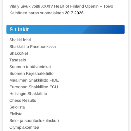
Vitaly Sivuk voitti XXXIV Heart of Finland Openin – Toivo
Keinänen paras suomalainen
20.7.2026
Linkit
Shakki-lehti
Shakkiliitto Facebookissa
ShakkiNet
Tasaselo
Suomen tehtäväniekat
Suomen Kirjeshakkiliitto
Maailman Shakkiliitto FIDE
Euroopan Shakkiliitto ECU
Helsingin Shakkiliitto
Chess Results
Selolista
Elolista
Selo- ja suorituslukulaskuri
Olympiakomitea