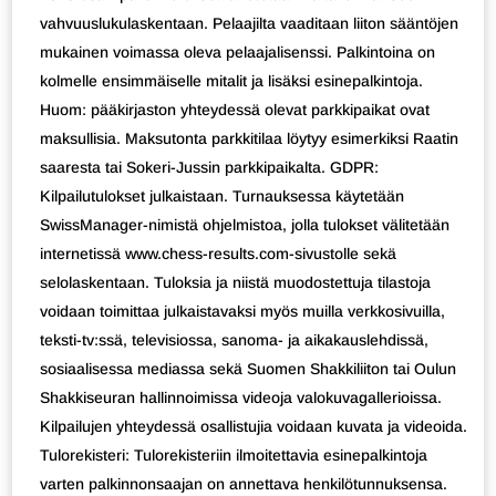
vahvuuslukulaskentaan. Pelaajilta vaaditaan liiton sääntöjen
mukainen voimassa oleva pelaajalisenssi. Palkintoina on
kolmelle ensimmäiselle mitalit ja lisäksi esinepalkintoja.
Huom: pääkirjaston yhteydessä olevat parkkipaikat ovat
maksullisia. Maksutonta parkkitilaa löytyy esimerkiksi Raatin
saaresta tai Sokeri-Jussin parkkipaikalta. GDPR:
Kilpailutulokset julkaistaan. Turnauksessa käytetään
SwissManager-nimistä ohjelmistoa, jolla tulokset välitetään
internetissä www.chess-results.com-sivustolle sekä
selolaskentaan. Tuloksia ja niistä muodostettuja tilastoja
voidaan toimittaa julkaistavaksi myös muilla verkkosivuilla,
teksti-tv:ssä, televisiossa, sanoma- ja aikakauslehdissä,
sosiaalisessa mediassa sekä Suomen Shakkiliiton tai Oulun
Shakkiseuran hallinnoimissa videoja valokuvagallerioissa.
Kilpailujen yhteydessä osallistujia voidaan kuvata ja videoida.
Tulorekisteri: Tulorekisteriin ilmoitettavia esinepalkintoja
varten palkinnonsaajan on annettava henkilötunnuksensa.