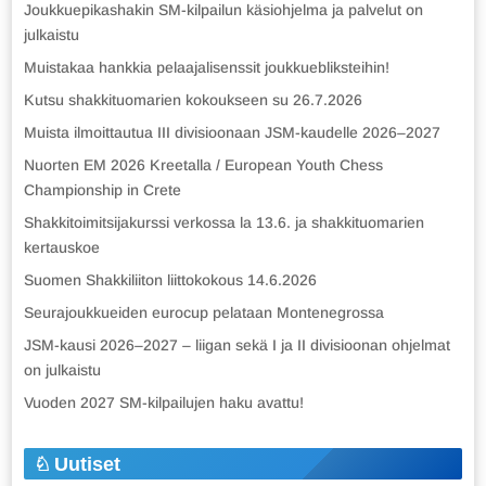
Joukkuepikashakin SM-kilpailun käsiohjelma ja palvelut on
julkaistu
Muistakaa hankkia pelaajalisenssit joukkuebliksteihin!
Kutsu shakkituomarien kokoukseen su 26.7.2026
Muista ilmoittautua III divisioonaan JSM-kaudelle 2026–2027
Nuorten EM 2026 Kreetalla / European Youth Chess
Championship in Crete
Shakkitoimitsijakurssi verkossa la 13.6. ja shakkituomarien
kertauskoe
Suomen Shakkiliiton liittokokous 14.6.2026
Seurajoukkueiden eurocup pelataan Montenegrossa
JSM-kausi 2026–2027 – liigan sekä I ja II divisioonan ohjelmat
on julkaistu
Vuoden 2027 SM-kilpailujen haku avattu!
Uutiset