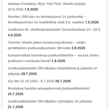
Vantaan Kesälava, Myyr York Park: Shakki-työpaja
20.8.2026
7.8.2026
Nuorten JSM:ään on ilmoittautunut 14 joukkuetta –
ilmoittautuminen on mahdollista vielä 9.8. saakka!
7.8.2026
Joukkueet 46. shakkiolympialaisiin Samarkandissa 15.–28.9.
4.8.2026
Tammer-Shakki jatkoi mestaruusputkeaan – neljäs
peräkkäinen joukkuepikashakin SM-kulta
3.8.2026
Kansainvälistä tunnelmaa joukkueblixteihin – seuraa yhden
joukkueen suoritusta livenä!
1.8.2026
Joukkuepikashakin SM-kilpailun käsiohjelma ja palvelut on
julkaistu
29.7.2026
Iivo Nei 31.10.1931– 6.7.2026
28.7.2026
Muistakaa hankkia pelaajalisenssit joukkuebliksteihin!
24.7.2026
Joukkuepikashakin SM-kilpailun ryhmäjako on julkaistu
21.7.2026