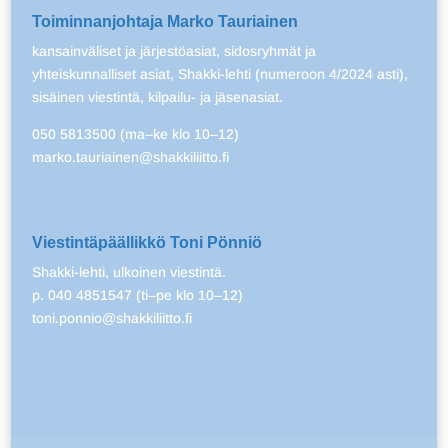
Toiminnanjohtaja Marko Tauriainen
kansainväliset ja järjestöasiat, sidosryhmät ja
yhteiskunnalliset asiat, Shakki-lehti (numeroon 4/2024 asti),
sisäinen viestintä, kilpailu- ja jäsenasiat.
050 5813500 (ma–ke klo 10–12)
marko.tauriainen@shakkiliitto.fi
Viestintäpäällikkö Toni Pönniö
Shakki-lehti, ulkoinen viestintä.
p. 040 4851547 (ti–pe klo 10–12)
toni.ponnio@shakkiliitto.fi