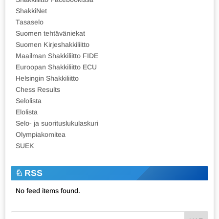
ShakkiNet
Tasaselo
Suomen tehtäväniekat
Suomen Kirjeshakkiliitto
Maailman Shakkiliitto FIDE
Euroopan Shakkiliitto ECU
Helsingin Shakkiliitto
Chess Results
Selolista
Elolista
Selo- ja suorituslukulaskuri
Olympiakomitea
SUEK
RSS
No feed items found.