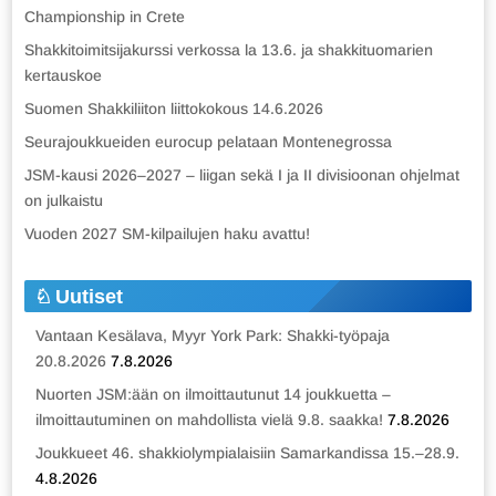
Championship in Crete
Shakkitoimitsijakurssi verkossa la 13.6. ja shakkituomarien
kertauskoe
Suomen Shakkiliiton liittokokous 14.6.2026
Seurajoukkueiden eurocup pelataan Montenegrossa
JSM-kausi 2026–2027 – liigan sekä I ja II divisioonan ohjelmat
on julkaistu
Vuoden 2027 SM-kilpailujen haku avattu!
Uutiset
Vantaan Kesälava, Myyr York Park: Shakki-työpaja
20.8.2026
7.8.2026
Nuorten JSM:ään on ilmoittautunut 14 joukkuetta –
ilmoittautuminen on mahdollista vielä 9.8. saakka!
7.8.2026
Joukkueet 46. shakkiolympialaisiin Samarkandissa 15.–28.9.
4.8.2026