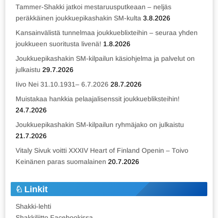
Tammer-Shakki jatkoi mestaruusputkeaan – neljäs
peräkkäinen joukkuepikashakin SM-kulta
3.8.2026
Kansainvälistä tunnelmaa joukkueblixteihin – seuraa yhden
joukkueen suoritusta livenä!
1.8.2026
Joukkuepikashakin SM-kilpailun käsiohjelma ja palvelut on
julkaistu
29.7.2026
Iivo Nei 31.10.1931– 6.7.2026
28.7.2026
Muistakaa hankkia pelaajalisenssit joukkuebliksteihin!
24.7.2026
Joukkuepikashakin SM-kilpailun ryhmäjako on julkaistu
21.7.2026
Vitaly Sivuk voitti XXXIV Heart of Finland Openin – Toivo
Keinänen paras suomalainen
20.7.2026
Linkit
Shakki-lehti
Shakkiliitto Facebookissa