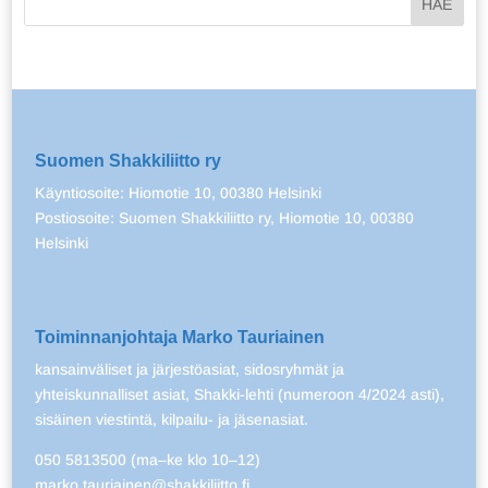
Suomen Shakkiliitto ry
Käyntiosoite: Hiomotie 10, 00380 Helsinki
Postiosoite: Suomen Shakkiliitto ry, Hiomotie 10, 00380
Helsinki
Toiminnanjohtaja Marko Tauriainen
kansainväliset ja järjestöasiat, sidosryhmät ja
yhteiskunnalliset asiat, Shakki-lehti (numeroon 4/2024 asti),
sisäinen viestintä, kilpailu- ja jäsenasiat.
050 5813500 (ma–ke klo 10–12)
marko.tauriainen@shakkiliitto.fi