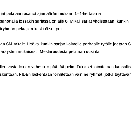
rjat pelataan osanottajamäärän mukaan 1–4-kertaisina
sanottajia jossakin sarjassa on alle 6. Mikäli sarjat yhdistetään, kunkin
ryhmän pelaajien keskinäiset pelit.
an SM-mitalit. Lisäksi kunkin sarjan kolmelle parhaalle tytölle jaetaan 
umääräysten mukaisesti. Mestaruudesta pelataan uusinta.
len vasta toinen virhesiirto päättää pelin. Tulokset toimitetaan kansalli
entaan. FIDEn laskentaan toimitetaan vain ne ryhmät, jotka täyttävä