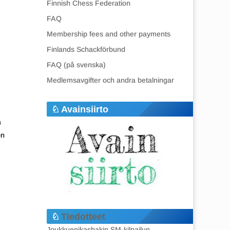
Finnish Chess Federation
FAQ
Membership fees and other payments
Finlands Schackförbund
FAQ (på svenska)
Medlemsavgifter och andra betalningar
Avainsiirto
a
on
Tiedotteet
Joukkuepikashakin SM-kilpailun