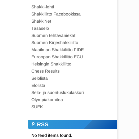
Shakki-lehti
Shakkiliitto Facebookissa
ShakkiNet
Tasaselo
Suomen tehtäväniekat
Suomen Kirjeshakkiliitto
Maailman Shakkiliitto FIDE
Euroopan Shakkiliitto ECU
Helsingin Shakkiliitto
Chess Results
Selolista
Elolista
Selo- ja suorituslukulaskuri
Olympiakomitea
SUEK
RSS
No feed items found.