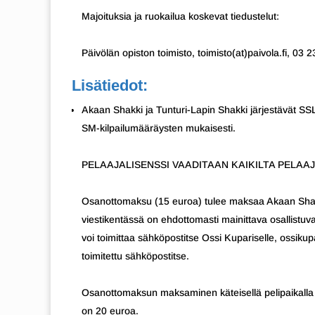
Majoituksia ja ruokailua koskevat tiedustelut:
Päivölän opiston toimisto, toimisto(at)paivola.fi, 03 
Lisätiedot:
Akaan Shakki ja Tunturi-Lapin Shakki järjestävät SSL
SM-kilpailumääräysten mukaisesti.
PELAAJALISENSSI VAADITAAN KAIKILTA PELAAJ
Osanottomaksu (15 euroa) tulee maksaa Akaan Shaki
viestikentässä on ehdottomasti mainittava osallistuva
voi toimittaa sähköpostitse Ossi Kupariselle, ossikup
toimitettu sähköpostitse.
Osanottomaksun maksaminen käteisellä pelipaikalla s
on 20 euroa.