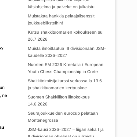
käsiohjelma ja palvelut on julkaistu
Muistakaa hankkia pelaajalisenssit
joukkuebliksteihin!
Kutsu shakkituomarien kokoukseen su
26.7.2026
yy
Muista ilmoittautua III divisioonaan JSM-
kaudelle 2026–2027
Nuorten EM 2026 Kreetalla / European
Youth Chess Championship in Crete
Shakkitoimitsijakurssi verkossa la 13.6.
sun
ja shakkituomarien kertauskoe
, ne
Suomen Shakkiliiton liittokokous
14.6.2026
Seurajoukkueiden eurocup pelataan
Montenegrossa
ksu
JSM-kausi 2026–2027 – liigan sekä I ja
II divisioonan ohjelmat on julkaistu