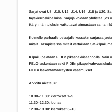
Sarjat ovat U8, U10, U12, U14, U16, U18 ja U20. Sa
täyskierroskilpailuina. Sarjoja voidaan yhdistää, jos o
ikäryhmän tuloksiin vaikuttavat ainoastaan saman ikä
Kolmelle parhaalle pelaajalle kussakin sarjassa jaeta
mitalit. Tasapisteissä mitalit vertaillaan SM-kilpail
Kilpailu pelataan FIDEn pikashakkisäännöillä. Näin ol
PELO-laskentaan sekä FIDEn pikapelivahvuuslukulask
FIDEn laskentamääräysten vaatimukset.
Arvioitu aikataulu:
10.30–11.30: kierrokset 1–5
11.30–12.30: lounas
12.30–13.30: kierrokset 6–10