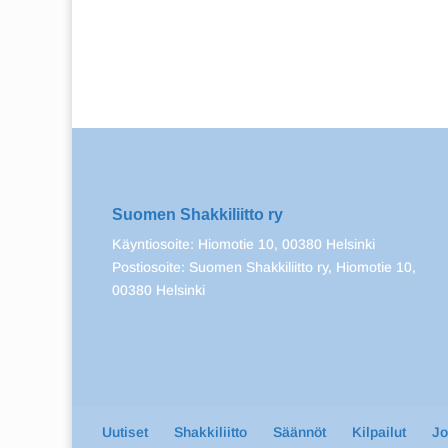
Suomen Shakkiliitto ry
Käyntiosoite: Hiomotie 10, 00380 Helsinki
Postiosoite: Suomen Shakkiliitto ry, Hiomotie 10,
00380 Helsinki
Uutiset
Shakkiliitto
Säännöt
Kilpailut
J