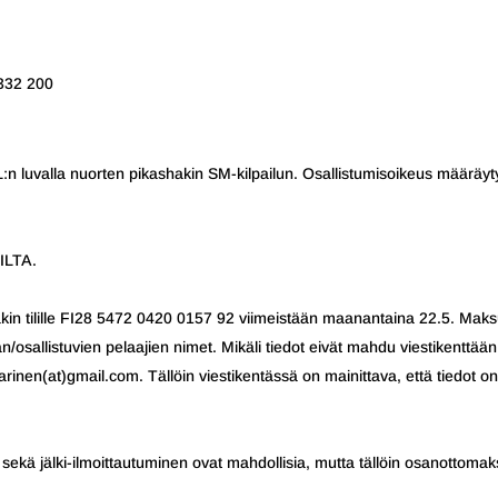
2332 200
:n luvalla nuorten pikashakin SM-kilpailun. Osallistumisoikeus määräyt
ILTA.
n tilille FI28 5472 0420 0157 92 viimeistään maanantaina 22.5. Mak
n/osallistuvien pelaajien nimet. Mikäli tiedot eivät mahdu viestikenttään
arinen(at)gmail.com. Tällöin viestikentässä on mainittava, että tiedot on
ekä jälki-ilmoittautuminen ovat mahdollisia, mutta tällöin osanottoma