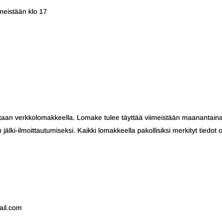
imeistään klo 17
astaan verkkolomakkeella. Lomake tulee täyttää viimeistään maanantain
älki-ilmoittautumiseksi. Kaikki lomakkeella pakollisiksi merkityt tiedot 
ail.com