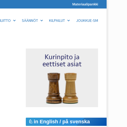
Materiaalipankki
LIITTO
SÄÄNNÖT
KILPAILUT
JOUKKUE-SM
in English / på svenska