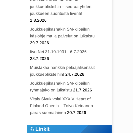
joukkueblixteihin – seuraa yhden
joukkueen suoritusta livenä!
1.8.2026
Joukkuepikashakin SM-kilpailun
käsiohjelma ja palvelut on julkaistu
29.7.2026
Iivo Nei 31.10.1931– 6.7.2026
28.7.2026
Muistakaa hankkia pelaajalisenssit
joukkuebliksteihin!
24.7.2026
Joukkuepikashakin SM-kilpailun
ryhmäjako on julkaistu
21.7.2026
Vitaly Sivuk voitti XXXIV Heart of
Finland Openin – Toivo Keinänen
paras suomalainen
20.7.2026
Linkit