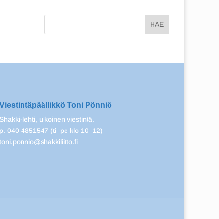
Viestintäpäällikkö Toni Pönniö
Shakki-lehti, ulkoinen viestintä.
p. 040 4851547 (ti–pe klo 10–12)
toni.ponnio@shakkiliitto.fi