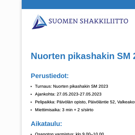
Nuorten pikashakin SM 
Perustiedot:
Turnaus: Nuorten pikashakin SM 2023
Ajankohta: 27.05.2023-27.05.2023
Pelipaikka: Päivölän opisto, Päivöläntie 52, Valkeako
Miettimisaika: 3 min + 2 s/siirto
Aikataulu:
Osanoton varmistus: klo 9.00–10.00