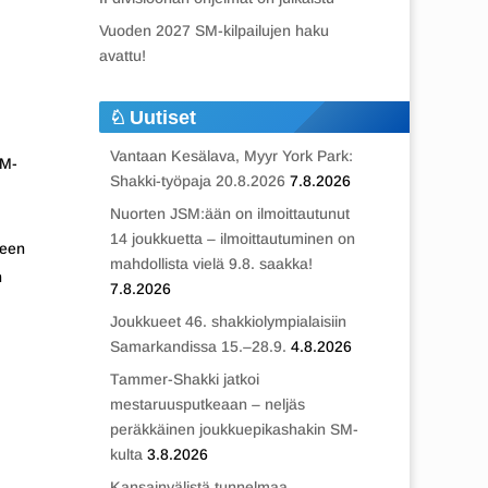
Vuoden 2027 SM-kilpailujen haku
avattu!
Uutiset
Vantaan Kesälava, Myyr York Park:
SM-
Shakki-työpaja 20.8.2026
7.8.2026
Nuorten JSM:ään on ilmoittautunut
14 joukkuetta – ilmoittautuminen on
seen
mahdollista vielä 9.8. saakka!
n
7.8.2026
Joukkueet 46. shakkiolympialaisiin
Samarkandissa 15.–28.9.
4.8.2026
Tammer-Shakki jatkoi
mestaruusputkeaan – neljäs
peräkkäinen joukkuepikashakin SM-
kulta
3.8.2026
Kansainvälistä tunnelmaa