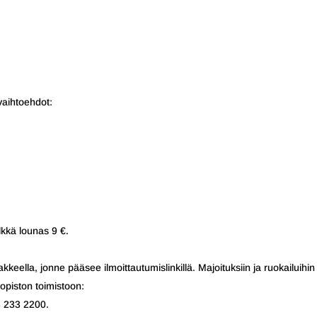
vaihtoehdot:
lkkä lounas 9 €.
kkeella, jonne pääsee ilmoittautumislinkillä. Majoituksiin ja ruokailuihin
 opiston toimistoon:
03 233 2200.