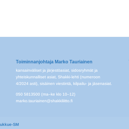
Toiminnanjohtaja Marko Tauriainen
kansainväliset ja järjestöasiat, sidosryhmät ja
yhteiskunnalliset asiat, Shakki-lehti (numeroon
4/2024 asti), sisäinen viestintä, kilpailu- ja jäsenasiat.
050 5813500 (ma–ke klo 10–12)
marko.tauriainen@shakkiliitto.fi
oukkue-SM