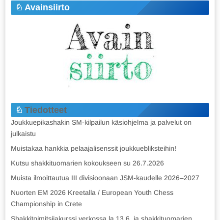
Avainsiirto
Tiedotteet
Joukkuepikashakin SM-kilpailun käsiohjelma ja palvelut on
julkaistu
Muistakaa hankkia pelaajalisenssit joukkuebliksteihin!
Kutsu shakkituomarien kokoukseen su 26.7.2026
Muista ilmoittautua III divisioonaan JSM-kaudelle 2026–2027
Nuorten EM 2026 Kreetalla / European Youth Chess
Championship in Crete
Shakkitoimitsijakurssi verkossa la 13.6. ja shakkituomarien