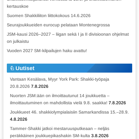
kertauskoe
Suomen Shakkiliiton liittokokous 14.6.2026
Seurajoukkueiden eurocup pelataan Montenegrossa
JSM-kausi 2026–2027 – liigan sekä I ja II divisioonan ohjelmat
on julkaistu
Vuoden 2027 SM-kilpailujen haku avattu!
Uutiset
Vantaan Kesälava, Myyr York Park: Shakki-työpaja
20.8.2026
7.8.2026
Nuorten JSM:ään on ilmoittautunut 14 joukkuetta –
ilmoittautuminen on mahdollista vielä 9.8. saakka!
7.8.2026
Joukkueet 46. shakkiolympialaisiin Samarkandissa 15.–28.9.
4.8.2026
Tammer-Shakki jatkoi mestaruusputkeaan – neljäs
peräkkäinen joukkuepikashakin SM-kulta
3.8.2026