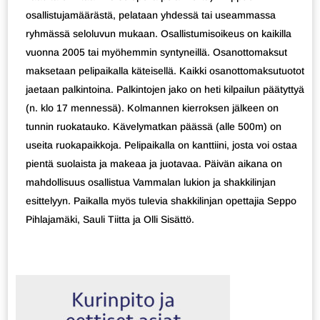
osallistujamäärästä, pelataan yhdessä tai useammassa
ryhmässä seloluvun mukaan. Osallistumisoikeus on kaikilla
vuonna 2005 tai myöhemmin syntyneillä. Osanottomaksut
maksetaan pelipaikalla käteisellä. Kaikki osanottomaksutuotot
jaetaan palkintoina. Palkintojen jako on heti kilpailun päätyttyä
(n. klo 17 mennessä). Kolmannen kierroksen jälkeen on
tunnin ruokatauko. Kävelymatkan päässä (alle 500m) on
useita ruokapaikkoja. Pelipaikalla on kanttiini, josta voi ostaa
pientä suolaista ja makeaa ja juotavaa. Päivän aikana on
mahdollisuus osallistua Vammalan lukion ja shakkilinjan
esittelyyn. Paikalla myös tulevia shakkilinjan opettajia Seppo
Pihlajamäki, Sauli Tiitta ja Olli Sisättö.