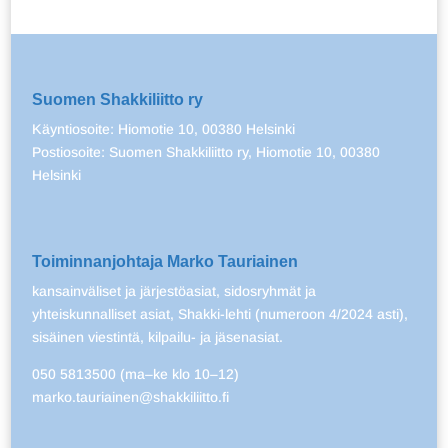
Suomen Shakkiliitto ry
Käyntiosoite: Hiomotie 10, 00380 Helsinki
Postiosoite: Suomen Shakkiliitto ry, Hiomotie 10, 00380
Helsinki
Toiminnanjohtaja Marko Tauriainen
kansainväliset ja järjestöasiat, sidosryhmät ja
yhteiskunnalliset asiat, Shakki-lehti (numeroon 4/2024 asti),
sisäinen viestintä, kilpailu- ja jäsenasiat.
050 5813500 (ma–ke klo 10–12)
marko.tauriainen@shakkiliitto.fi