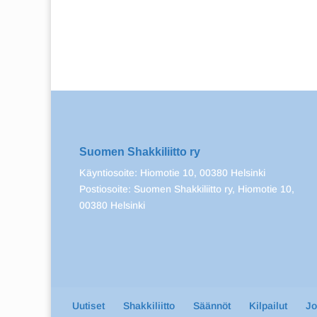
Suomen Shakkiliitto ry
Käyntiosoite: Hiomotie 10, 00380 Helsinki
Postiosoite: Suomen Shakkiliitto ry, Hiomotie 10,
00380 Helsinki
Uutiset
Shakkiliitto
Säännöt
Kilpailut
J