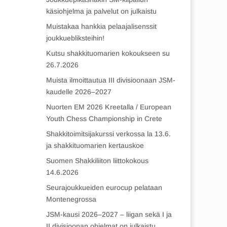
käsiohjelma ja palvelut on julkaistu
Muistakaa hankkia pelaajalisenssit
joukkuebliksteihin!
Kutsu shakkituomarien kokoukseen su
26.7.2026
Muista ilmoittautua III divisioonaan JSM-
kaudelle 2026–2027
Nuorten EM 2026 Kreetalla / European
Youth Chess Championship in Crete
Shakkitoimitsijakurssi verkossa la 13.6.
ja shakkituomarien kertauskoe
Suomen Shakkiliiton liittokokous
14.6.2026
Seurajoukkueiden eurocup pelataan
Montenegrossa
JSM-kausi 2026–2027 – liigan sekä I ja
II divisioonan ohjelmat on julkaistu