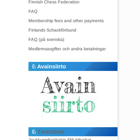
Finnish Chess Federation
FAQ
Membership fees and other payments
Finlands Schackförbund
FAQ (på svenska)
Medlemsavgifter och andra betalningar
Avainsiirto
Tiedotteet
Joukkuepikashakin SM-kilpailun