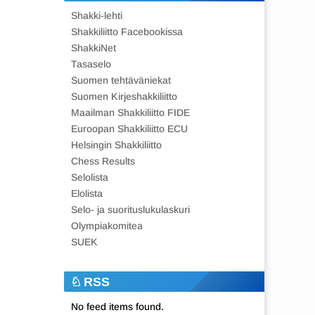
Shakki-lehti
Shakkiliitto Facebookissa
ShakkiNet
Tasaselo
Suomen tehtäväniekat
Suomen Kirjeshakkiliitto
Maailman Shakkiliitto FIDE
Euroopan Shakkiliitto ECU
Helsingin Shakkiliitto
Chess Results
Selolista
Elolista
Selo- ja suorituslukulaskuri
Olympiakomitea
SUEK
RSS
No feed items found.