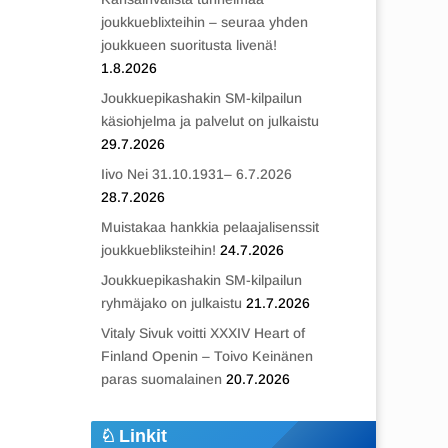
joukkueblixteihin – seuraa yhden
joukkueen suoritusta livenä!
1.8.2026
Joukkuepikashakin SM-kilpailun
käsiohjelma ja palvelut on julkaistu
29.7.2026
Iivo Nei 31.10.1931– 6.7.2026
28.7.2026
Muistakaa hankkia pelaajalisenssit
joukkuebliksteihin!
24.7.2026
Joukkuepikashakin SM-kilpailun
ryhmäjako on julkaistu
21.7.2026
Vitaly Sivuk voitti XXXIV Heart of
Finland Openin – Toivo Keinänen
paras suomalainen
20.7.2026
Linkit