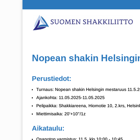
Nopean shakin Helsingi
Perustiedot:
Turnaus: Nopean shakin Helsingin mestaruus 11.5.
Ajankohta: 11.05.2025-11.05.2025
Pelipaikka: Shakkiareena, Hiomotie 10, 2.krs, Helsin
Miettimisaika: 20'+10"/1z
Aikataulu:
Osanoton varmistus: 11.5. klo 10:00 - 10:45