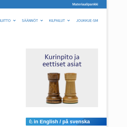
Materiaalipankki
LIITTO
SÄÄNNÖT
KILPAILUT
JOUKKUE-SM
in English / på svenska