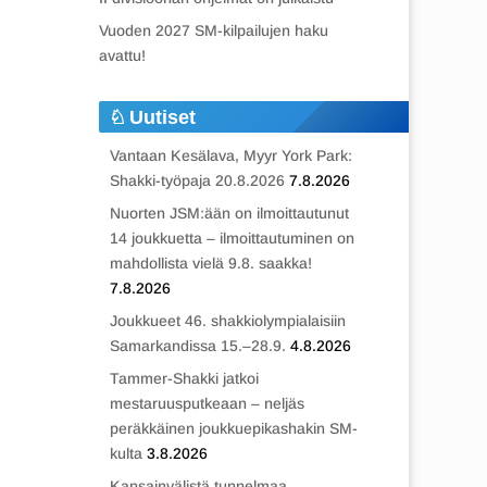
Vuoden 2027 SM-kilpailujen haku
avattu!
Uutiset
Vantaan Kesälava, Myyr York Park:
Shakki-työpaja 20.8.2026
7.8.2026
Nuorten JSM:ään on ilmoittautunut
14 joukkuetta – ilmoittautuminen on
mahdollista vielä 9.8. saakka!
7.8.2026
Joukkueet 46. shakkiolympialaisiin
Samarkandissa 15.–28.9.
4.8.2026
Tammer-Shakki jatkoi
mestaruusputkeaan – neljäs
peräkkäinen joukkuepikashakin SM-
kulta
3.8.2026
Kansainvälistä tunnelmaa