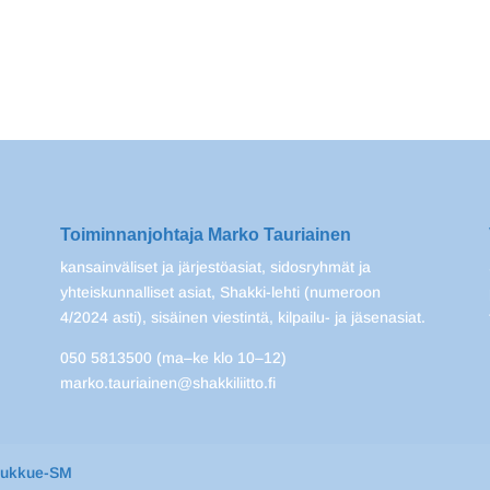
Toiminnanjohtaja Marko Tauriainen
kansainväliset ja järjestöasiat, sidosryhmät ja
yhteiskunnalliset asiat, Shakki-lehti (numeroon
4/2024 asti), sisäinen viestintä, kilpailu- ja jäsenasiat.
050 5813500 (ma–ke klo 10–12)
marko.tauriainen@shakkiliitto.fi
oukkue-SM