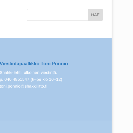
Viestintäpäällikkö Toni Pönniö
Shakki-lehti, ulkoinen viestintä.
p. 040 4851547 (ti–pe klo 10–12)
toni.ponnio@shakkiliitto.fi