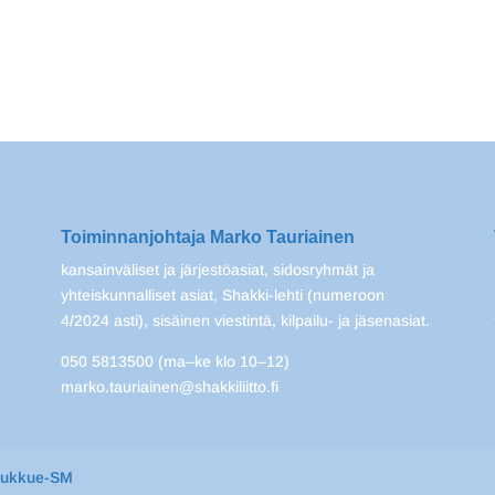
Toiminnanjohtaja Marko Tauriainen
kansainväliset ja järjestöasiat, sidosryhmät ja
yhteiskunnalliset asiat, Shakki-lehti (numeroon
4/2024 asti), sisäinen viestintä, kilpailu- ja jäsenasiat.
050 5813500 (ma–ke klo 10–12)
marko.tauriainen@shakkiliitto.fi
oukkue-SM