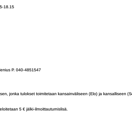
15-18.15
lenius P. 040-4851547
en, jonka tulokset toimitetaan kansainväliseen (Elo) ja kansalliseen (S
loitetaan 5 € jälki-ilmoittautumislisä.