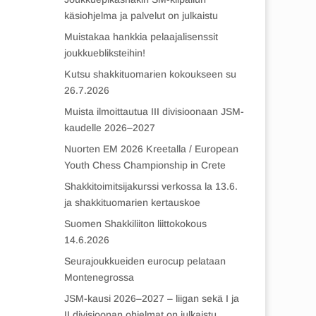
käsiohjelma ja palvelut on julkaistu
Muistakaa hankkia pelaajalisenssit
joukkuebliksteihin!
Kutsu shakkituomarien kokoukseen su
26.7.2026
Muista ilmoittautua III divisioonaan JSM-
kaudelle 2026–2027
Nuorten EM 2026 Kreetalla / European
Youth Chess Championship in Crete
Shakkitoimitsijakurssi verkossa la 13.6.
ja shakkituomarien kertauskoe
Suomen Shakkiliiton liittokokous
14.6.2026
Seurajoukkueiden eurocup pelataan
Montenegrossa
JSM-kausi 2026–2027 – liigan sekä I ja
II divisioonan ohjelmat on julkaistu