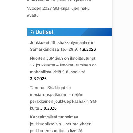
Vuoden 2027 SM-kilpailujen haku
avattu!
Uutiset
Joukkueet 46. shakkiolympialaisiin
Samarkandissa 15.–28.9.
4.8.2026
Nuorten JSM:ään on ilmoittautunut
12 joukkuetta – ilmoittautuminen on
mahdollista vielä 9.8. saakka!
3.8.2026
Tammer-Shakki jatkoi
mestaruusputkeaan – neljäs
peräkkäinen joukkuepikashakin SM-
kulta
3.8.2026
Kansainvälistä tunnelmaa
joukkueblixteihin – seuraa yhden
joukkueen suoritusta livenä!