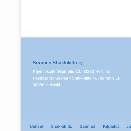
Suomen Shakkiliitto ry
Käyntiosoite: Hiomotie 10, 00380 Helsinki
Postiosoite: Suomen Shakkiliitto ry, Hiomotie 10,
00380 Helsinki
Uutiset
Shakkiliitto
Säännöt
Kilpailut
J