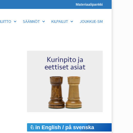
Materiaalipankki
LIITTO
SÄÄNNÖT
KILPAILUT
JOUKKUE-SM
in English / på svenska