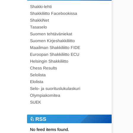
Shakki-lehti
Shakkiliitto Facebookissa
ShakkiNet
Tasaselo
Suomen tehtäväniekat
Suomen Kirjeshakkiliitto
Maailman Shakkiliitto FIDE
Euroopan Shakkiliitto ECU
Helsingin Shakkiliitto
Chess Results
Selolista
Elolista
Selo- ja suorituslukulaskuri
Olympiakomitea
SUEK
RSS
No feed items found.