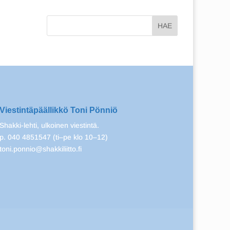
Viestintäpäällikkö Toni Pönniö
Shakki-lehti, ulkoinen viestintä.
p. 040 4851547 (ti–pe klo 10–12)
toni.ponnio@shakkiliitto.fi