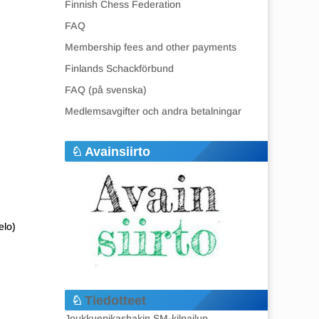
Finnish Chess Federation
FAQ
Membership fees and other payments
Finlands Schackförbund
FAQ (på svenska)
Medlemsavgifter och andra betalningar
Avainsiirto
elo)
Tiedotteet
Joukkuepikashakin SM-kilpailun