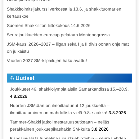
Shakkitoimitsijakurssi verkossa la 13.6. ja shakkituomarien
kertauskoe
Suomen Shakkiliiton liittokokous 14.6.2026
Seurajoukkueiden eurocup pelataan Montenegrossa
JSM-kausi 2026–2027 – liigan sekä I ja II divisioonan ohjelmat
on julkaistu
Vuoden 2027 SM-kilpailujen haku avattu!
Uutiset
Joukkueet 46. shakkiolympialaisiin Samarkandissa 15.–28.9.
4.8.2026
Nuorten JSM:ään on ilmoittautunut 12 joukkuetta –
ilmoittautuminen on mahdollista vielä 9.8. saakka!
3.8.2026
Tammer-Shakki jatkoi mestaruusputkeaan – neljäs
peräkkäinen joukkuepikashakin SM-kulta
3.8.2026
Kansainvälistä tunnelmaa joukkueblixteihin – seuraa yhden