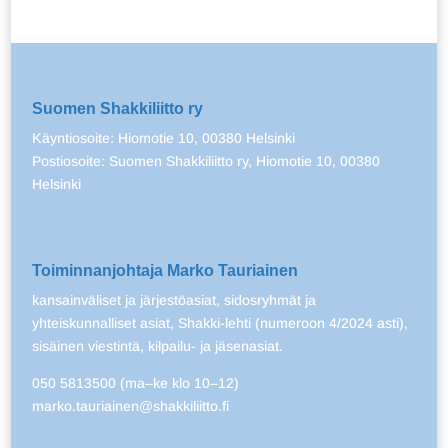
Suomen Shakkiliitto ry
Käyntiosoite: Hiomotie 10, 00380 Helsinki
Postiosoite: Suomen Shakkiliitto ry, Hiomotie 10, 00380
Helsinki
Toiminnanjohtaja Marko Tauriainen
kansainväliset ja järjestöasiat, sidosryhmät ja
yhteiskunnalliset asiat, Shakki-lehti (numeroon 4/2024 asti),
sisäinen viestintä, kilpailu- ja jäsenasiat.
050 5813500 (ma–ke klo 10–12)
marko.tauriainen@shakkiliitto.fi