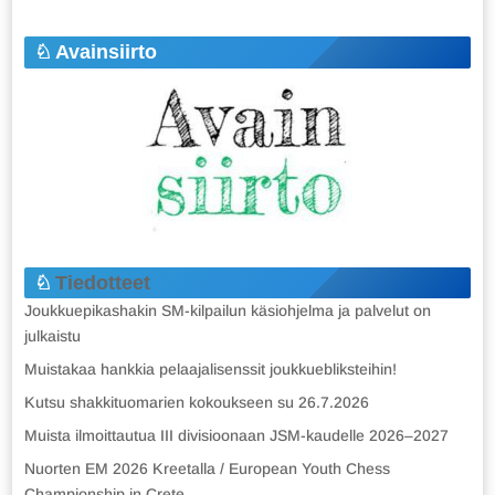
Avainsiirto
Tiedotteet
Joukkuepikashakin SM-kilpailun käsiohjelma ja palvelut on
julkaistu
Muistakaa hankkia pelaajalisenssit joukkuebliksteihin!
Kutsu shakkituomarien kokoukseen su 26.7.2026
Muista ilmoittautua III divisioonaan JSM-kaudelle 2026–2027
Nuorten EM 2026 Kreetalla / European Youth Chess
Championship in Crete