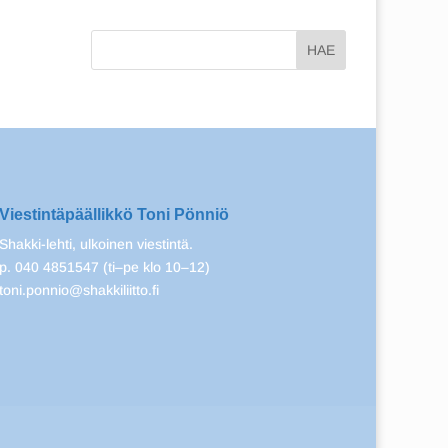
Viestintäpäällikkö Toni Pönniö
Shakki-lehti, ulkoinen viestintä.
p. 040 4851547 (ti–pe klo 10–12)
toni.ponnio@shakkiliitto.fi