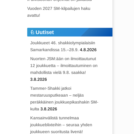
Vuoden 2027 SM-kilpailujen haku
avattu!
Uutiset
Joukkueet 46. shakkiolympialaisiin
Samarkandissa 15.–28.9.
4.8.2026
Nuorten JSM:ään on ilmoittautunut
12 joukkuetta – ilmoittautuminen on
mahdollista vielä 9.8. saakka!
3.8.2026
Tammer-Shakki jatkoi
mestaruusputkeaan – neljäs
peräkkäinen joukkuepikashakin SM-
kulta
3.8.2026
Kansainvälistä tunnelmaa
joukkueblixteihin – seuraa yhden
joukkueen suoritusta livenä!