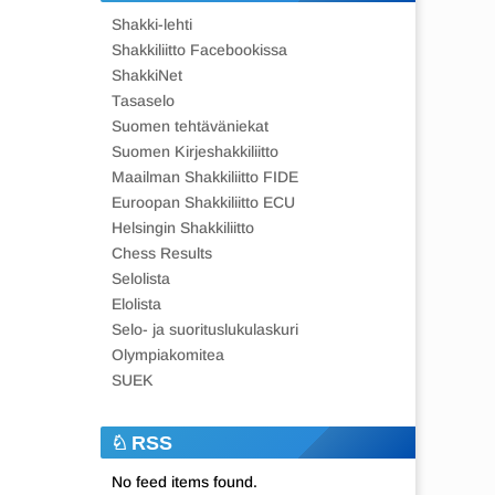
Shakki-lehti
Shakkiliitto Facebookissa
ShakkiNet
Tasaselo
Suomen tehtäväniekat
Suomen Kirjeshakkiliitto
Maailman Shakkiliitto FIDE
Euroopan Shakkiliitto ECU
Helsingin Shakkiliitto
Chess Results
Selolista
Elolista
Selo- ja suorituslukulaskuri
Olympiakomitea
SUEK
RSS
No feed items found.