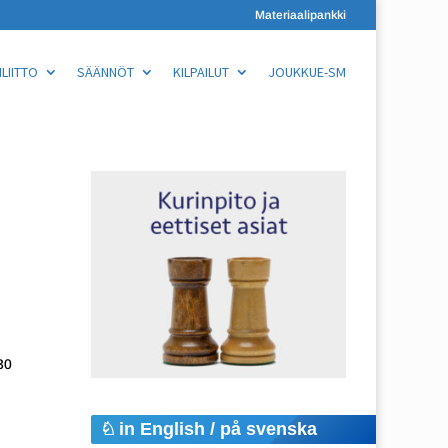
Materiaalipankki
LIITTO
SÄÄNNÖT
KILPAILUT
JOUKKUE-SM
30
in English / på svenska