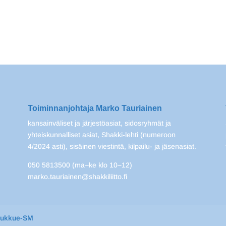
Toiminnanjohtaja Marko Tauriainen
kansainväliset ja järjestöasiat, sidosryhmät ja
yhteiskunnalliset asiat, Shakki-lehti (numeroon
4/2024 asti), sisäinen viestintä, kilpailu- ja jäsenasiat.
050 5813500 (ma–ke klo 10–12)
marko.tauriainen@shakkiliitto.fi
oukkue-SM