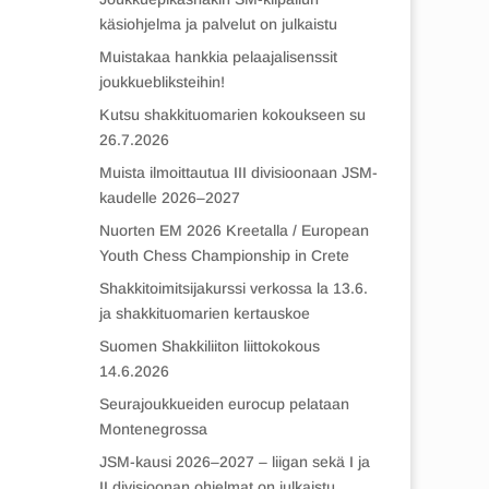
käsiohjelma ja palvelut on julkaistu
Muistakaa hankkia pelaajalisenssit
joukkuebliksteihin!
Kutsu shakkituomarien kokoukseen su
26.7.2026
Muista ilmoittautua III divisioonaan JSM-
kaudelle 2026–2027
Nuorten EM 2026 Kreetalla / European
Youth Chess Championship in Crete
Shakkitoimitsijakurssi verkossa la 13.6.
ja shakkituomarien kertauskoe
Suomen Shakkiliiton liittokokous
14.6.2026
Seurajoukkueiden eurocup pelataan
Montenegrossa
JSM-kausi 2026–2027 – liigan sekä I ja
II divisioonan ohjelmat on julkaistu