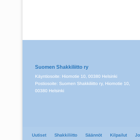
Suomen Shakkiliitto ry
Käyntiosoite: Hiomotie 10, 00380 Helsinki
Postiosoite: Suomen Shakkiliitto ry, Hiomotie 10,
00380 Helsinki
Uutiset
Shakkiliitto
Säännöt
Kilpailut
J