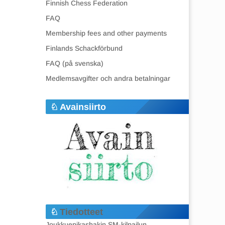
Finnish Chess Federation
FAQ
Membership fees and other payments
Finlands Schackförbund
FAQ (på svenska)
Medlemsavgifter och andra betalningar
Avainsiirto
Tiedotteet
Joukkuepikashakin SM-kilpailun