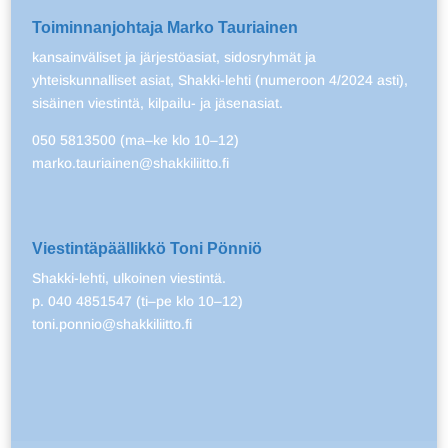
Toiminnanjohtaja Marko Tauriainen
kansainväliset ja järjestöasiat, sidosryhmät ja
yhteiskunnalliset asiat, Shakki-lehti (numeroon 4/2024 asti),
sisäinen viestintä, kilpailu- ja jäsenasiat.
050 5813500 (ma–ke klo 10–12)
marko.tauriainen@shakkiliitto.fi
Viestintäpäällikkö Toni Pönniö
Shakki-lehti, ulkoinen viestintä.
p. 040 4851547 (ti–pe klo 10–12)
toni.ponnio@shakkiliitto.fi