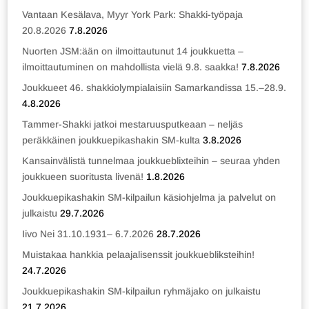
Vantaan Kesälava, Myyr York Park: Shakki-työpaja
20.8.2026
7.8.2026
Nuorten JSM:ään on ilmoittautunut 14 joukkuetta –
ilmoittautuminen on mahdollista vielä 9.8. saakka!
7.8.2026
Joukkueet 46. shakkiolympialaisiin Samarkandissa 15.–28.9.
4.8.2026
Tammer-Shakki jatkoi mestaruusputkeaan – neljäs
peräkkäinen joukkuepikashakin SM-kulta
3.8.2026
Kansainvälistä tunnelmaa joukkueblixteihin – seuraa yhden
joukkueen suoritusta livenä!
1.8.2026
Joukkuepikashakin SM-kilpailun käsiohjelma ja palvelut on
julkaistu
29.7.2026
Iivo Nei 31.10.1931– 6.7.2026
28.7.2026
Muistakaa hankkia pelaajalisenssit joukkuebliksteihin!
24.7.2026
Joukkuepikashakin SM-kilpailun ryhmäjako on julkaistu
21.7.2026