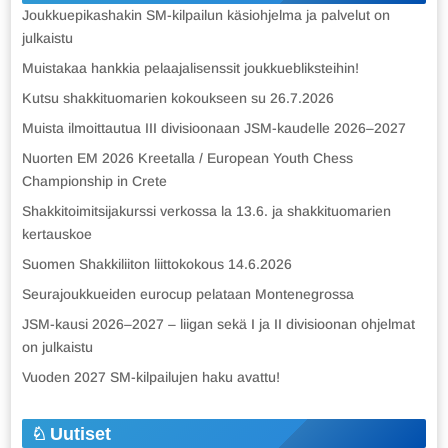
Joukkuepikashakin SM-kilpailun käsiohjelma ja palvelut on
julkaistu
Muistakaa hankkia pelaajalisenssit joukkuebliksteihin!
Kutsu shakkituomarien kokoukseen su 26.7.2026
Muista ilmoittautua III divisioonaan JSM-kaudelle 2026–2027
Nuorten EM 2026 Kreetalla / European Youth Chess
Championship in Crete
Shakkitoimitsijakurssi verkossa la 13.6. ja shakkituomarien
kertauskoe
Suomen Shakkiliiton liittokokous 14.6.2026
Seurajoukkueiden eurocup pelataan Montenegrossa
JSM-kausi 2026–2027 – liigan sekä I ja II divisioonan ohjelmat
on julkaistu
Vuoden 2027 SM-kilpailujen haku avattu!
Uutiset