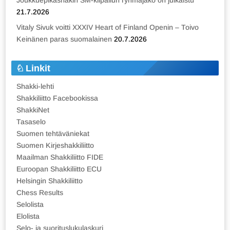
Joukkuepikashakin SM-kilpailun ryhmäjako on julkaistu
21.7.2026
Vitaly Sivuk voitti XXXIV Heart of Finland Openin – Toivo
Keinänen paras suomalainen
20.7.2026
Linkit
Shakki-lehti
Shakkiliitto Facebookissa
ShakkiNet
Tasaselo
Suomen tehtäväniekat
Suomen Kirjeshakkiliitto
Maailman Shakkiliitto FIDE
Euroopan Shakkiliitto ECU
Helsingin Shakkiliitto
Chess Results
Selolista
Elolista
Selo- ja suorituslukulaskuri