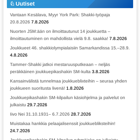
Uutiset
Vantaan Kesälava, Myyr York Park: Shakki-työpaja
20.8.2026
7.8.2026
Nuorten JSM:ään on ilmoittautunut 14 joukkuetta –
ilmoittautuminen on mahdollista vielä 9.8. saakka!
7.8.2026
Joukkueet 46. shakkiolympialaisiin Samarkandissa 15.–28.9.
4.8.2026
Tammer-Shakki jatkoi mestaruusputkeaan – neljäs
peräkkäinen joukkuepikashakin SM-kulta
3.8.2026
Kansainvälistä tunnelmaa joukkueblixteihin – seuraa yhden
joukkueen suoritusta livenä!
1.8.2026
Joukkuepikashakin SM-kilpailun käsiohjelma ja palvelut on
julkaistu
29.7.2026
Iivo Nei 31.10.1931– 6.7.2026
28.7.2026
Muistakaa hankkia pelaajalisenssit joukkuebliksteihin!
24.7.2026