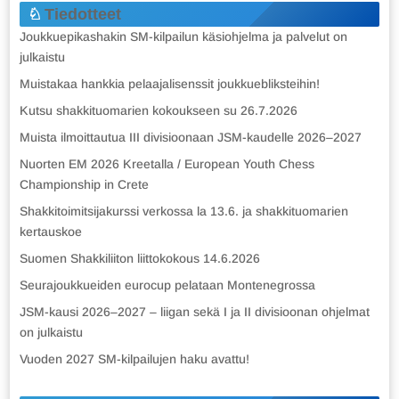
Tiedotteet
Joukkuepikashakin SM-kilpailun käsiohjelma ja palvelut on
julkaistu
Muistakaa hankkia pelaajalisenssit joukkuebliksteihin!
Kutsu shakkituomarien kokoukseen su 26.7.2026
Muista ilmoittautua III divisioonaan JSM-kaudelle 2026–2027
Nuorten EM 2026 Kreetalla / European Youth Chess
Championship in Crete
Shakkitoimitsijakurssi verkossa la 13.6. ja shakkituomarien
kertauskoe
Suomen Shakkiliiton liittokokous 14.6.2026
Seurajoukkueiden eurocup pelataan Montenegrossa
JSM-kausi 2026–2027 – liigan sekä I ja II divisioonan ohjelmat
on julkaistu
Vuoden 2027 SM-kilpailujen haku avattu!