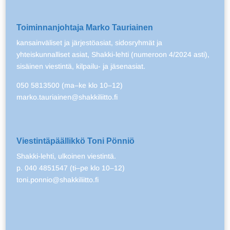
Toiminnanjohtaja Marko Tauriainen
kansainväliset ja järjestöasiat, sidosryhmät ja
yhteiskunnalliset asiat, Shakki-lehti (numeroon 4/2024 asti),
sisäinen viestintä, kilpailu- ja jäsenasiat.
050 5813500 (ma–ke klo 10–12)
marko.tauriainen@shakkiliitto.fi
Viestintäpäällikkö Toni Pönniö
Shakki-lehti, ulkoinen viestintä.
p. 040 4851547 (ti–pe klo 10–12)
toni.ponnio@shakkiliitto.fi