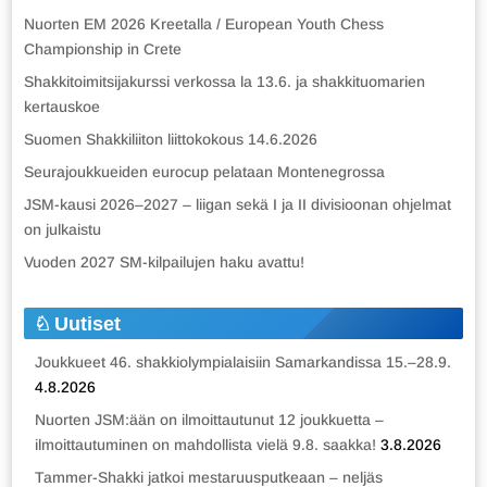
Nuorten EM 2026 Kreetalla / European Youth Chess
Championship in Crete
Shakkitoimitsijakurssi verkossa la 13.6. ja shakkituomarien
kertauskoe
Suomen Shakkiliiton liittokokous 14.6.2026
Seurajoukkueiden eurocup pelataan Montenegrossa
JSM-kausi 2026–2027 – liigan sekä I ja II divisioonan ohjelmat
on julkaistu
Vuoden 2027 SM-kilpailujen haku avattu!
Uutiset
Joukkueet 46. shakkiolympialaisiin Samarkandissa 15.–28.9.
4.8.2026
Nuorten JSM:ään on ilmoittautunut 12 joukkuetta –
ilmoittautuminen on mahdollista vielä 9.8. saakka!
3.8.2026
Tammer-Shakki jatkoi mestaruusputkeaan – neljäs