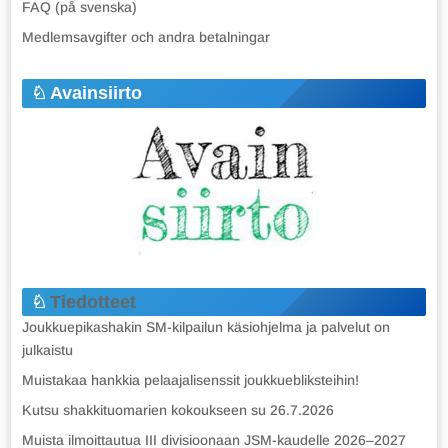
FAQ (på svenska)
Medlemsavgifter och andra betalningar
Avainsiirto
Tiedotteet
Joukkuepikashakin SM-kilpailun käsiohjelma ja palvelut on
julkaistu
Muistakaa hankkia pelaajalisenssit joukkuebliksteihin!
Kutsu shakkituomarien kokoukseen su 26.7.2026
Muista ilmoittautua III divisioonaan JSM-kaudelle 2026–2027