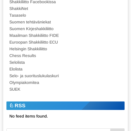
Shakkiliitto Facebookissa
ShakkiNet
Tasaselo
Suomen tehtäväniekat
Suomen Kirjeshakkiliitto
Maailman Shakkiliitto FIDE
Euroopan Shakkiliitto ECU
Helsingin Shakkiliitto
Chess Results
Selolista
Elolista
Selo- ja suorituslukulaskuri
Olympiakomitea
SUEK
RSS
No feed items found.