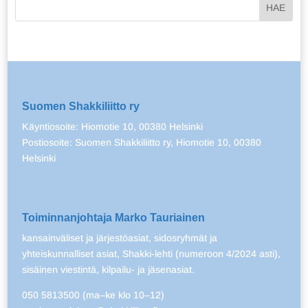
Suomen Shakkiliitto ry
Käyntiosoite: Hiomotie 10, 00380 Helsinki
Postiosoite: Suomen Shakkiliitto ry, Hiomotie 10, 00380
Helsinki
Toiminnanjohtaja Marko Tauriainen
kansainväliset ja järjestöasiat, sidosryhmät ja
yhteiskunnalliset asiat, Shakki-lehti (numeroon 4/2024 asti),
sisäinen viestintä, kilpailu- ja jäsenasiat.
050 5813500 (ma–ke klo 10–12)