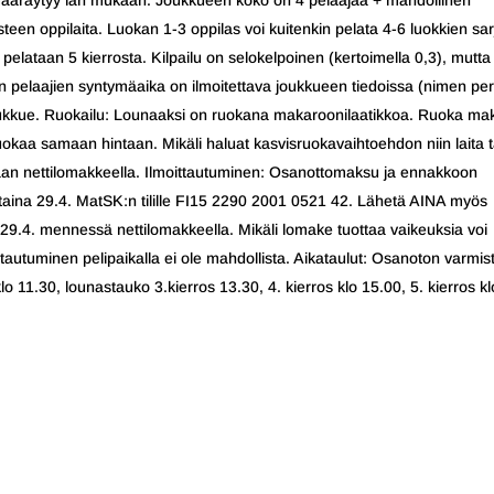
ja määräytyy iän mukaan. Joukkueen koko on 4 pelaajaa + mahdollinen
teen oppilaita. Luokan 1-3 oppilas voi kuitenkin pelata 4-6 luokkien sa
 pelataan 5 kierrosta. Kilpailu on selokelpoinen (kertoimella 0,3), mutta
avien pelaajien syntymäaika on ilmoitettava joukkueen tiedoissa (nimen pe
ukkue. Ruokailu: Lounaaksi on ruokana makaroonilaatikkoa. Ruoka ma
uokaa samaan hintaan. Mikäli haluat kasvisruokavaihtoehdon niin laita 
tetaan nettilomakkeella. Ilmoittautuminen: Osanottomaksu ja ennakkoon
taina 29.4. MatSK:n tilille FI15 2290 2001 0521 42. Lähetä AINA myös
 29.4. mennessä nettilomakkeella. Mikäli lomake tuottaa vaikeuksia voi
oittautuminen pelipaikalla ei ole mahdollista. Aikataulut: Osanoton varmis
 klo 11.30, lounastauko 3.kierros 13.30, 4. kierros klo 15.00, 5. kierros kl