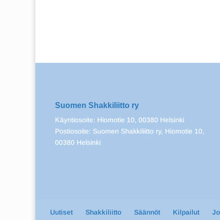
Suomen Shakkiliitto ry
Käyntiosoite: Hiomotie 10, 00380 Helsinki
Postiosoite: Suomen Shakkiliitto ry, Hiomotie 10,
00380 Helsinki
Uutiset
Shakkiliitto
Säännöt
Kilpailut
J