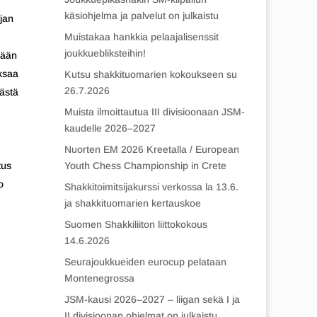
käsiohjelma ja palvelut on julkaistu
rjan
Muistakaa hankkia pelaajalisenssit
joukkuebliksteihin!
rään
ksaa
Kutsu shakkituomarien kokoukseen su
26.7.2026
tästä
Muista ilmoittautua III divisioonaan JSM-
kaudelle 2026–2027
Nuorten EM 2026 Kreetalla / European
Youth Chess Championship in Crete
tus
o
Shakkitoimitsijakurssi verkossa la 13.6.
ja shakkituomarien kertauskoe
Suomen Shakkiliiton liittokokous
14.6.2026
Seurajoukkueiden eurocup pelataan
Montenegrossa
JSM-kausi 2026–2027 – liigan sekä I ja
II divisioonan ohjelmat on julkaistu