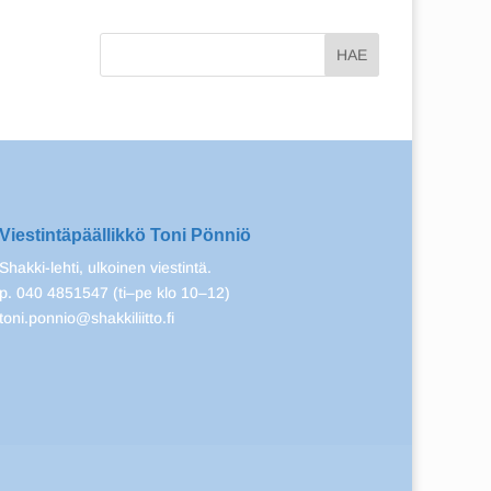
Viestintäpäällikkö Toni Pönniö
Shakki-lehti, ulkoinen viestintä.
p. 040 4851547 (ti–pe klo 10–12)
toni.ponnio@shakkiliitto.fi