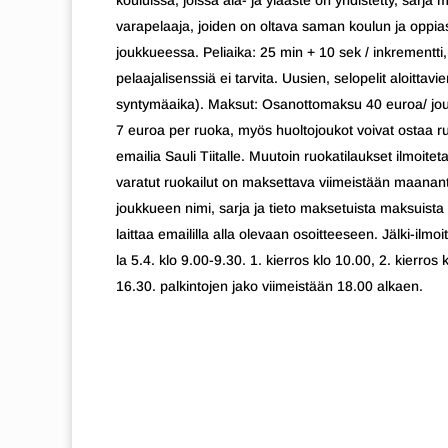
kouluissa, joissa ala- ja yläaste on yhdistetty, sar
varapelaaja, joiden on oltava saman koulun ja oppias
joukkueessa. Peliaika: 25 min + 10 sek / inkrementti,
pelaajalisenssiä ei tarvita. Uusien, selopelit aloitt
syntymäaika). Maksut: Osanottomaksu 40 euroa/ jo
7 euroa per ruoka, myös huoltojoukot voivat ostaa r
emailia Sauli Tiitalle. Muutoin ruokatilaukset ilmoi
varatut ruokailut on maksettava viimeistään maanan
joukkueen nimi, sarja ja tieto maksetuista maksuista
laittaa emaililla alla olevaan osoitteeseen. Jälki-ilm
la 5.4. klo 9.00-9.30. 1. kierros klo 10.00, 2. kierros
16.30. palkintojen jako viimeistään 18.00 alkaen.