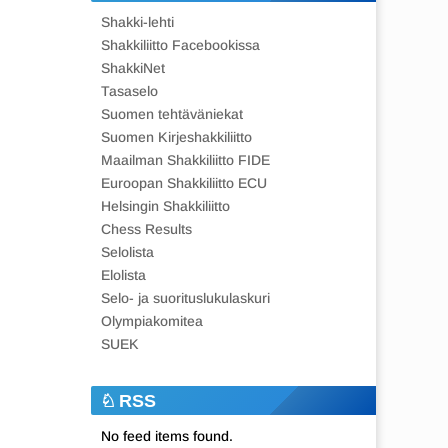
Shakki-lehti
Shakkiliitto Facebookissa
ShakkiNet
Tasaselo
Suomen tehtäväniekat
Suomen Kirjeshakkiliitto
Maailman Shakkiliitto FIDE
Euroopan Shakkiliitto ECU
Helsingin Shakkiliitto
Chess Results
Selolista
Elolista
Selo- ja suorituslukulaskuri
Olympiakomitea
SUEK
RSS
No feed items found.