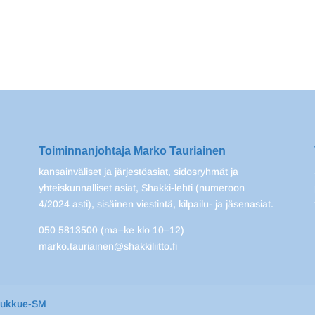
Toiminnanjohtaja Marko Tauriainen
kansainväliset ja järjestöasiat, sidosryhmät ja
yhteiskunnalliset asiat, Shakki-lehti (numeroon
4/2024 asti), sisäinen viestintä, kilpailu- ja jäsenasiat.
050 5813500 (ma–ke klo 10–12)
marko.tauriainen@shakkiliitto.fi
oukkue-SM