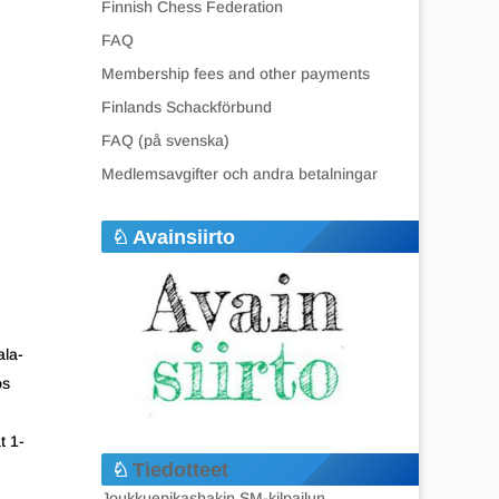
Finnish Chess Federation
FAQ
Membership fees and other payments
Finlands Schackförbund
FAQ (på svenska)
Medlemsavgifter och andra betalningar
Avainsiirto
ala-
os
t 1-
Tiedotteet
Joukkuepikashakin SM-kilpailun