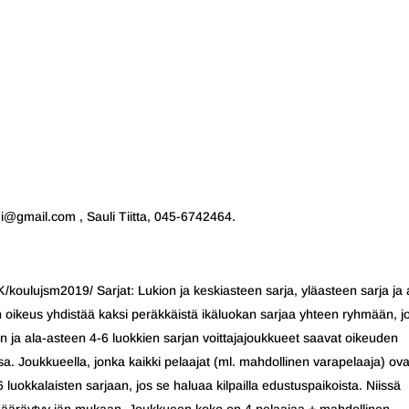
imi@gmail.com , Sauli Tiitta, 045-6742464.
/koulujsm2019/ Sarjat: Lukion ja keskiasteen sarja, yläasteen sarja ja 
lä on oikeus yhdistää kaksi peräkkäistä ikäluokan sarjaa yhteen ryhmään, j
arjan ja ala-asteen 4-6 luokkien sarjan voittajajoukkueet saavat oikeuden
 Joukkueella, jonka kaikki pelaajat (ml. mahdollinen varapelaaja) ova
 luokkalaisten sarjaan, jos se haluaa kilpailla edustuspaikoista. Niissä