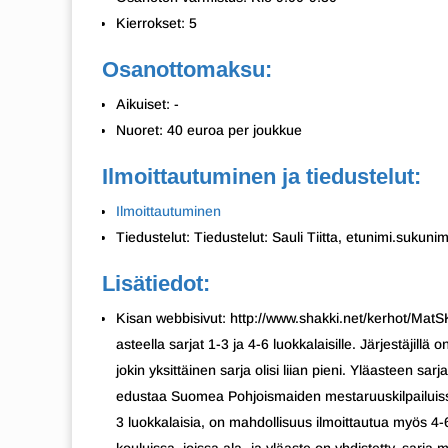
Kierrokset: 5
Osanottomaksu:
Aikuiset: -
Nuoret: 40 euroa per joukkue
Ilmoittautuminen ja tiedustelut:
Ilmoittautuminen
Tiedustelut: Tiedustelut: Sauli Tiitta, etunimi.sukun
Lisätiedot:
Kisan webbisivut: http://www.shakki.net/kerhot/MatSK
asteella sarjat 1-3 ja 4-6 luokkalaisille. Järjestäjil
jokin yksittäinen sarja olisi liian pieni. Yläasteen s
edustaa Suomea Pohjoismaiden mestaruuskilpailuissa.
3 luokkalaisia, on mahdollisuus ilmoittautua myös 4-6