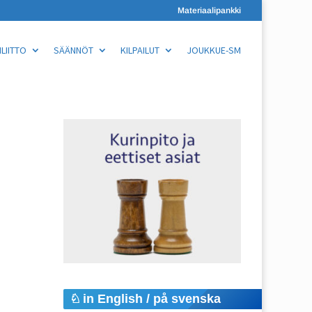
Materiaalipankki
LIITTO
SÄÄNNÖT
KILPAILUT
JOUKKUE-SM
in English / på svenska