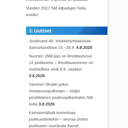
Vuoden 2027 SM-kilpailujen haku
avattu!
Uutiset
Joukkueet 46. shakkiolympialaisiin
Samarkandissa 15.–28.9.
4.8.2026
Nuorten JSM:ään on ilmoittautunut
12 joukkuetta – ilmoittautuminen on
mahdollista vielä 9.8. saakka!
3.8.2026
Tammer-Shakki jatkoi
mestaruusputkeaan – neljäs
peräkkäinen joukkuepikashakin SM-
kulta
3.8.2026
Kansainvälistä tunnelmaa
joukkueblixteihin – seuraa yhden
joukkueen suoritusta livenä!