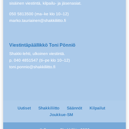
sisäinen viestintä, kilpailu- ja jäsenasiat.
050 5813500 (ma–ke klo 10–12)
marko.tauriainen@shakkiliitto.fi
Viestintäpäällikkö Toni Pönniö
Shakki-lehti, ulkoinen viestintä.
p. 040 4851547 (ti–pe klo 10–12)
toni.ponnio@shakkiliitto.fi
Uutiset
Shakkiliitto
Säännöt
Kilpailut
Joukkue-SM