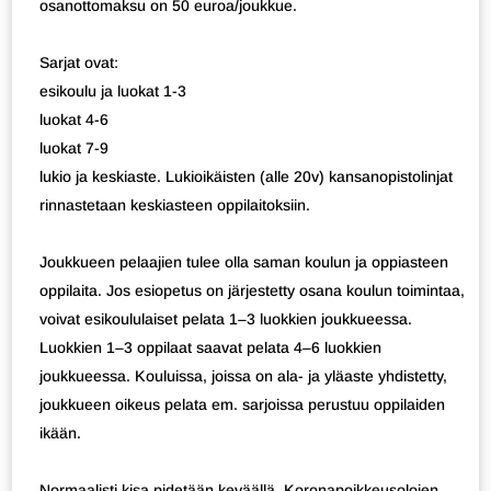
osanottomaksu on 50 euroa/joukkue.
Sarjat ovat:
esikoulu ja luokat 1-3
luokat 4-6
luokat 7-9
lukio ja keskiaste. Lukioikäisten (alle 20v) kansanopistolinjat
rinnastetaan keskiasteen oppilaitoksiin.
Joukkueen pelaajien tulee olla saman koulun ja oppiasteen
oppilaita. Jos esiopetus on järjestetty osana koulun toimintaa,
voivat esikoululaiset pelata 1–3 luokkien joukkueessa.
Luokkien 1–3 oppilaat saavat pelata 4–6 luokkien
joukkueessa. Kouluissa, joissa on ala- ja yläaste yhdistetty,
joukkueen oikeus pelata em. sarjoissa perustuu oppilaiden
ikään.
Normaalisti kisa pidetään keväällä. Koronapoikkeusolojen