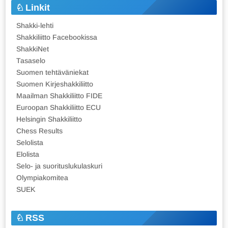
Linkit
Shakki-lehti
Shakkiliitto Facebookissa
ShakkiNet
Tasaselo
Suomen tehtäväniekat
Suomen Kirjeshakkiliitto
Maailman Shakkiliitto FIDE
Euroopan Shakkiliitto ECU
Helsingin Shakkiliitto
Chess Results
Selolista
Elolista
Selo- ja suorituslukulaskuri
Olympiakomitea
SUEK
RSS