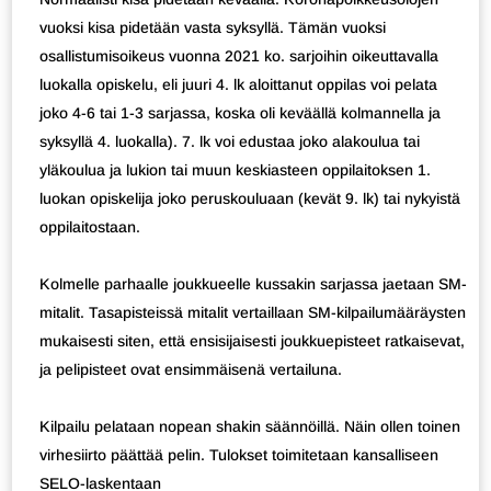
vuoksi kisa pidetään vasta syksyllä. Tämän vuoksi
osallistumisoikeus vuonna 2021 ko. sarjoihin oikeuttavalla
luokalla opiskelu, eli juuri 4. lk aloittanut oppilas voi pelata
joko 4-6 tai 1-3 sarjassa, koska oli keväällä kolmannella ja
syksyllä 4. luokalla). 7. lk voi edustaa joko alakoulua tai
yläkoulua ja lukion tai muun keskiasteen oppilaitoksen 1.
luokan opiskelija joko peruskouluaan (kevät 9. lk) tai nykyistä
oppilaitostaan.
Kolmelle parhaalle joukkueelle kussakin sarjassa jaetaan SM-
mitalit. Tasapisteissä mitalit vertaillaan SM-kilpailumääräysten
mukaisesti siten, että ensisijaisesti joukkuepisteet ratkaisevat,
ja pelipisteet ovat ensimmäisenä vertailuna.
Kilpailu pelataan nopean shakin säännöillä. Näin ollen toinen
virhesiirto päättää pelin. Tulokset toimitetaan kansalliseen
SELO-laskentaan