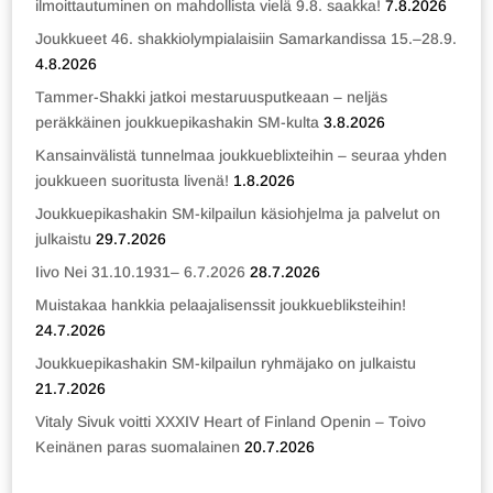
ilmoittautuminen on mahdollista vielä 9.8. saakka!
7.8.2026
Joukkueet 46. shakkiolympialaisiin Samarkandissa 15.–28.9.
4.8.2026
Tammer-Shakki jatkoi mestaruusputkeaan – neljäs
peräkkäinen joukkuepikashakin SM-kulta
3.8.2026
Kansainvälistä tunnelmaa joukkueblixteihin – seuraa yhden
joukkueen suoritusta livenä!
1.8.2026
Joukkuepikashakin SM-kilpailun käsiohjelma ja palvelut on
julkaistu
29.7.2026
Iivo Nei 31.10.1931– 6.7.2026
28.7.2026
Muistakaa hankkia pelaajalisenssit joukkuebliksteihin!
24.7.2026
Joukkuepikashakin SM-kilpailun ryhmäjako on julkaistu
21.7.2026
Vitaly Sivuk voitti XXXIV Heart of Finland Openin – Toivo
Keinänen paras suomalainen
20.7.2026