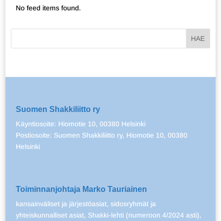
No feed items found.
Suomen Shakkiliitto ry
Käyntiosoite: Hiomotie 10, 00380 Helsinki
Postiosoite: Suomen Shakkiliitto ry, Hiomotie 10, 00380
Helsinki
Toiminnanjohtaja Marko Tauriainen
kansainväliset ja järjestöasiat, sidosryhmät ja
yhteiskunnalliset asiat, Shakki-lehti (numeroon 4/2024 asti),