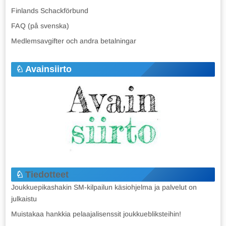
Finlands Schackförbund
FAQ (på svenska)
Medlemsavgifter och andra betalningar
Avainsiirto
Tiedotteet
Joukkuepikashakin SM-kilpailun käsiohjelma ja palvelut on
julkaistu
Muistakaa hankkia pelaajalisenssit joukkuebliksteihin!