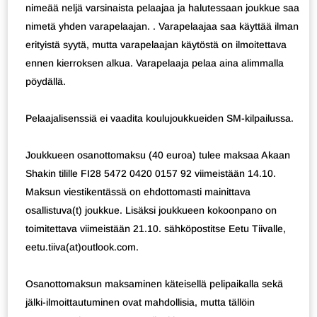
nimeää neljä varsinaista pelaajaa ja halutessaan joukkue saa
nimetä yhden varapelaajan. . Varapelaajaa saa käyttää ilman
erityistä syytä, mutta varapelaajan käytöstä on ilmoitettava
ennen kierroksen alkua. Varapelaaja pelaa aina alimmalla
pöydällä.
Pelaajalisenssiä ei vaadita koulujoukkueiden SM-kilpailussa.
Joukkueen osanottomaksu (40 euroa) tulee maksaa Akaan
Shakin tilille FI28 5472 0420 0157 92 viimeistään 14.10.
Maksun viestikentässä on ehdottomasti mainittava
osallistuva(t) joukkue. Lisäksi joukkueen kokoonpano on
toimitettava viimeistään 21.10. sähköpostitse Eetu Tiivalle,
eetu.tiiva(at)outlook.com.
Osanottomaksun maksaminen käteisellä pelipaikalla sekä
jälki-ilmoittautuminen ovat mahdollisia, mutta tällöin