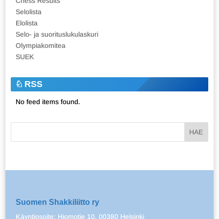
Chess Results
Selolista
Elolista
Selo- ja suorituslukulaskuri
Olympiakomitea
SUEK
RSS
No feed items found.
Suomen Shakkiliitto ry
Käyntiosoite: Hiomotie 10, 00380 Helsinki