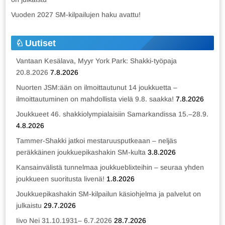
Vuoden 2027 SM-kilpailujen haku avattu!
Uutiset
Vantaan Kesälava, Myyr York Park: Shakki-työpaja
20.8.2026
7.8.2026
Nuorten JSM:ään on ilmoittautunut 14 joukkuetta –
ilmoittautuminen on mahdollista vielä 9.8. saakka!
7.8.2026
Joukkueet 46. shakkiolympialaisiin Samarkandissa 15.–28.9.
4.8.2026
Tammer-Shakki jatkoi mestaruusputkeaan – neljäs
peräkkäinen joukkuepikashakin SM-kulta
3.8.2026
Kansainvälistä tunnelmaa joukkueblixteihin – seuraa yhden
joukkueen suoritusta livenä!
1.8.2026
Joukkuepikashakin SM-kilpailun käsiohjelma ja palvelut on
julkaistu
29.7.2026
Iivo Nei 31.10.1931– 6.7.2026
28.7.2026