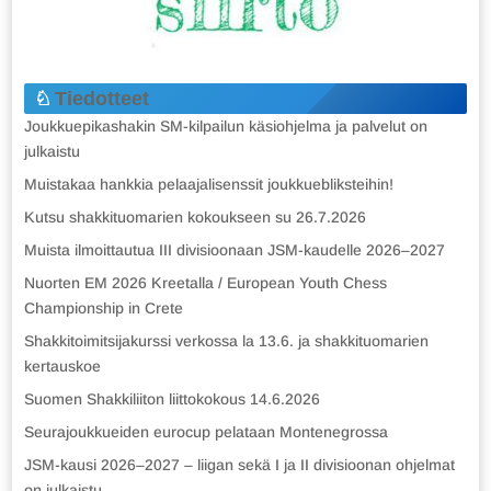
Tiedotteet
Joukkuepikashakin SM-kilpailun käsiohjelma ja palvelut on
julkaistu
Muistakaa hankkia pelaajalisenssit joukkuebliksteihin!
Kutsu shakkituomarien kokoukseen su 26.7.2026
Muista ilmoittautua III divisioonaan JSM-kaudelle 2026–2027
Nuorten EM 2026 Kreetalla / European Youth Chess
Championship in Crete
Shakkitoimitsijakurssi verkossa la 13.6. ja shakkituomarien
kertauskoe
Suomen Shakkiliiton liittokokous 14.6.2026
Seurajoukkueiden eurocup pelataan Montenegrossa
JSM-kausi 2026–2027 – liigan sekä I ja II divisioonan ohjelmat
on julkaistu