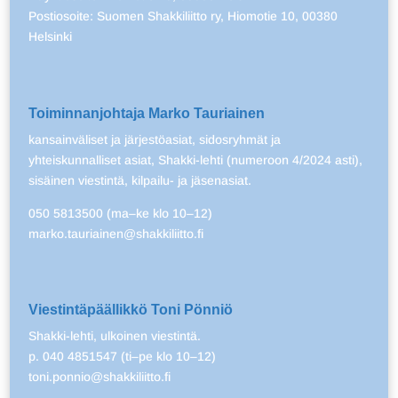
Postiosoite: Suomen Shakkiliitto ry, Hiomotie 10, 00380
Helsinki
Toiminnanjohtaja Marko Tauriainen
kansainväliset ja järjestöasiat, sidosryhmät ja
yhteiskunnalliset asiat, Shakki-lehti (numeroon 4/2024 asti),
sisäinen viestintä, kilpailu- ja jäsenasiat.
050 5813500 (ma–ke klo 10–12)
marko.tauriainen@shakkiliitto.fi
Viestintäpäällikkö Toni Pönniö
Shakki-lehti, ulkoinen viestintä.
p. 040 4851547 (ti–pe klo 10–12)
toni.ponnio@shakkiliitto.fi