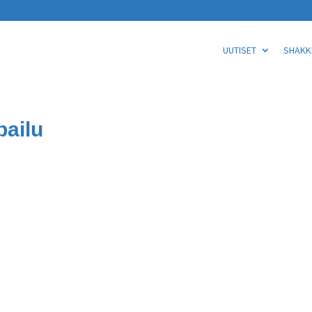
UUTISET
SHAKKI
pailu