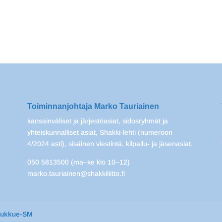
Toiminnanjohtaja Marko Tauriainen
kansainväliset ja järjestöasiat, sidosryhmät ja
yhteiskunnalliset asiat, Shakki-lehti (numeroon
4/2024 asti), sisäinen viestintä, kilpailu- ja jäsenasiat.
050 5813500 (ma–ke klo 10–12)
marko.tauriainen@shakkiliitto.fi
oukkue-SM