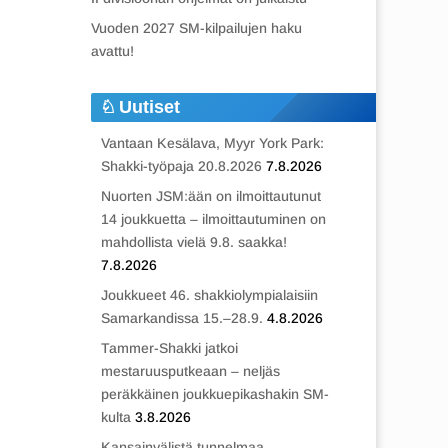
Vuoden 2027 SM-kilpailujen haku
avattu!
Uutiset
Vantaan Kesälava, Myyr York Park:
Shakki-työpaja 20.8.2026
7.8.2026
Nuorten JSM:ään on ilmoittautunut
14 joukkuetta – ilmoittautuminen on
mahdollista vielä 9.8. saakka!
7.8.2026
Joukkueet 46. shakkiolympialaisiin
Samarkandissa 15.–28.9.
4.8.2026
Tammer-Shakki jatkoi
mestaruusputkeaan – neljäs
peräkkäinen joukkuepikashakin SM-
kulta
3.8.2026
Kansainvälistä tunnelmaa