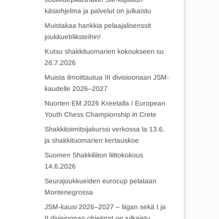
käsiohjelma ja palvelut on julkaistu
Muistakaa hankkia pelaajalisenssit
joukkuebliksteihin!
Kutsu shakkituomarien kokoukseen su
26.7.2026
Muista ilmoittautua III divisioonaan JSM-
kaudelle 2026–2027
Nuorten EM 2026 Kreetalla / European
Youth Chess Championship in Crete
Shakkitoimitsijakurssi verkossa la 13.6.
ja shakkituomarien kertauskoe
Suomen Shakkiliiton liittokokous
14.6.2026
Seurajoukkueiden eurocup pelataan
Montenegrossa
JSM-kausi 2026–2027 – liigan sekä I ja
II divisioonan ohjelmat on julkaistu