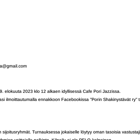
hala@gmail.com
9. elokuuta 2023 klo 12 alkaen idyllisessä Cafe Pori Jazzissa.
asi ilmoittautumalla ennakkoon Facebookissa ”Porin Shakinystävät ry” t
 sijoitusryhmät. Turnauksessa jokaiselle löytyy oman tasoisia vastustaj