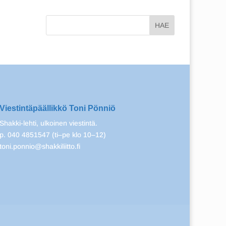
Viestintäpäällikkö Toni Pönniö
Shakki-lehti, ulkoinen viestintä.
p. 040 4851547 (ti–pe klo 10–12)
toni.ponnio@shakkiliitto.fi