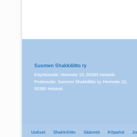
Suomen Shakkiliitto ry
Käyntiosoite: Hiomotie 10, 00380 Helsinki
Postiosoite: Suomen Shakkiliitto ry, Hiomotie 10,
00380 Helsinki
Uutiset
Shakkiliitto
Säännöt
Kilpailut
J