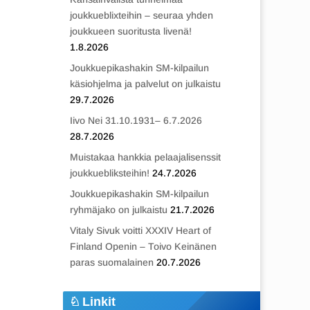
joukkueblixteihin – seuraa yhden
joukkueen suoritusta livenä!
1.8.2026
Joukkuepikashakin SM-kilpailun
käsiohjelma ja palvelut on julkaistu
29.7.2026
Iivo Nei 31.10.1931– 6.7.2026
28.7.2026
Muistakaa hankkia pelaajalisenssit
joukkuebliksteihin!
24.7.2026
Joukkuepikashakin SM-kilpailun
ryhmäjako on julkaistu
21.7.2026
Vitaly Sivuk voitti XXXIV Heart of
Finland Openin – Toivo Keinänen
paras suomalainen
20.7.2026
Linkit