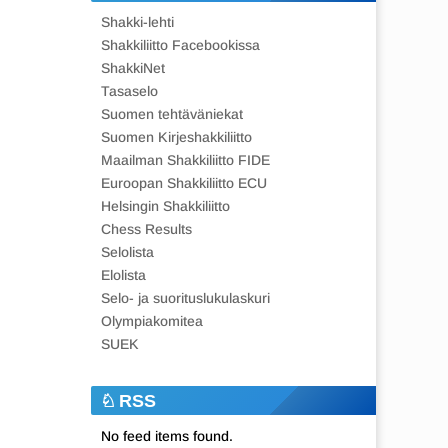
Shakki-lehti
Shakkiliitto Facebookissa
ShakkiNet
Tasaselo
Suomen tehtäväniekat
Suomen Kirjeshakkiliitto
Maailman Shakkiliitto FIDE
Euroopan Shakkiliitto ECU
Helsingin Shakkiliitto
Chess Results
Selolista
Elolista
Selo- ja suorituslukulaskuri
Olympiakomitea
SUEK
RSS
No feed items found.