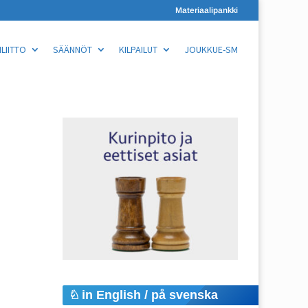
Materiaalipankki
LIITTO
SÄÄNNÖT
KILPAILUT
JOUKKUE-SM
in English / på svenska