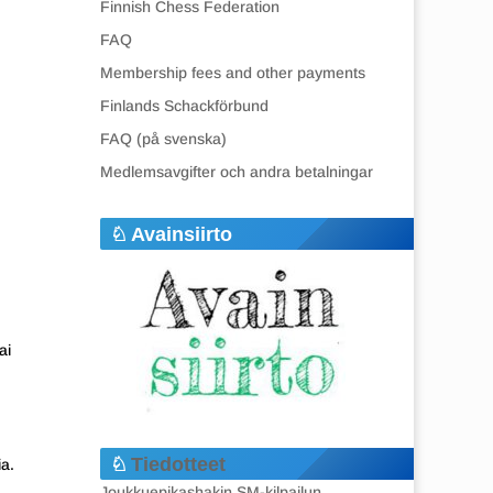
Finnish Chess Federation
FAQ
Membership fees and other payments
Finlands Schackförbund
FAQ (på svenska)
Medlemsavgifter och andra betalningar
Avainsiirto
ai
Tiedotteet
ia.
Joukkuepikashakin SM-kilpailun