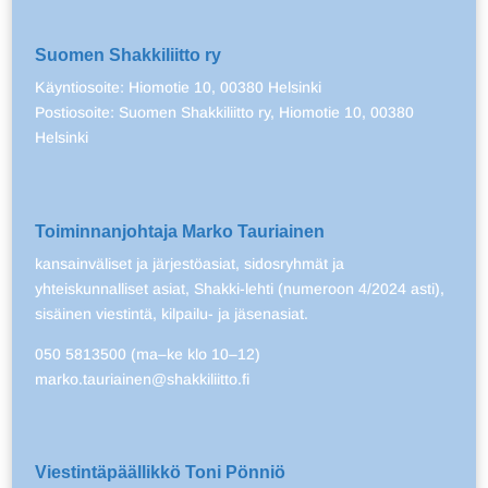
Suomen Shakkiliitto ry
Käyntiosoite: Hiomotie 10, 00380 Helsinki
Postiosoite: Suomen Shakkiliitto ry, Hiomotie 10, 00380
Helsinki
Toiminnanjohtaja Marko Tauriainen
kansainväliset ja järjestöasiat, sidosryhmät ja
yhteiskunnalliset asiat, Shakki-lehti (numeroon 4/2024 asti),
sisäinen viestintä, kilpailu- ja jäsenasiat.
050 5813500 (ma–ke klo 10–12)
marko.tauriainen@shakkiliitto.fi
Viestintäpäällikkö Toni Pönniö