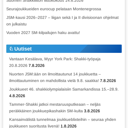
Suomen Shakkiliiton liittokokous 14.6.2026
Seurajoukkueiden eurocup pelataan Montenegrossa
JSM-kausi 2026–2027 – liigan sekä I ja II divisioonan ohjelmat
on julkaistu
Vuoden 2027 SM-kilpailujen haku avattu!
Uutiset
Vantaan Kesälava, Myyr York Park: Shakki-työpaja
20.8.2026
7.8.2026
Nuorten JSM:ään on ilmoittautunut 14 joukkuetta –
ilmoittautuminen on mahdollista vielä 9.8. saakka!
7.8.2026
Joukkueet 46. shakkiolympialaisiin Samarkandissa 15.–28.9.
4.8.2026
Tammer-Shakki jatkoi mestaruusputkeaan – neljäs
peräkkäinen joukkuepikashakin SM-kulta
3.8.2026
Kansainvälistä tunnelmaa joukkueblixteihin – seuraa yhden
joukkueen suoritusta livenä!
1.8.2026