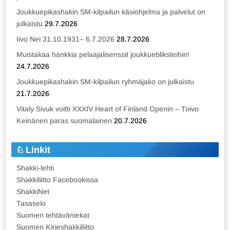
Joukkuepikashakin SM-kilpailun käsiohjelma ja palvelut on
julkaistu
29.7.2026
Iivo Nei 31.10.1931– 6.7.2026
28.7.2026
Muistakaa hankkia pelaajalisenssit joukkuebliksteihin!
24.7.2026
Joukkuepikashakin SM-kilpailun ryhmäjako on julkaistu
21.7.2026
Vitaly Sivuk voitti XXXIV Heart of Finland Openin – Toivo
Keinänen paras suomalainen
20.7.2026
Linkit
Shakki-lehti
Shakkiliitto Facebookissa
ShakkiNet
Tasaselo
Suomen tehtäväniekat
Suomen Kirjeshakkiliitto