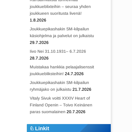
joukkueblixteihin – seuraa yhden
joukkueen suoritusta livenä!
1.8.2026
Joukkuepikashakin SM-kilpailun
käsiohjelma ja palvelut on julkaistu
29.7.2026
Iivo Nei 31.10.1931– 6.7.2026
28.7.2026
Muistakaa hankkia pelaajalisenssit
joukkuebliksteihin!
24.7.2026
Joukkuepikashakin SM-kilpailun
ryhmäjako on julkaistu
21.7.2026
Vitaly Sivuk voitti XXXIV Heart of
Finland Openin – Toivo Keinänen
paras suomalainen
20.7.2026
Linkit