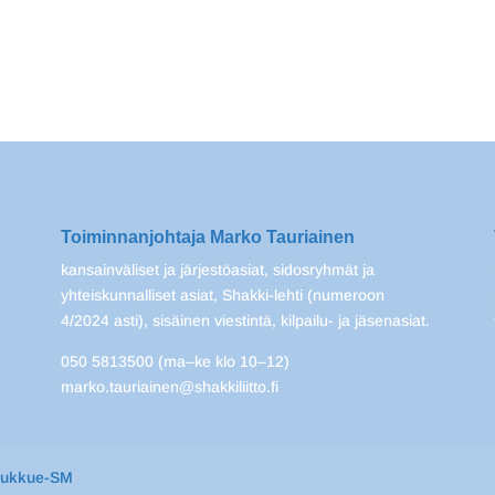
Toiminnanjohtaja Marko Tauriainen
kansainväliset ja järjestöasiat, sidosryhmät ja
yhteiskunnalliset asiat, Shakki-lehti (numeroon
4/2024 asti), sisäinen viestintä, kilpailu- ja jäsenasiat.
050 5813500 (ma–ke klo 10–12)
marko.tauriainen@shakkiliitto.fi
oukkue-SM