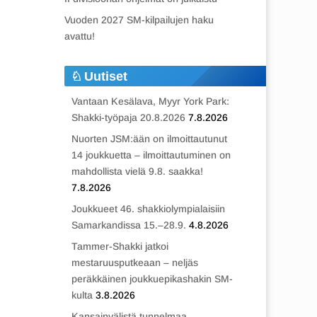
Vuoden 2027 SM-kilpailujen haku
avattu!
Uutiset
Vantaan Kesälava, Myyr York Park:
Shakki-työpaja 20.8.2026
7.8.2026
Nuorten JSM:ään on ilmoittautunut
14 joukkuetta – ilmoittautuminen on
mahdollista vielä 9.8. saakka!
7.8.2026
Joukkueet 46. shakkiolympialaisiin
Samarkandissa 15.–28.9.
4.8.2026
Tammer-Shakki jatkoi
mestaruusputkeaan – neljäs
peräkkäinen joukkuepikashakin SM-
kulta
3.8.2026
Kansainvälistä tunnelmaa