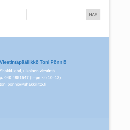
Viestintäpäällikkö Toni Pönniö
Shakki-lehti, ulkoinen viestintä.
p. 040 4851547 (ti–pe klo 10–12)
toni.ponnio@shakkiliitto.fi