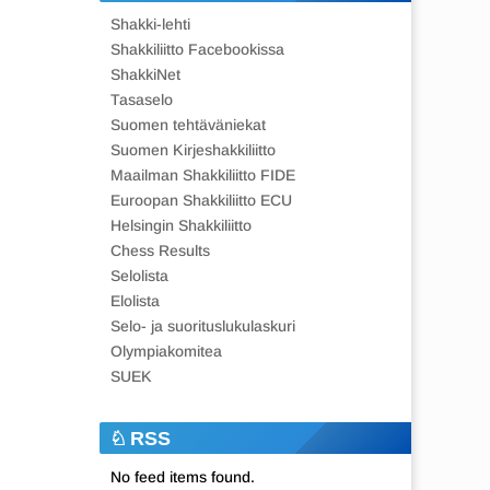
Shakki-lehti
Shakkiliitto Facebookissa
ShakkiNet
Tasaselo
Suomen tehtäväniekat
Suomen Kirjeshakkiliitto
Maailman Shakkiliitto FIDE
Euroopan Shakkiliitto ECU
Helsingin Shakkiliitto
Chess Results
Selolista
Elolista
Selo- ja suorituslukulaskuri
Olympiakomitea
SUEK
RSS
No feed items found.