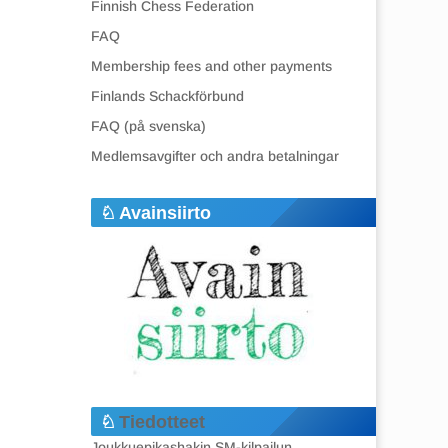
Finnish Chess Federation
FAQ
Membership fees and other payments
Finlands Schackförbund
FAQ (på svenska)
Medlemsavgifter och andra betalningar
Avainsiirto
Tiedotteet
Joukkuepikashakin SM-kilpailun