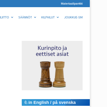
Materiaalipankki
LIITTO
SÄÄNNÖT
KILPAILUT
JOUKKUE-SM
in English / på svenska