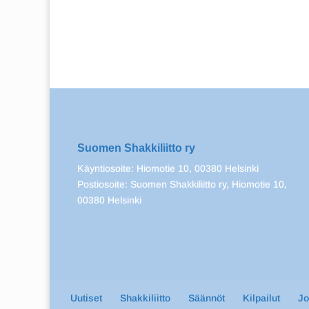
Suomen Shakkiliitto ry
Käyntiosoite: Hiomotie 10, 00380 Helsinki
Postiosoite: Suomen Shakkiliitto ry, Hiomotie 10,
00380 Helsinki
Uutiset
Shakkiliitto
Säännöt
Kilpailut
J