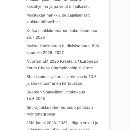
käsiohjelma ja palvelut on julkaistu
Muistakaa hankkia pelaajalisenssit
joukkuebliksteihin!
Kutsu shakkituomarien kokoukseen su
26.7.2026
Muista ilmoittautua III divisioonaan JSM-
kaudelle 2026–2027
Nuorten EM 2026 Kreetalla / European
Youth Chess Championship in Crete
Shakkitoimitsijakurssi verkossa la 13.6.
ja shakkituomarien kertauskoe
Suomen Shakkiliiton liittokokous
14.6.2026
Seurajoukkueiden eurocup pelataan
Montenegrossa
JSM-kausi 2026–2027 – liigan sekä I ja
II divisioonan ohjelmat on julkaistu