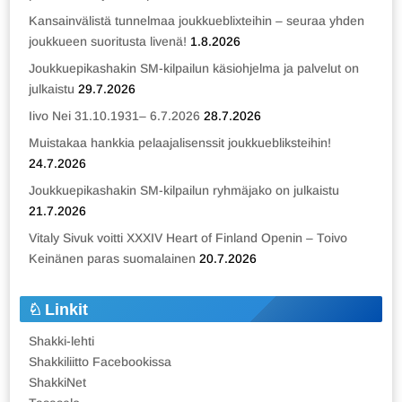
Kansainvälistä tunnelmaa joukkueblixteihin – seuraa yhden
joukkueen suoritusta livenä!
1.8.2026
Joukkuepikashakin SM-kilpailun käsiohjelma ja palvelut on
julkaistu
29.7.2026
Iivo Nei 31.10.1931– 6.7.2026
28.7.2026
Muistakaa hankkia pelaajalisenssit joukkuebliksteihin!
24.7.2026
Joukkuepikashakin SM-kilpailun ryhmäjako on julkaistu
21.7.2026
Vitaly Sivuk voitti XXXIV Heart of Finland Openin – Toivo
Keinänen paras suomalainen
20.7.2026
Linkit
Shakki-lehti
Shakkiliitto Facebookissa
ShakkiNet