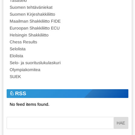
Tasaselo
Suomen tehtäväniekat
Suomen Kirjeshakkiliitto
Maailman Shakkiliitto FIDE
Euroopan Shakkiliitto ECU
Helsingin Shakkiliitto
Chess Results
Selolista
Elolista
Selo- ja suorituslukulaskuri
Olympiakomitea
SUEK
RSS
No feed items found.