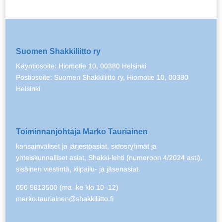
Suomen Shakkiliitto ry
Käyntiosoite: Hiomotie 10, 00380 Helsinki
Postiosoite: Suomen Shakkiliitto ry, Hiomotie 10, 00380
Helsinki
Toiminnanjohtaja Marko Tauriainen
kansainväliset ja järjestöasiat, sidosryhmät ja
yhteiskunnalliset asiat, Shakki-lehti (numeroon 4/2024 asti),
sisäinen viestintä, kilpailu- ja jäsenasiat.
050 5813500 (ma–ke klo 10–12)
marko.tauriainen@shakkiliitto.fi