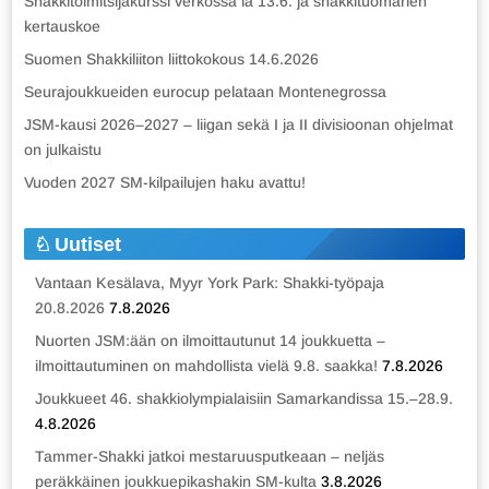
Shakkitoimitsijakurssi verkossa la 13.6. ja shakkituomarien
kertauskoe
Suomen Shakkiliiton liittokokous 14.6.2026
Seurajoukkueiden eurocup pelataan Montenegrossa
JSM-kausi 2026–2027 – liigan sekä I ja II divisioonan ohjelmat
on julkaistu
Vuoden 2027 SM-kilpailujen haku avattu!
Uutiset
Vantaan Kesälava, Myyr York Park: Shakki-työpaja
20.8.2026
7.8.2026
Nuorten JSM:ään on ilmoittautunut 14 joukkuetta –
ilmoittautuminen on mahdollista vielä 9.8. saakka!
7.8.2026
Joukkueet 46. shakkiolympialaisiin Samarkandissa 15.–28.9.
4.8.2026
Tammer-Shakki jatkoi mestaruusputkeaan – neljäs
peräkkäinen joukkuepikashakin SM-kulta
3.8.2026