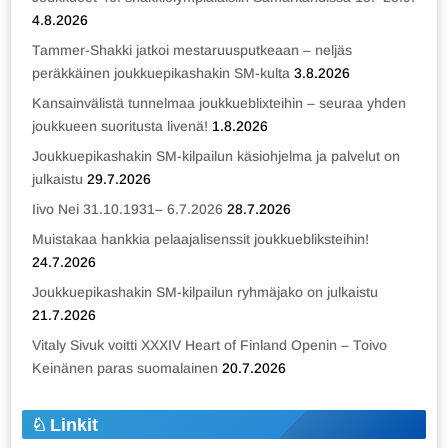
4.8.2026
Tammer-Shakki jatkoi mestaruusputkeaan – neljäs
peräkkäinen joukkuepikashakin SM-kulta
3.8.2026
Kansainvälistä tunnelmaa joukkueblixteihin – seuraa yhden
joukkueen suoritusta livenä!
1.8.2026
Joukkuepikashakin SM-kilpailun käsiohjelma ja palvelut on
julkaistu
29.7.2026
Iivo Nei 31.10.1931– 6.7.2026
28.7.2026
Muistakaa hankkia pelaajalisenssit joukkuebliksteihin!
24.7.2026
Joukkuepikashakin SM-kilpailun ryhmäjako on julkaistu
21.7.2026
Vitaly Sivuk voitti XXXIV Heart of Finland Openin – Toivo
Keinänen paras suomalainen
20.7.2026
Linkit