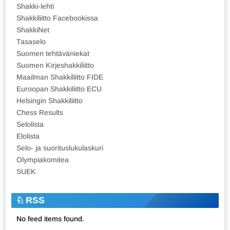
Shakki-lehti
Shakkiliitto Facebookissa
ShakkiNet
Tasaselo
Suomen tehtäväniekat
Suomen Kirjeshakkiliitto
Maailman Shakkiliitto FIDE
Euroopan Shakkiliitto ECU
Helsingin Shakkiliitto
Chess Results
Selolista
Elolista
Selo- ja suorituslukulaskuri
Olympiakomitea
SUEK
RSS
No feed items found.