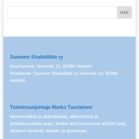
Suomen Shakkiliitto ry
Käyntiosoite: Hiomotie 10, 00380 Helsinki
Postiosoite: Suomen Shakkiliitto ry, Hiomotie 10, 00380
Helsinki
Toiminnanjohtaja Marko Tauriainen
kansainväliset ja järjestöasiat, sidosryhmät ja
yhteiskunnalliset asiat, Shakki-lehti (numeroon 4/2024 asti),
sisäinen viestintä, kilpailu- ja jäsenasiat.