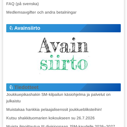
FAQ (på svenska)
Medlemsavgifter och andra betalningar
Avainsiirto
Tiedotteet
Joukkuepikashakin SM-kilpailun käsiohjelma ja palvelut on
julkaistu
Muistakaa hankkia pelaajalisenssit joukkuebliksteihin!
Kutsu shakkituomarien kokoukseen su 26.7.2026
Muista ilmoittautua III divisioonaan JSM-kaudelle 2026–2027