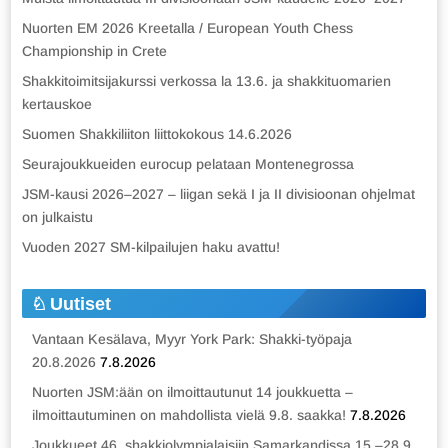
Nuorten EM 2026 Kreetalla / European Youth Chess
Championship in Crete
Shakkitoimitsijakurssi verkossa la 13.6. ja shakkituomarien
kertauskoe
Suomen Shakkiliiton liittokokous 14.6.2026
Seurajoukkueiden eurocup pelataan Montenegrossa
JSM-kausi 2026–2027 – liigan sekä I ja II divisioonan ohjelmat
on julkaistu
Vuoden 2027 SM-kilpailujen haku avattu!
Uutiset
Vantaan Kesälava, Myyr York Park: Shakki-työpaja
20.8.2026
7.8.2026
Nuorten JSM:ään on ilmoittautunut 14 joukkuetta –
ilmoittautuminen on mahdollista vielä 9.8. saakka!
7.8.2026
Joukkueet 46. shakkiolympialaisiin Samarkandissa 15.–28.9.