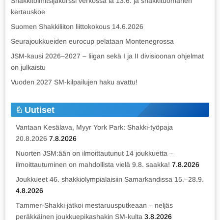
Shakkitoimitsijakurssi verkossa la 13.6. ja shakkituomarien
kertauskoe
Suomen Shakkiliiton liittokokous 14.6.2026
Seurajoukkueiden eurocup pelataan Montenegrossa
JSM-kausi 2026–2027 – liigan sekä I ja II divisioonan ohjelmat
on julkaistu
Vuoden 2027 SM-kilpailujen haku avattu!
Uutiset
Vantaan Kesälava, Myyr York Park: Shakki-työpaja
20.8.2026
7.8.2026
Nuorten JSM:ään on ilmoittautunut 14 joukkuetta –
ilmoittautuminen on mahdollista vielä 9.8. saakka!
7.8.2026
Joukkueet 46. shakkiolympialaisiin Samarkandissa 15.–28.9.
4.8.2026
Tammer-Shakki jatkoi mestaruusputkeaan – neljäs
peräkkäinen joukkuepikashakin SM-kulta
3.8.2026