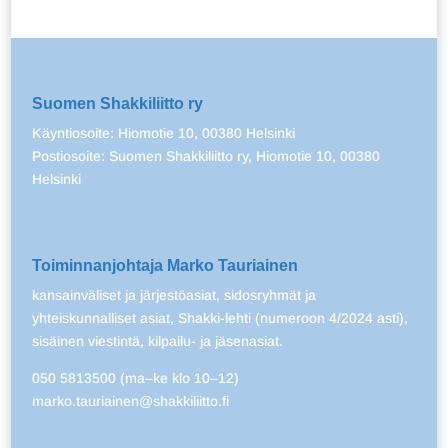
Suomen Shakkiliitto ry
Käyntiosoite: Hiomotie 10, 00380 Helsinki
Postiosoite: Suomen Shakkiliitto ry, Hiomotie 10, 00380
Helsinki
Toiminnanjohtaja Marko Tauriainen
kansainväliset ja järjestöasiat, sidosryhmät ja
yhteiskunnalliset asiat, Shakki-lehti (numeroon 4/2024 asti),
sisäinen viestintä, kilpailu- ja jäsenasiat.
050 5813500 (ma–ke klo 10–12)
marko.tauriainen@shakkiliitto.fi