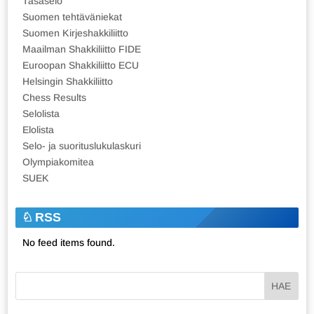
Tasaselo
Suomen tehtäväniekat
Suomen Kirjeshakkiliitto
Maailman Shakkiliitto FIDE
Euroopan Shakkiliitto ECU
Helsingin Shakkiliitto
Chess Results
Selolista
Elolista
Selo- ja suorituslukulaskuri
Olympiakomitea
SUEK
RSS
No feed items found.