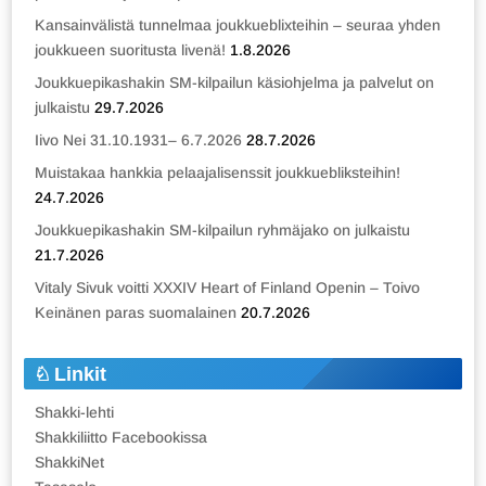
Kansainvälistä tunnelmaa joukkueblixteihin – seuraa yhden
joukkueen suoritusta livenä!
1.8.2026
Joukkuepikashakin SM-kilpailun käsiohjelma ja palvelut on
julkaistu
29.7.2026
Iivo Nei 31.10.1931– 6.7.2026
28.7.2026
Muistakaa hankkia pelaajalisenssit joukkuebliksteihin!
24.7.2026
Joukkuepikashakin SM-kilpailun ryhmäjako on julkaistu
21.7.2026
Vitaly Sivuk voitti XXXIV Heart of Finland Openin – Toivo
Keinänen paras suomalainen
20.7.2026
Linkit
Shakki-lehti
Shakkiliitto Facebookissa
ShakkiNet