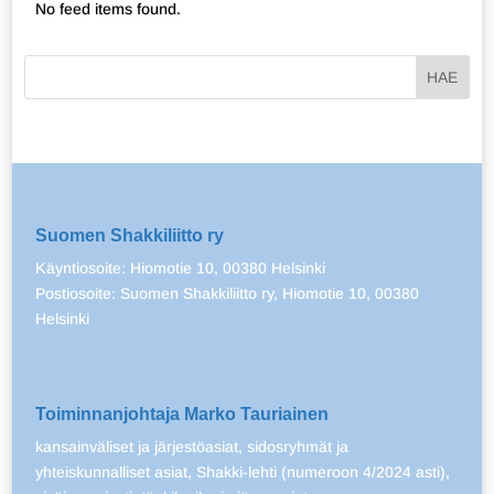
No feed items found.
Suomen Shakkiliitto ry
Käyntiosoite: Hiomotie 10, 00380 Helsinki
Postiosoite: Suomen Shakkiliitto ry, Hiomotie 10, 00380
Helsinki
Toiminnanjohtaja Marko Tauriainen
kansainväliset ja järjestöasiat, sidosryhmät ja
yhteiskunnalliset asiat, Shakki-lehti (numeroon 4/2024 asti),