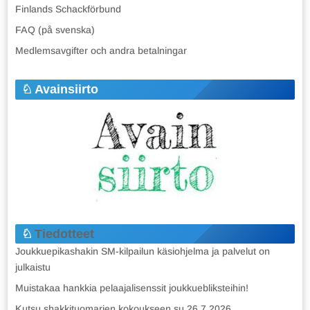
Finlands Schackförbund
FAQ (på svenska)
Medlemsavgifter och andra betalningar
Avainsiirto
Tiedotteet
Joukkuepikashakin SM-kilpailun käsiohjelma ja palvelut on
julkaistu
Muistakaa hankkia pelaajalisenssit joukkuebliksteihin!
Kutsu shakkituomarien kokoukseen su 26.7.2026