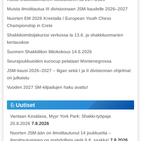
Muista ilmoittautua III divisioonaan JSM-kaudelle 2026–2027
Nuorten EM 2026 Kreetalla / European Youth Chess
Championship in Crete
Shakkitoimitsijakurssi verkossa la 13.6. ja shakkituomarien
kertauskoe
Suomen Shakkiliiton liittokokous 14.6.2026
Seurajoukkueiden eurocup pelataan Montenegrossa
JSM-kausi 2026–2027 – liigan sekä I ja II divisioonan ohjelmat
on julkaistu
Vuoden 2027 SM-kilpailujen haku avattu!
Uutiset
Vantaan Kesälava, Myyr York Park: Shakki-työpaja
20.8.2026
7.8.2026
Nuorten JSM:ään on ilmoittautunut 14 joukkuetta –
ilmoittautuminen on mahdollista vielä 9.8. saakka!
7.8.2026