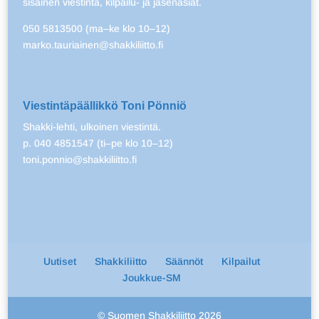
sisäinen viestintä, kilpailu- ja jäsenasiat.
050 5813500 (ma–ke klo 10–12)
marko.tauriainen@shakkiliitto.fi
Viestintäpäällikkö Toni Pönniö
Shakki-lehti, ulkoinen viestintä.
p. 040 4851547 (ti–pe klo 10–12)
toni.ponnio@shakkiliitto.fi
Uutiset
Shakkiliitto
Säännöt
Kilpailut
Joukkue-SM
© Suomen Shakkiliitto 2026