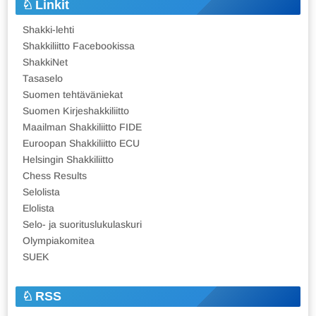
Linkit
Shakki-lehti
Shakkiliitto Facebookissa
ShakkiNet
Tasaselo
Suomen tehtäväniekat
Suomen Kirjeshakkiliitto
Maailman Shakkiliitto FIDE
Euroopan Shakkiliitto ECU
Helsingin Shakkiliitto
Chess Results
Selolista
Elolista
Selo- ja suorituslukulaskuri
Olympiakomitea
SUEK
RSS