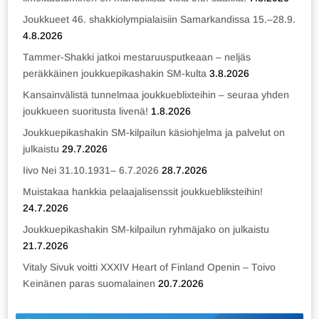
Joukkueet 46. shakkiolympialaisiin Samarkandissa 15.–28.9.
4.8.2026
Tammer-Shakki jatkoi mestaruusputkeaan – neljäs
peräkkäinen joukkuepikashakin SM-kulta
3.8.2026
Kansainvälistä tunnelmaa joukkueblixteihin – seuraa yhden
joukkueen suoritusta livenä!
1.8.2026
Joukkuepikashakin SM-kilpailun käsiohjelma ja palvelut on
julkaistu
29.7.2026
Iivo Nei 31.10.1931– 6.7.2026
28.7.2026
Muistakaa hankkia pelaajalisenssit joukkuebliksteihin!
24.7.2026
Joukkuepikashakin SM-kilpailun ryhmäjako on julkaistu
21.7.2026
Vitaly Sivuk voitti XXXIV Heart of Finland Openin – Toivo
Keinänen paras suomalainen
20.7.2026