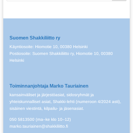
Suomen Shakkiliitto ry
Käyntiosoite: Hiomotie 10, 00380 Helsinki
Postiosoite: Suomen Shakkiliitto ry, Hiomotie 10, 00380
Helsinki
Toiminnanjohtaja Marko Tauriainen
kansainväliset ja järjestöasiat, sidosryhmät ja
yhteiskunnalliset asiat, Shakki-lehti (numeroon 4/2024 asti),
sisäinen viestintä, kilpailu- ja jäsenasiat.
050 5813500 (ma–ke klo 10–12)
marko.tauriainen@shakkiliitto.fi