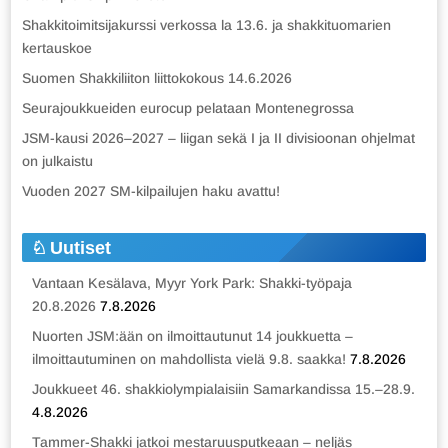
Shakkitoimitsijakurssi verkossa la 13.6. ja shakkituomarien
kertauskoe
Suomen Shakkiliiton liittokokous 14.6.2026
Seurajoukkueiden eurocup pelataan Montenegrossa
JSM-kausi 2026–2027 – liigan sekä I ja II divisioonan ohjelmat
on julkaistu
Vuoden 2027 SM-kilpailujen haku avattu!
Uutiset
Vantaan Kesälava, Myyr York Park: Shakki-työpaja
20.8.2026
7.8.2026
Nuorten JSM:ään on ilmoittautunut 14 joukkuetta –
ilmoittautuminen on mahdollista vielä 9.8. saakka!
7.8.2026
Joukkueet 46. shakkiolympialaisiin Samarkandissa 15.–28.9.
4.8.2026
Tammer-Shakki jatkoi mestaruusputkeaan – neljäs