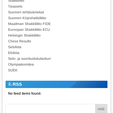
ShakkiNet
Tasaselo
Suomen tehtäväniekat
Suomen Kirjeshakkiliitto
Maailman Shakkiliitto FIDE
Euroopan Shakkiliitto ECU
Helsingin Shakkiliitto
Chess Results
Selolista
Elolista
Selo- ja suorituslukulaskuri
Olympiakomitea
SUEK
RSS
No feed items found.