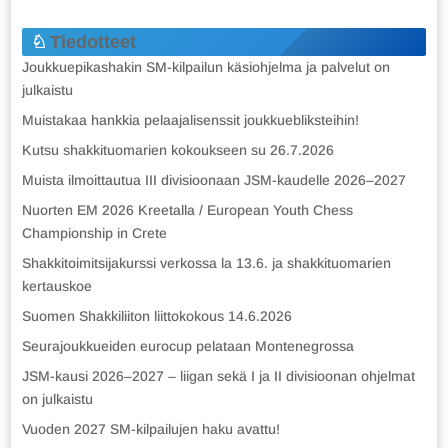
Tiedotteet
Joukkuepikashakin SM-kilpailun käsiohjelma ja palvelut on
julkaistu
Muistakaa hankkia pelaajalisenssit joukkuebliksteihin!
Kutsu shakkituomarien kokoukseen su 26.7.2026
Muista ilmoittautua III divisioonaan JSM-kaudelle 2026–2027
Nuorten EM 2026 Kreetalla / European Youth Chess
Championship in Crete
Shakkitoimitsijakurssi verkossa la 13.6. ja shakkituomarien
kertauskoe
Suomen Shakkiliiton liittokokous 14.6.2026
Seurajoukkueiden eurocup pelataan Montenegrossa
JSM-kausi 2026–2027 – liigan sekä I ja II divisioonan ohjelmat
on julkaistu
Vuoden 2027 SM-kilpailujen haku avattu!