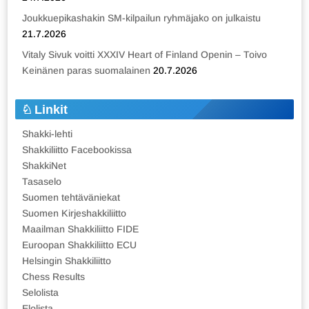
Joukkuepikashakin SM-kilpailun ryhmäjako on julkaistu
21.7.2026
Vitaly Sivuk voitti XXXIV Heart of Finland Openin – Toivo
Keinänen paras suomalainen
20.7.2026
Linkit
Shakki-lehti
Shakkiliitto Facebookissa
ShakkiNet
Tasaselo
Suomen tehtäväniekat
Suomen Kirjeshakkiliitto
Maailman Shakkiliitto FIDE
Euroopan Shakkiliitto ECU
Helsingin Shakkiliitto
Chess Results
Selolista
Elolista