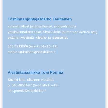
Toiminnanjohtaja Marko Tauriainen
kansainväliset ja järjestöasiat, sidosryhmät ja
yhteiskunnalliset asiat, Shakki-lehti (numeroon 4/2024 asti),
sisäinen viestintä, kilpailu- ja jäsenasiat.
050 5813500 (ma–ke klo 10–12)
marko.tauriainen@shakkiliitto.fi
Viestintäpäällikkö Toni Pönniö
Shakki-lehti, ulkoinen viestintä.
p. 040 4851547 (ti–pe klo 10–12)
toni.ponnio@shakkiliitto.fi