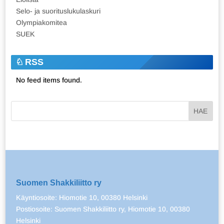
Selo- ja suorituslukulaskuri
Olympiakomitea
SUEK
RSS
No feed items found.
Suomen Shakkiliitto ry
Käyntiosoite: Hiomotie 10, 00380 Helsinki
Postiosoite: Suomen Shakkiliitto ry, Hiomotie 10, 00380
Helsinki