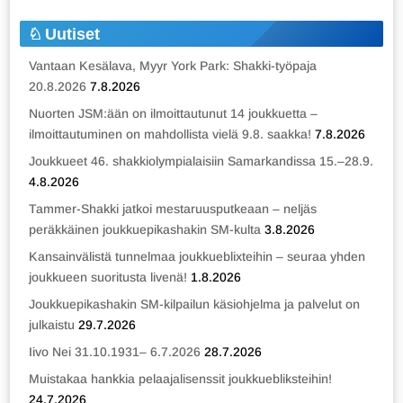
Uutiset
Vantaan Kesälava, Myyr York Park: Shakki-työpaja
20.8.2026
7.8.2026
Nuorten JSM:ään on ilmoittautunut 14 joukkuetta –
ilmoittautuminen on mahdollista vielä 9.8. saakka!
7.8.2026
Joukkueet 46. shakkiolympialaisiin Samarkandissa 15.–28.9.
4.8.2026
Tammer-Shakki jatkoi mestaruusputkeaan – neljäs
peräkkäinen joukkuepikashakin SM-kulta
3.8.2026
Kansainvälistä tunnelmaa joukkueblixteihin – seuraa yhden
joukkueen suoritusta livenä!
1.8.2026
Joukkuepikashakin SM-kilpailun käsiohjelma ja palvelut on
julkaistu
29.7.2026
Iivo Nei 31.10.1931– 6.7.2026
28.7.2026
Muistakaa hankkia pelaajalisenssit joukkuebliksteihin!
24.7.2026