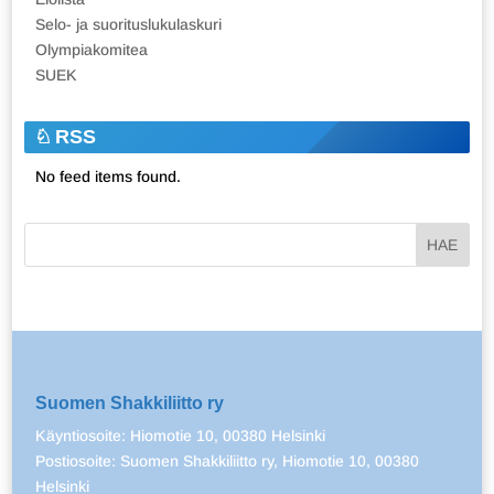
Selo- ja suorituslukulaskuri
Olympiakomitea
SUEK
RSS
No feed items found.
Suomen Shakkiliitto ry
Käyntiosoite: Hiomotie 10, 00380 Helsinki
Postiosoite: Suomen Shakkiliitto ry, Hiomotie 10, 00380
Helsinki