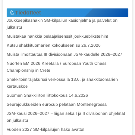
Tiedotteet
Joukkuepikashakin SM-kilpailun käsiohjelma ja palvelut on
julkaistu
Muistakaa hankkia pelaajalisenssit joukkuebliksteihin!
Kutsu shakkituomarien kokoukseen su 26.7.2026
Muista ilmoittautua III divisioonaan JSM-kaudelle 2026–2027
Nuorten EM 2026 Kreetalla / European Youth Chess
Championship in Crete
Shakkitoimitsijakurssi verkossa la 13.6. ja shakkituomarien
kertauskoe
Suomen Shakkiliiton liittokokous 14.6.2026
Seurajoukkueiden eurocup pelataan Montenegrossa
JSM-kausi 2026–2027 – liigan sekä I ja II divisioonan ohjelmat
on julkaistu
Vuoden 2027 SM-kilpailujen haku avattu!