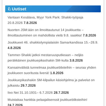
Uutiset
Vantaan Kesälava, Myyr York Park: Shakki-työpaja
20.8.2026
7.8.2026
Nuorten JSM:ään on ilmoittautunut 14 joukkuetta –
ilmoittautuminen on mahdollista vielä 9.8. saakka!
7.8.2026
Joukkueet 46. shakkiolympialaisiin Samarkandissa 15.–28.9.
4.8.2026
Tammer-Shakki jatkoi mestaruusputkeaan – neljäs
peräkkäinen joukkuepikashakin SM-kulta
3.8.2026
Kansainvälistä tunnelmaa joukkueblixteihin – seuraa yhden
joukkueen suoritusta livenä!
1.8.2026
Joukkuepikashakin SM-kilpailun käsiohjelma ja palvelut on
julkaistu
29.7.2026
Iivo Nei 31.10.1931– 6.7.2026
28.7.2026
Muistakaa hankkia pelaajalisenssit joukkuebliksteihin!
24.7.2026