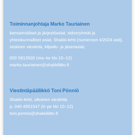
Toiminnanjohtaja Marko Tauriainen
kansainväliset ja järjestöasiat, sidosryhmät ja
yhteiskunnalliset asiat, Shakki-lehti (numeroon 4/2024 asti),
sisäinen viestintä, kilpailu- ja jäsenasiat.
050 5813500 (ma–ke klo 10–12)
marko.tauriainen@shakkiliitto.fi
Viestintäpäällikkö Toni Pönniö
Shakki-lehti, ulkoinen viestintä.
p. 040 4851547 (ti–pe klo 10–12)
toni.ponnio@shakkiliitto.fi