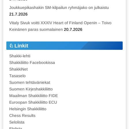
Joukkuepikashakin SM-kilpailun ryhmäjako on julkaistu
21.7.2026
Vitaly Sivuk voitti XXXIV Heart of Finland Openin – Toivo
Keinänen paras suomalainen
20.7.2026
Linkit
Shakki-lehti
Shakkiliitto Facebookissa
ShakkiNet
Tasaselo
Suomen tehtäväniekat
Suomen Kirjeshakkiliitto
Maailman Shakkiliitto FIDE
Euroopan Shakkiliitto ECU
Helsingin Shakkiliitto
Chess Results
Selolista
Elolista