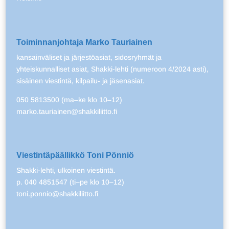
Toiminnanjohtaja Marko Tauriainen
kansainväliset ja järjestöasiat, sidosryhmät ja
yhteiskunnalliset asiat, Shakki-lehti (numeroon 4/2024 asti),
sisäinen viestintä, kilpailu- ja jäsenasiat.
050 5813500 (ma–ke klo 10–12)
marko.tauriainen@shakkiliitto.fi
Viestintäpäällikkö Toni Pönniö
Shakki-lehti, ulkoinen viestintä.
p. 040 4851547 (ti–pe klo 10–12)
toni.ponnio@shakkiliitto.fi