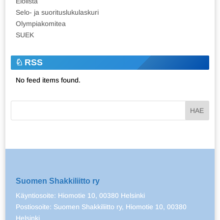
Elolista
Selo- ja suorituslukulaskuri
Olympiakomitea
SUEK
RSS
No feed items found.
Suomen Shakkiliitto ry
Käyntiosoite: Hiomotie 10, 00380 Helsinki
Postiosoite: Suomen Shakkiliitto ry, Hiomotie 10, 00380
Helsinki