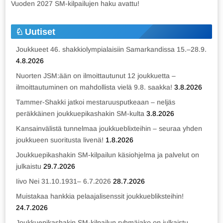
Vuoden 2027 SM-kilpailujen haku avattu!
Uutiset
Joukkueet 46. shakkiolympialaisiin Samarkandissa 15.–28.9.
4.8.2026
Nuorten JSM:ään on ilmoittautunut 12 joukkuetta –
ilmoittautuminen on mahdollista vielä 9.8. saakka!
3.8.2026
Tammer-Shakki jatkoi mestaruusputkeaan – neljäs
peräkkäinen joukkuepikashakin SM-kulta
3.8.2026
Kansainvälistä tunnelmaa joukkueblixteihin – seuraa yhden
joukkueen suoritusta livenä!
1.8.2026
Joukkuepikashakin SM-kilpailun käsiohjelma ja palvelut on
julkaistu
29.7.2026
Iivo Nei 31.10.1931– 6.7.2026
28.7.2026
Muistakaa hankkia pelaajalisenssit joukkuebliksteihin!
24.7.2026
Joukkuepikashakin SM-kilpailun ryhmäjako on julkaistu