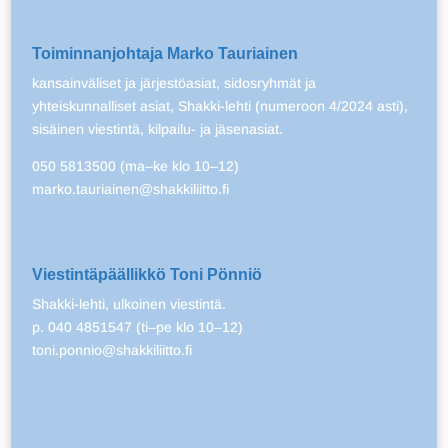
Toiminnanjohtaja Marko Tauriainen
kansainväliset ja järjestöasiat, sidosryhmät ja
yhteiskunnalliset asiat, Shakki-lehti (numeroon 4/2024 asti),
sisäinen viestintä, kilpailu- ja jäsenasiat.
050 5813500 (ma–ke klo 10–12)
marko.tauriainen@shakkiliitto.fi
Viestintäpäällikkö Toni Pönniö
Shakki-lehti, ulkoinen viestintä.
p. 040 4851547 (ti–pe klo 10–12)
toni.ponnio@shakkiliitto.fi