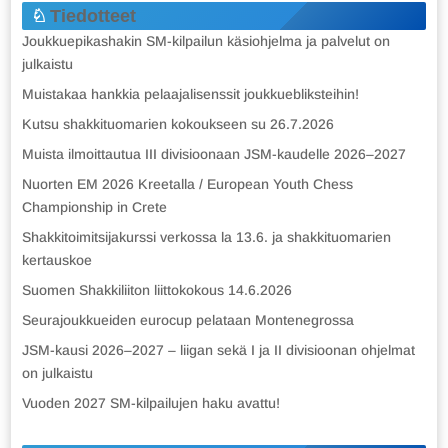
Tiedotteet
Joukkuepikashakin SM-kilpailun käsiohjelma ja palvelut on
julkaistu
Muistakaa hankkia pelaajalisenssit joukkuebliksteihin!
Kutsu shakkituomarien kokoukseen su 26.7.2026
Muista ilmoittautua III divisioonaan JSM-kaudelle 2026–2027
Nuorten EM 2026 Kreetalla / European Youth Chess
Championship in Crete
Shakkitoimitsijakurssi verkossa la 13.6. ja shakkituomarien
kertauskoe
Suomen Shakkiliiton liittokokous 14.6.2026
Seurajoukkueiden eurocup pelataan Montenegrossa
JSM-kausi 2026–2027 – liigan sekä I ja II divisioonan ohjelmat
on julkaistu
Vuoden 2027 SM-kilpailujen haku avattu!