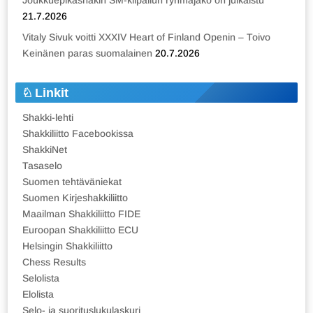
Joukkuepikashakin SM-kilpailun ryhmäjako on julkaistu
21.7.2026
Vitaly Sivuk voitti XXXIV Heart of Finland Openin – Toivo
Keinänen paras suomalainen
20.7.2026
Linkit
Shakki-lehti
Shakkiliitto Facebookissa
ShakkiNet
Tasaselo
Suomen tehtäväniekat
Suomen Kirjeshakkiliitto
Maailman Shakkiliitto FIDE
Euroopan Shakkiliitto ECU
Helsingin Shakkiliitto
Chess Results
Selolista
Elolista
Selo- ja suorituslukulaskuri