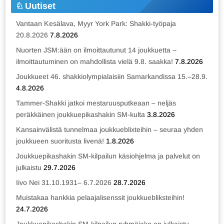
Uutiset
Vantaan Kesälava, Myyr York Park: Shakki-työpaja
20.8.2026
7.8.2026
Nuorten JSM:ään on ilmoittautunut 14 joukkuetta –
ilmoittautuminen on mahdollista vielä 9.8. saakka!
7.8.2026
Joukkueet 46. shakkiolympialaisiin Samarkandissa 15.–28.9.
4.8.2026
Tammer-Shakki jatkoi mestaruusputkeaan – neljäs
peräkkäinen joukkuepikashakin SM-kulta
3.8.2026
Kansainvälistä tunnelmaa joukkueblixteihin – seuraa yhden
joukkueen suoritusta livenä!
1.8.2026
Joukkuepikashakin SM-kilpailun käsiohjelma ja palvelut on
julkaistu
29.7.2026
Iivo Nei 31.10.1931– 6.7.2026
28.7.2026
Muistakaa hankkia pelaajalisenssit joukkuebliksteihin!
24.7.2026