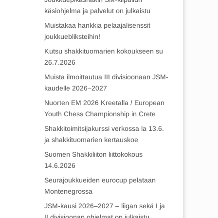
käsiohjelma ja palvelut on julkaistu
Muistakaa hankkia pelaajalisenssit
joukkuebliksteihin!
Kutsu shakkituomarien kokoukseen su
26.7.2026
Muista ilmoittautua III divisioonaan JSM-
kaudelle 2026–2027
Nuorten EM 2026 Kreetalla / European
Youth Chess Championship in Crete
Shakkitoimitsijakurssi verkossa la 13.6.
ja shakkituomarien kertauskoe
Suomen Shakkiliiton liittokokous
14.6.2026
Seurajoukkueiden eurocup pelataan
Montenegrossa
JSM-kausi 2026–2027 – liigan sekä I ja
II divisioonan ohjelmat on julkaistu