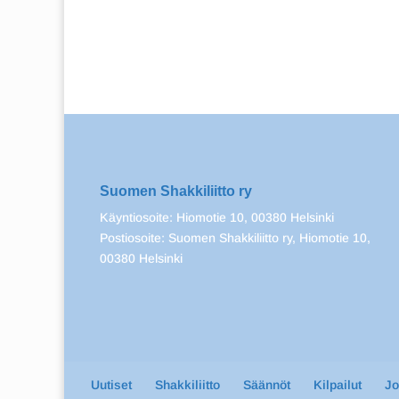
Suomen Shakkiliitto ry
Käyntiosoite: Hiomotie 10, 00380 Helsinki
Postiosoite: Suomen Shakkiliitto ry, Hiomotie 10,
00380 Helsinki
Uutiset
Shakkiliitto
Säännöt
Kilpailut
J