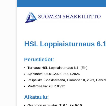
HSL Loppiaisturnaus 6.1.
Perustiedot:
Turnaus: HSL Loppiaisturnaus 6.1. (Elo)
Ajankohta: 06.01.2026-06.01.2026
Pelipaikka: Shakkiareena, Hiomotie 10, 2.krs, Helsin
Miettimisaika: 20'+10"/1z
Aikataulu:
Osanoton varmistus: Ti 6.1. klo 9-10