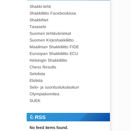
Shakki-lehti
Shakkiliitto Facebookissa
ShakkiNet
Tasaselo
Suomen tehtäväniekat
Suomen Kirjeshakkiliitto
Maailman Shakkiliitto FIDE
Euroopan Shakkiliitto ECU
Helsingin Shakkiliitto
Chess Results
Selolista
Elolista
Selo- ja suorituslukulaskuri
Olympiakomitea
SUEK
RSS
No feed items found.