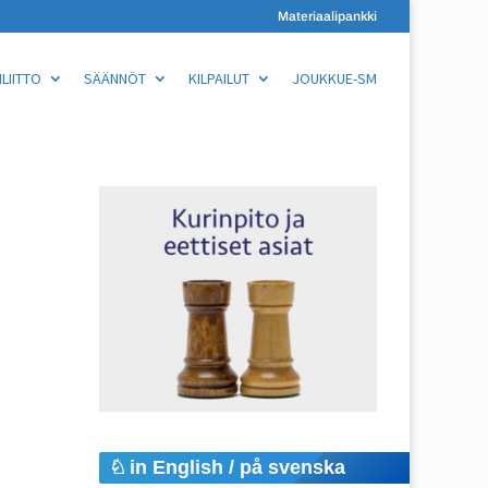
Materiaalipankki
LIITTO
SÄÄNNÖT
KILPAILUT
JOUKKUE-SM
in English / på svenska