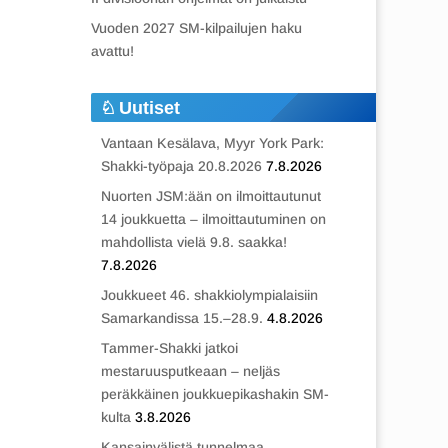
Vuoden 2027 SM-kilpailujen haku
avattu!
Uutiset
Vantaan Kesälava, Myyr York Park:
Shakki-työpaja 20.8.2026
7.8.2026
Nuorten JSM:ään on ilmoittautunut
14 joukkuetta – ilmoittautuminen on
mahdollista vielä 9.8. saakka!
7.8.2026
Joukkueet 46. shakkiolympialaisiin
Samarkandissa 15.–28.9.
4.8.2026
Tammer-Shakki jatkoi
mestaruusputkeaan – neljäs
peräkkäinen joukkuepikashakin SM-
kulta
3.8.2026
Kansainvälistä tunnelmaa