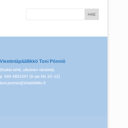
Viestintäpäällikkö Toni Pönniö
Shakki-lehti, ulkoinen viestintä.
p. 040 4851547 (ti–pe klo 10–12)
toni.ponnio@shakkiliitto.fi