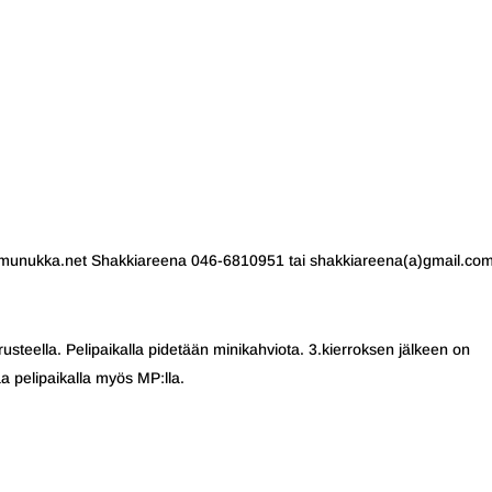
)munukka.net Shakkiareena 046-6810951 tai shakkiareena(a)gmail.co
steella. Pelipaikalla pidetään minikahviota. 3.kierroksen jälkeen on
 pelipaikalla myös MP:lla.