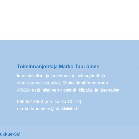
Toiminnanjohtaja Marko Tauriainen
kansainväliset ja järjestöasiat, sidosryhmät ja
yhteiskunnalliset asiat, Shakki-lehti (numeroon
4/2024 asti), sisäinen viestintä, kilpailu- ja jäsenasiat.
050 5813500 (ma–ke klo 10–12)
marko.tauriainen@shakkiliitto.fi
oukkue-SM