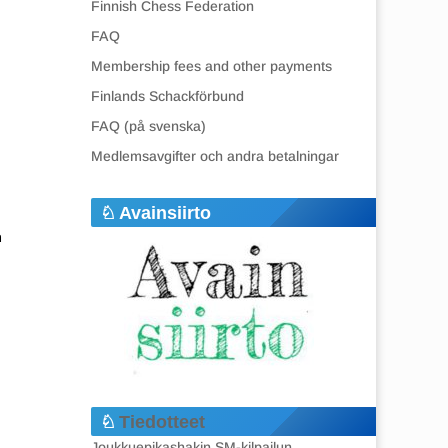
Finnish Chess Federation
FAQ
Membership fees and other payments
Finlands Schackförbund
FAQ (på svenska)
Medlemsavgifter och andra betalningar
Avainsiirto
m
Tiedotteet
Joukkuepikashakin SM-kilpailun