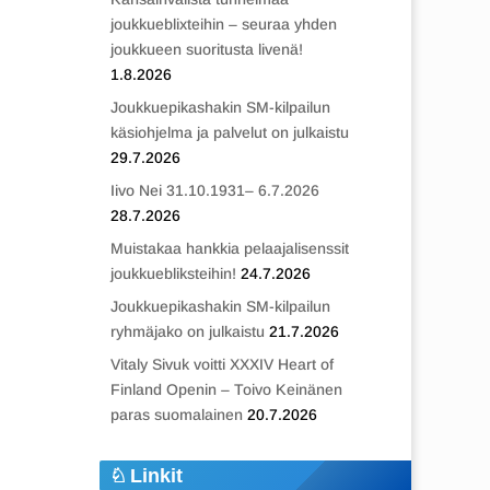
joukkueblixteihin – seuraa yhden
joukkueen suoritusta livenä!
1.8.2026
Joukkuepikashakin SM-kilpailun
käsiohjelma ja palvelut on julkaistu
29.7.2026
Iivo Nei 31.10.1931– 6.7.2026
28.7.2026
Muistakaa hankkia pelaajalisenssit
joukkuebliksteihin!
24.7.2026
Joukkuepikashakin SM-kilpailun
ryhmäjako on julkaistu
21.7.2026
Vitaly Sivuk voitti XXXIV Heart of
Finland Openin – Toivo Keinänen
paras suomalainen
20.7.2026
Linkit