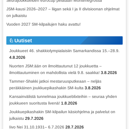
Seurajoukkueiden eurocup pelataan Montenegrossa
JSM-kausi 2026–2027 – liigan sekä I ja II divisioonan ohjelmat
on julkaistu
Vuoden 2027 SM-kilpailujen haku avattu!
Uutiset
Joukkueet 46. shakkiolympialaisiin Samarkandissa 15.–28.9.
4.8.2026
Nuorten JSM:ään on ilmoittautunut 12 joukkuetta –
ilmoittautuminen on mahdollista vielä 9.8. saakka!
3.8.2026
Tammer-Shakki jatkoi mestaruusputkeaan – neljäs
peräkkäinen joukkuepikashakin SM-kulta
3.8.2026
Kansainvälistä tunnelmaa joukkueblixteihin – seuraa yhden
joukkueen suoritusta livenä!
1.8.2026
Joukkuepikashakin SM-kilpailun käsiohjelma ja palvelut on
julkaistu
29.7.2026
Iivo Nei 31.10.1931– 6.7.2026
28.7.2026