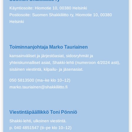
Käyntiosoite: Hiomotie 10, 00380 Helsinki
Postiosoite: Suomen Shakkiliitto ry, Hiomotie 10, 00380
Helsinki
Toiminnanjohtaja Marko Tauriainen
kansainväliset ja järjestöasiat, sidosryhmät ja
yhteiskunnalliset asiat, Shakki-lehti (numeroon 4/2024 asti),
sisäinen viestintä, kilpailu- ja jäsenasiat.
050 5813500 (ma–ke klo 10–12)
marko.tauriainen@shakkiliitto.fi
Viestintäpäällikkö Toni Pönniö
Shakki-lehti, ulkoinen viestintä.
p. 040 4851547 (ti–pe klo 10–12)