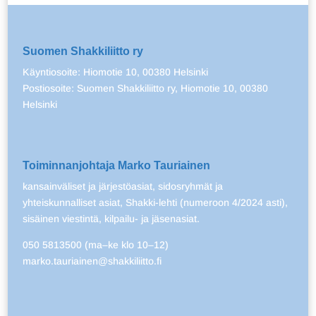
Suomen Shakkiliitto ry
Käyntiosoite: Hiomotie 10, 00380 Helsinki
Postiosoite: Suomen Shakkiliitto ry, Hiomotie 10, 00380
Helsinki
Toiminnanjohtaja Marko Tauriainen
kansainväliset ja järjestöasiat, sidosryhmät ja
yhteiskunnalliset asiat, Shakki-lehti (numeroon 4/2024 asti),
sisäinen viestintä, kilpailu- ja jäsenasiat.
050 5813500 (ma–ke klo 10–12)
marko.tauriainen@shakkiliitto.fi