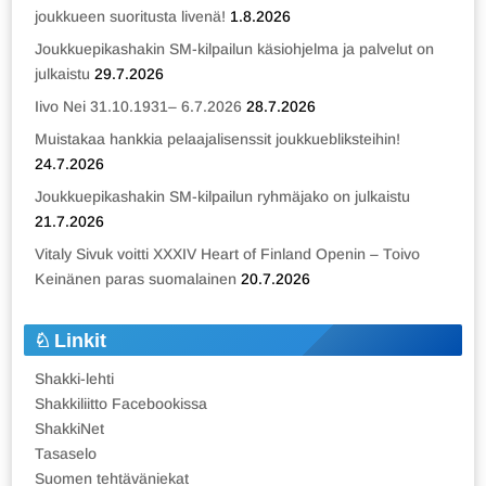
joukkueen suoritusta livenä!
1.8.2026
Joukkuepikashakin SM-kilpailun käsiohjelma ja palvelut on
julkaistu
29.7.2026
Iivo Nei 31.10.1931– 6.7.2026
28.7.2026
Muistakaa hankkia pelaajalisenssit joukkuebliksteihin!
24.7.2026
Joukkuepikashakin SM-kilpailun ryhmäjako on julkaistu
21.7.2026
Vitaly Sivuk voitti XXXIV Heart of Finland Openin – Toivo
Keinänen paras suomalainen
20.7.2026
Linkit
Shakki-lehti
Shakkiliitto Facebookissa
ShakkiNet
Tasaselo
Suomen tehtäväniekat