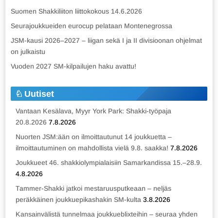
Suomen Shakkiliiton liittokokous 14.6.2026
Seurajoukkueiden eurocup pelataan Montenegrossa
JSM-kausi 2026–2027 – liigan sekä I ja II divisioonan ohjelmat
on julkaistu
Vuoden 2027 SM-kilpailujen haku avattu!
Uutiset
Vantaan Kesälava, Myyr York Park: Shakki-työpaja
20.8.2026
7.8.2026
Nuorten JSM:ään on ilmoittautunut 14 joukkuetta –
ilmoittautuminen on mahdollista vielä 9.8. saakka!
7.8.2026
Joukkueet 46. shakkiolympialaisiin Samarkandissa 15.–28.9.
4.8.2026
Tammer-Shakki jatkoi mestaruusputkeaan – neljäs
peräkkäinen joukkuepikashakin SM-kulta
3.8.2026
Kansainvälistä tunnelmaa joukkueblixteihin – seuraa yhden