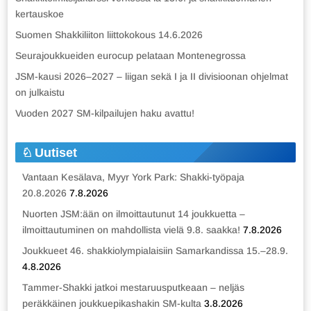
kertauskoe
Suomen Shakkiliiton liittokokous 14.6.2026
Seurajoukkueiden eurocup pelataan Montenegrossa
JSM-kausi 2026–2027 – liigan sekä I ja II divisioonan ohjelmat
on julkaistu
Vuoden 2027 SM-kilpailujen haku avattu!
Uutiset
Vantaan Kesälava, Myyr York Park: Shakki-työpaja
20.8.2026
7.8.2026
Nuorten JSM:ään on ilmoittautunut 14 joukkuetta –
ilmoittautuminen on mahdollista vielä 9.8. saakka!
7.8.2026
Joukkueet 46. shakkiolympialaisiin Samarkandissa 15.–28.9.
4.8.2026
Tammer-Shakki jatkoi mestaruusputkeaan – neljäs
peräkkäinen joukkuepikashakin SM-kulta
3.8.2026