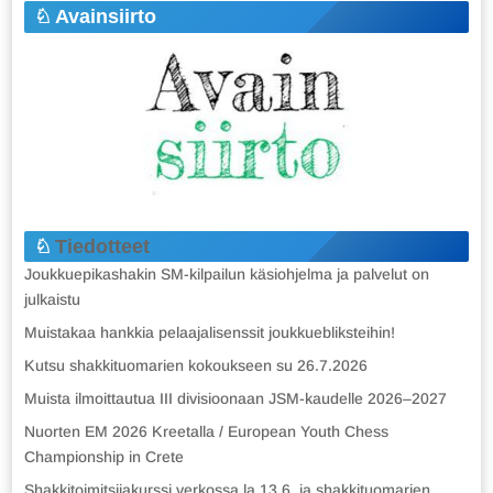
Avainsiirto
Tiedotteet
Joukkuepikashakin SM-kilpailun käsiohjelma ja palvelut on
julkaistu
Muistakaa hankkia pelaajalisenssit joukkuebliksteihin!
Kutsu shakkituomarien kokoukseen su 26.7.2026
Muista ilmoittautua III divisioonaan JSM-kaudelle 2026–2027
Nuorten EM 2026 Kreetalla / European Youth Chess
Championship in Crete
Shakkitoimitsijakurssi verkossa la 13.6. ja shakkituomarien