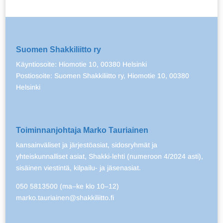
Suomen Shakkiliitto ry
Käyntiosoite: Hiomotie 10, 00380 Helsinki
Postiosoite: Suomen Shakkiliitto ry, Hiomotie 10, 00380
Helsinki
Toiminnanjohtaja Marko Tauriainen
kansainväliset ja järjestöasiat, sidosryhmät ja
yhteiskunnalliset asiat, Shakki-lehti (numeroon 4/2024 asti),
sisäinen viestintä, kilpailu- ja jäsenasiat.
050 5813500 (ma–ke klo 10–12)
marko.tauriainen@shakkiliitto.fi