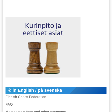
in English / på svenska
Finnish Chess Federation
FAQ
Membership fees and other payments