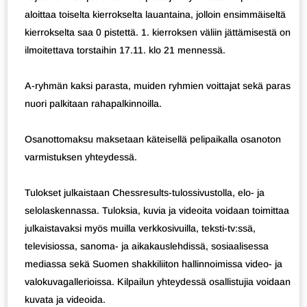
aloittaa toiselta kierrokselta lauantaina, jolloin ensimmäiseltä
kierrokselta saa 0 pistettä. 1. kierroksen väliin jättämisestä on
ilmoitettava torstaihin 17.11. klo 21 mennessä.
A-ryhmän kaksi parasta, muiden ryhmien voittajat sekä paras
nuori palkitaan rahapalkinnoilla.
Osanottomaksu maksetaan käteisellä pelipaikalla osanoton
varmistuksen yhteydessä.
Tulokset julkaistaan Chessresults-tulossivustolla, elo- ja
selolaskennassa. Tuloksia, kuvia ja videoita voidaan toimittaa
julkaistavaksi myös muilla verkkosivuilla, teksti-tv:ssä,
televisiossa, sanoma- ja aikakauslehdissä, sosiaalisessa
mediassa sekä Suomen shakkiliiton hallinnoimissa video- ja
valokuvagallerioissa. Kilpailun yhteydessä osallistujia voidaan
kuvata ja videoida.