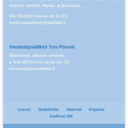
sisäinen viestintä, kilpailu- ja jäsenasiat.
050 5813500 (ma–ke klo 10–12)
marko.tauriainen@shakkiliitto.fi
Viestintäpäällikkö Toni Pönniö
Shakki-lehti, ulkoinen viestintä.
p. 040 4851547 (ti–pe klo 10–12)
toni.ponnio@shakkiliitto.fi
Uutiset
Shakkiliitto
Säännöt
Kilpailut
Joukkue-SM