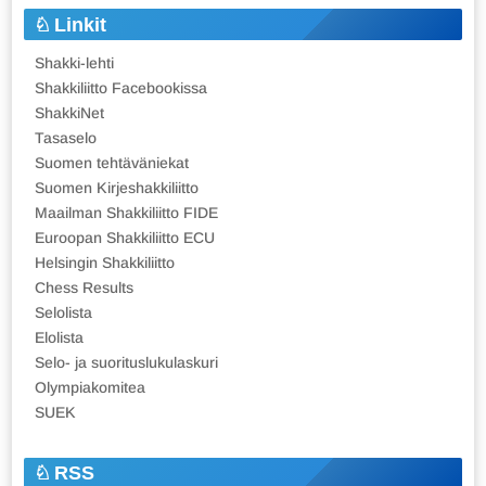
Linkit
Shakki-lehti
Shakkiliitto Facebookissa
ShakkiNet
Tasaselo
Suomen tehtäväniekat
Suomen Kirjeshakkiliitto
Maailman Shakkiliitto FIDE
Euroopan Shakkiliitto ECU
Helsingin Shakkiliitto
Chess Results
Selolista
Elolista
Selo- ja suorituslukulaskuri
Olympiakomitea
SUEK
RSS