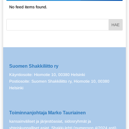
No feed items found.
Suomen Shakkiliitto ry
Käyntiosoite: Hiomotie 10, 00380 Helsinki
Postiosoite: Suomen Shakkiliitto ry, Hiomotie 10, 00380
Helsinki
Toiminnanjohtaja Marko Tauriainen
kansainväliset ja järjestöasiat, sidosryhmät ja
yhteiskunnalliset asiat, Shakki-lehti (numeroon 4/2024 asti),