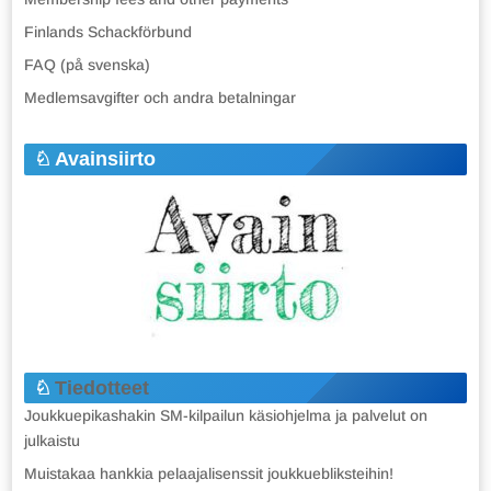
Finlands Schackförbund
FAQ (på svenska)
Medlemsavgifter och andra betalningar
Avainsiirto
Tiedotteet
Joukkuepikashakin SM-kilpailun käsiohjelma ja palvelut on
julkaistu
Muistakaa hankkia pelaajalisenssit joukkuebliksteihin!