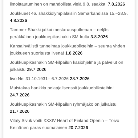
ilmoittautuminen on mahdollista vielä 9.8. saakka!
7.8.2026
Joukkueet 46. shakkiolympialaisiin Samarkandissa 15.–28.9.
4.8.2026
Tammer-Shakki jatkoi mestaruusputkeaan – neljäs
peräkkäinen joukkuepikashakin SM-kulta
3.8.2026
Kansainvälistä tunnelmaa joukkueblixteihin – seuraa yhden
joukkueen suoritusta livenä!
1.8.2026
Joukkuepikashakin SM-kilpailun käsiohjelma ja palvelut on
julkaistu
29.7.2026
Iivo Nei 31.10.1931– 6.7.2026
28.7.2026
Muistakaa hankkia pelaajalisenssit joukkuebliksteihin!
24.7.2026
Joukkuepikashakin SM-kilpailun ryhmäjako on julkaistu
21.7.2026
Vitaly Sivuk voitti XXXIV Heart of Finland Openin – Toivo
Keinänen paras suomalainen
20.7.2026