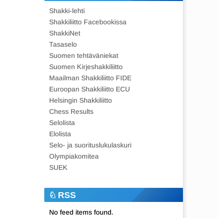
Shakki-lehti
Shakkiliitto Facebookissa
ShakkiNet
Tasaselo
Suomen tehtäväniekat
Suomen Kirjeshakkiliitto
Maailman Shakkiliitto FIDE
Euroopan Shakkiliitto ECU
Helsingin Shakkiliitto
Chess Results
Selolista
Elolista
Selo- ja suorituslukulaskuri
Olympiakomitea
SUEK
RSS
No feed items found.