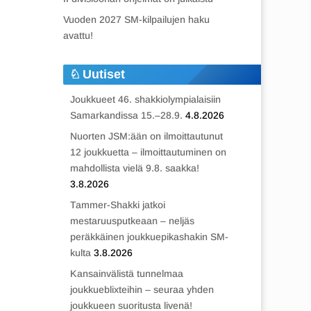
Vuoden 2027 SM-kilpailujen haku
avattu!
Uutiset
Joukkueet 46. shakkiolympialaisiin
Samarkandissa 15.–28.9.
4.8.2026
Nuorten JSM:ään on ilmoittautunut
12 joukkuetta – ilmoittautuminen on
mahdollista vielä 9.8. saakka!
3.8.2026
Tammer-Shakki jatkoi
mestaruusputkeaan – neljäs
peräkkäinen joukkuepikashakin SM-
kulta
3.8.2026
Kansainvälistä tunnelmaa
joukkueblixteihin – seuraa yhden
joukkueen suoritusta livenä!