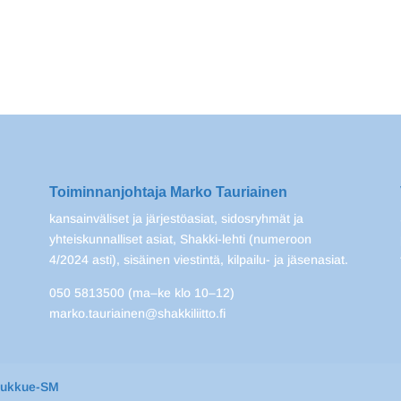
Toiminnanjohtaja Marko Tauriainen
kansainväliset ja järjestöasiat, sidosryhmät ja
yhteiskunnalliset asiat, Shakki-lehti (numeroon
4/2024 asti), sisäinen viestintä, kilpailu- ja jäsenasiat.
050 5813500 (ma–ke klo 10–12)
marko.tauriainen@shakkiliitto.fi
oukkue-SM