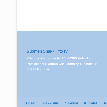
Suomen Shakkiliitto ry
Käyntiosoite: Hiomotie 10, 00380 Helsinki
Postiosoite: Suomen Shakkiliitto ry, Hiomotie 10,
00380 Helsinki
Uutiset
Shakkiliitto
Säännöt
Kilpailut
J