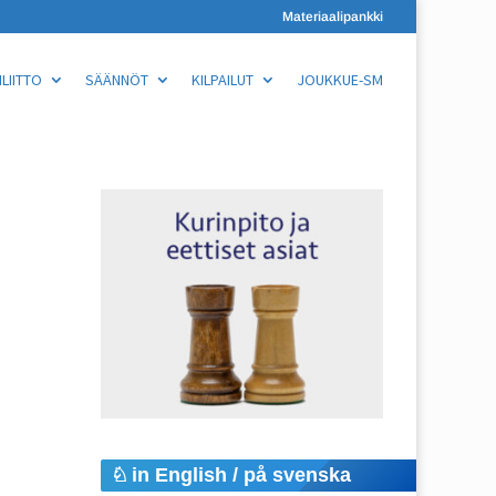
Materiaalipankki
LIITTO
SÄÄNNÖT
KILPAILUT
JOUKKUE-SM
in English / på svenska