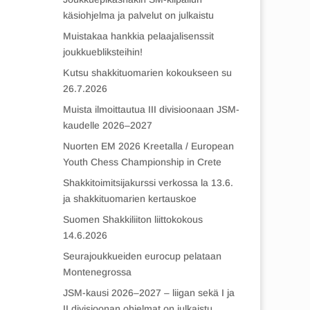
käsiohjelma ja palvelut on julkaistu
Muistakaa hankkia pelaajalisenssit
joukkuebliksteihin!
Kutsu shakkituomarien kokoukseen su
26.7.2026
Muista ilmoittautua III divisioonaan JSM-
kaudelle 2026–2027
Nuorten EM 2026 Kreetalla / European
Youth Chess Championship in Crete
Shakkitoimitsijakurssi verkossa la 13.6.
ja shakkituomarien kertauskoe
Suomen Shakkiliiton liittokokous
14.6.2026
Seurajoukkueiden eurocup pelataan
Montenegrossa
JSM-kausi 2026–2027 – liigan sekä I ja
II divisioonan ohjelmat on julkaistu