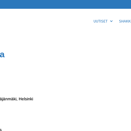
UUTISET
SHAKKI
la
täjänmäki, Helsinki
ä