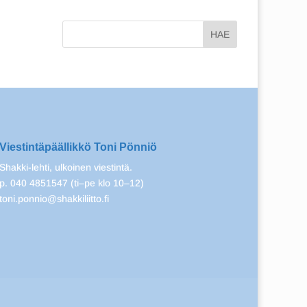
Viestintäpäällikkö Toni Pönniö
Shakki-lehti, ulkoinen viestintä.
p. 040 4851547 (ti–pe klo 10–12)
toni.ponnio@shakkiliitto.fi