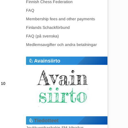
Finnish Chess Federation
FAQ
Membership fees and other payments
Finlands Schackförbund
FAQ (på svenska)
Medlemsavgifter och andra betalningar
Avainsiirto
a 10
Tiedotteet
Joukkuepikashakin SM-kilpailun