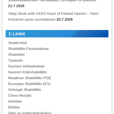
Joukkuepikashakin SM-kilpailun ryhmäjako on julkaistu
21.7.2026
Vitaly Sivuk voitti XXXIV Heart of Finland Openin – Toivo
Keinänen paras suomalainen
20.7.2026
Linkit
Shakki-lehti
Shakkiliitto Facebookissa
ShakkiNet
Tasaselo
Suomen tehtäväniekat
Suomen Kirjeshakkiliitto
Maailman Shakkiliitto FIDE
Euroopan Shakkiliitto ECU
Helsingin Shakkiliitto
Chess Results
Selolista
Elolista
Selo- ja suorituslukulaskuri