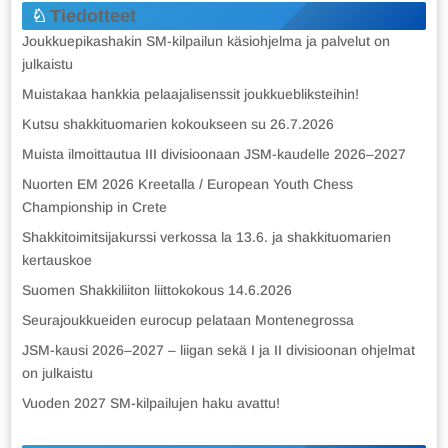
Tiedotteet
Joukkuepikashakin SM-kilpailun käsiohjelma ja palvelut on
julkaistu
Muistakaa hankkia pelaajalisenssit joukkuebliksteihin!
Kutsu shakkituomarien kokoukseen su 26.7.2026
Muista ilmoittautua III divisioonaan JSM-kaudelle 2026–2027
Nuorten EM 2026 Kreetalla / European Youth Chess
Championship in Crete
Shakkitoimitsijakurssi verkossa la 13.6. ja shakkituomarien
kertauskoe
Suomen Shakkiliiton liittokokous 14.6.2026
Seurajoukkueiden eurocup pelataan Montenegrossa
JSM-kausi 2026–2027 – liigan sekä I ja II divisioonan ohjelmat
on julkaistu
Vuoden 2027 SM-kilpailujen haku avattu!