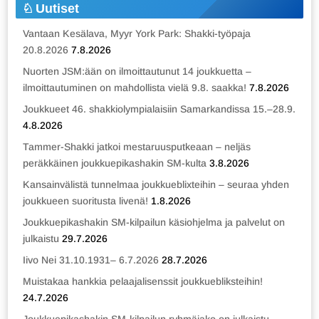
Uutiset
Vantaan Kesälava, Myyr York Park: Shakki-työpaja
20.8.2026
7.8.2026
Nuorten JSM:ään on ilmoittautunut 14 joukkuetta –
ilmoittautuminen on mahdollista vielä 9.8. saakka!
7.8.2026
Joukkueet 46. shakkiolympialaisiin Samarkandissa 15.–28.9.
4.8.2026
Tammer-Shakki jatkoi mestaruusputkeaan – neljäs
peräkkäinen joukkuepikashakin SM-kulta
3.8.2026
Kansainvälistä tunnelmaa joukkueblixteihin – seuraa yhden
joukkueen suoritusta livenä!
1.8.2026
Joukkuepikashakin SM-kilpailun käsiohjelma ja palvelut on
julkaistu
29.7.2026
Iivo Nei 31.10.1931– 6.7.2026
28.7.2026
Muistakaa hankkia pelaajalisenssit joukkuebliksteihin!
24.7.2026