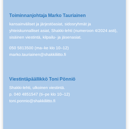
Toiminnanjohtaja Marko Tauriainen
kansainväliset ja järjestöasiat, sidosryhmät ja
yhteiskunnalliset asiat, Shakki-lehti (numeroon 4/2024 asti),
sisäinen viestintä, kilpailu- ja jäsenasiat.
050 5813500 (ma–ke klo 10–12)
marko.tauriainen@shakkiliitto.fi
Viestintäpäällikkö Toni Pönniö
Shakki-lehti, ulkoinen viestintä.
p. 040 4851547 (ti–pe klo 10–12)
toni.ponnio@shakkiliitto.fi