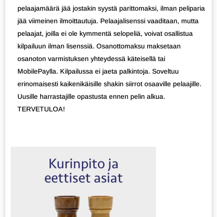
pelaajamäärä jää jostakin syystä parittomaksi, ilman peliparia
jää viimeinen ilmoittautuja. Pelaajalisenssi vaaditaan, mutta
pelaajat, joilla ei ole kymmentä selopeliä, voivat osallistua
kilpailuun ilman lisenssiä. Osanottomaksu maksetaan
osanoton varmistuksen yhteydessä käteisellä tai
MobilePaylla. Kilpailussa ei jaeta palkintoja. Soveltuu
erinomaisesti kaikenikäisille shakin siirrot osaaville pelaajille.
Uusille harrastajille opastusta ennen pelin alkua.
TERVETULOA!