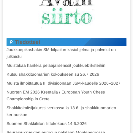
Tiedotteet
Joukkuepikashakin SM-kilpailun käsiohjelma ja palvelut on
julkaistu
Muistakaa hankkia pelaajalisenssit joukkuebliksteihin!
Kutsu shakkituomarien kokoukseen su 26.7.2026
Muista ilmoittautua III divisioonaan JSM-kaudelle 2026–2027
Nuorten EM 2026 Kreetalla / European Youth Chess
Championship in Crete
Shakkitoimitsijakurssi verkossa la 13.6. ja shakkituomarien
kertauskoe
Suomen Shakkiliiton liittokokous 14.6.2026
Seurajoukkueiden eurocup pelataan Montenegrossa