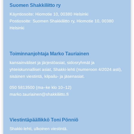
Suomen Shakkiliitto ry
Käyntiosoite: Hiomotie 10, 00380 Helsinki
Postiosoite: Suomen Shakkiliitto ry, Hiomotie 10, 00380
Helsinki
Toiminnanjohtaja Marko Tauriainen
kansainväliset ja järjestöasiat, sidosryhmät ja
yhteiskunnalliset asiat, Shakki-lehti (numeroon 4/2024 asti),
sisäinen viestintä, kilpailu- ja jäsenasiat.
050 5813500 (ma–ke klo 10–12)
marko.tauriainen@shakkiliitto.fi
Viestintäpäällikkö Toni Pönniö
Shakki-lehti, ulkoinen viestintä.