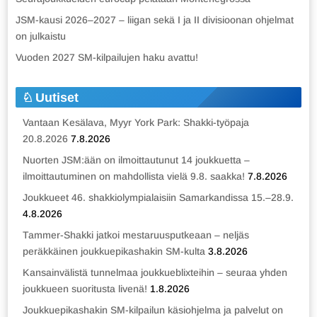
JSM-kausi 2026–2027 – liigan sekä I ja II divisioonan ohjelmat
on julkaistu
Vuoden 2027 SM-kilpailujen haku avattu!
Uutiset
Vantaan Kesälava, Myyr York Park: Shakki-työpaja
20.8.2026
7.8.2026
Nuorten JSM:ään on ilmoittautunut 14 joukkuetta –
ilmoittautuminen on mahdollista vielä 9.8. saakka!
7.8.2026
Joukkueet 46. shakkiolympialaisiin Samarkandissa 15.–28.9.
4.8.2026
Tammer-Shakki jatkoi mestaruusputkeaan – neljäs
peräkkäinen joukkuepikashakin SM-kulta
3.8.2026
Kansainvälistä tunnelmaa joukkueblixteihin – seuraa yhden
joukkueen suoritusta livenä!
1.8.2026
Joukkuepikashakin SM-kilpailun käsiohjelma ja palvelut on