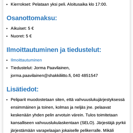
Kierrokset: Pelataan yksi peli. Aloitusaika klo 17:00.
Osanottomaksu:
Aikuiset: 5 €
Nuoret: 5 €
Ilmoittautuminen ja tiedustelut:
Ilmoittautuminen
Tiedustelut: Jorma Paavilainen,
jorma.paavilainen@shakkiliitto.fi, 040 4851547
Lisätiedot:
Peliparit muodostetaan siten, että vahvuuslukujärjestyksessä
ensimmäinen ja toinen, kolmas ja neljäs jne. pelaavat
keskenään yhden pelin arvotuin värein. Tulos toimitetaan
kansalliseen vahvuuslukulaskentaan (SELO). Järjestäjä pyrkii
järjestämään varapelaajan jokaiselle pelikerralle. Mikäli