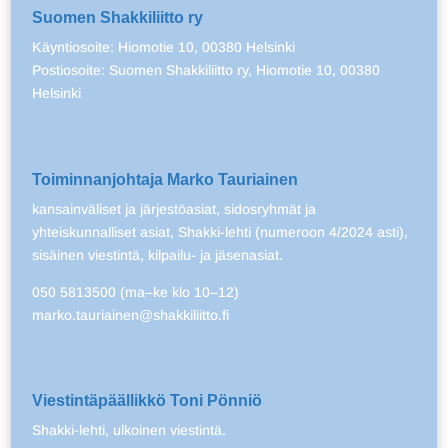
Suomen Shakkiliitto ry
Käyntiosoite: Hiomotie 10, 00380 Helsinki
Postiosoite: Suomen Shakkiliitto ry, Hiomotie 10, 00380
Helsinki
Toiminnanjohtaja Marko Tauriainen
kansainväliset ja järjestöasiat, sidosryhmät ja
yhteiskunnalliset asiat, Shakki-lehti (numeroon 4/2024 asti),
sisäinen viestintä, kilpailu- ja jäsenasiat.
050 5813500 (ma–ke klo 10–12)
marko.tauriainen@shakkiliitto.fi
Viestintäpäällikkö Toni Pönniö
Shakki-lehti, ulkoinen viestintä.