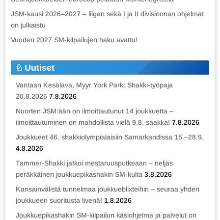
JSM-kausi 2026–2027 – liigan sekä I ja II divisioonan ohjelmat
on julkaistu
Vuoden 2027 SM-kilpailujen haku avattu!
Uutiset
Vantaan Kesälava, Myyr York Park: Shakki-työpaja
20.8.2026
7.8.2026
Nuorten JSM:ään on ilmoittautunut 14 joukkuetta –
ilmoittautuminen on mahdollista vielä 9.8. saakka!
7.8.2026
Joukkueet 46. shakkiolympialaisiin Samarkandissa 15.–28.9.
4.8.2026
Tammer-Shakki jatkoi mestaruusputkeaan – neljäs
peräkkäinen joukkuepikashakin SM-kulta
3.8.2026
Kansainvälistä tunnelmaa joukkueblixteihin – seuraa yhden
joukkueen suoritusta livenä!
1.8.2026
Joukkuepikashakin SM-kilpailun käsiohjelma ja palvelut on