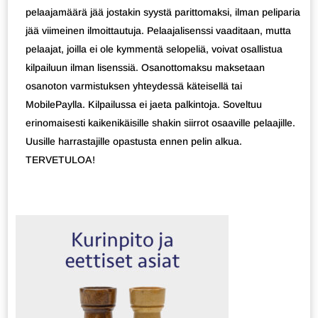
pelaajamäärä jää jostakin syystä parittomaksi, ilman peliparia
jää viimeinen ilmoittautuja. Pelaajalisenssi vaaditaan, mutta
pelaajat, joilla ei ole kymmentä selopeliä, voivat osallistua
kilpailuun ilman lisenssiä. Osanottomaksu maksetaan
osanoton varmistuksen yhteydessä käteisellä tai
MobilePaylla. Kilpailussa ei jaeta palkintoja. Soveltuu
erinomaisesti kaikenikäisille shakin siirrot osaaville pelaajille.
Uusille harrastajille opastusta ennen pelin alkua.
TERVETULOA!