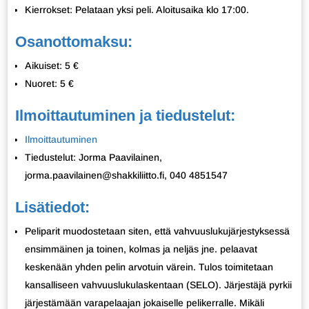
Kierrokset: Pelataan yksi peli. Aloitusaika klo 17:00.
Osanottomaksu:
Aikuiset: 5 €
Nuoret: 5 €
Ilmoittautuminen ja tiedustelut:
Ilmoittautuminen
Tiedustelut: Jorma Paavilainen,
jorma.paavilainen@shakkiliitto.fi, 040 4851547
Lisätiedot:
Peliparit muodostetaan siten, että vahvuuslukujärjestyksessä
ensimmäinen ja toinen, kolmas ja neljäs jne. pelaavat
keskenään yhden pelin arvotuin värein. Tulos toimitetaan
kansalliseen vahvuuslukulaskentaan (SELO). Järjestäjä pyrkii
järjestämään varapelaajan jokaiselle pelikerralle. Mikäli