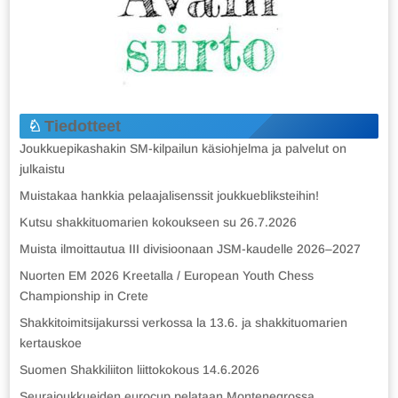
Tiedotteet
Joukkuepikashakin SM-kilpailun käsiohjelma ja palvelut on
julkaistu
Muistakaa hankkia pelaajalisenssit joukkuebliksteihin!
Kutsu shakkituomarien kokoukseen su 26.7.2026
Muista ilmoittautua III divisioonaan JSM-kaudelle 2026–2027
Nuorten EM 2026 Kreetalla / European Youth Chess
Championship in Crete
Shakkitoimitsijakurssi verkossa la 13.6. ja shakkituomarien
kertauskoe
Suomen Shakkiliiton liittokokous 14.6.2026
Seurajoukkueiden eurocup pelataan Montenegrossa