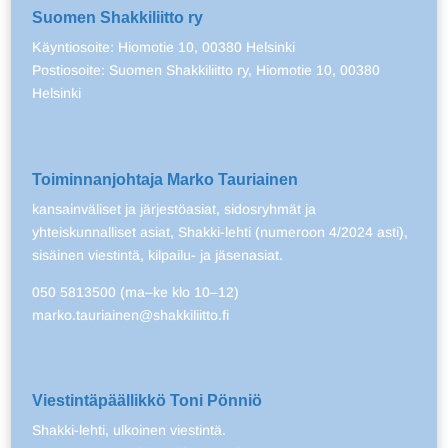
Suomen Shakkiliitto ry
Käyntiosoite: Hiomotie 10, 00380 Helsinki
Postiosoite: Suomen Shakkiliitto ry, Hiomotie 10, 00380
Helsinki
Toiminnanjohtaja Marko Tauriainen
kansainväliset ja järjestöasiat, sidosryhmät ja
yhteiskunnalliset asiat, Shakki-lehti (numeroon 4/2024 asti),
sisäinen viestintä, kilpailu- ja jäsenasiat.
050 5813500 (ma–ke klo 10–12)
marko.tauriainen@shakkiliitto.fi
Viestintäpäällikkö Toni Pönniö
Shakki-lehti, ulkoinen viestintä.