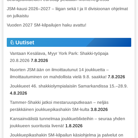
JSM-kausi 2026–2027 – liigan sekä I ja II divisioonan ohjelmat
on julkaistu
Vuoden 2027 SM-kilpailujen haku avattu!
Uutiset
Vantaan Kesälava, Myyr York Park: Shakki-työpaja
20.8.2026
7.8.2026
Nuorten JSM:ään on ilmoittautunut 14 joukkuetta –
ilmoittautuminen on mahdollista vielä 9.8. saakka!
7.8.2026
Joukkueet 46. shakkiolympialaisiin Samarkandissa 15.–28.9.
4.8.2026
Tammer-Shakki jatkoi mestaruusputkeaan – neljäs
peräkkäinen joukkuepikashakin SM-kulta
3.8.2026
Kansainvälistä tunnelmaa joukkueblixteihin – seuraa yhden
joukkueen suoritusta livenä!
1.8.2026
Joukkuepikashakin SM-kilpailun käsiohjelma ja palvelut on