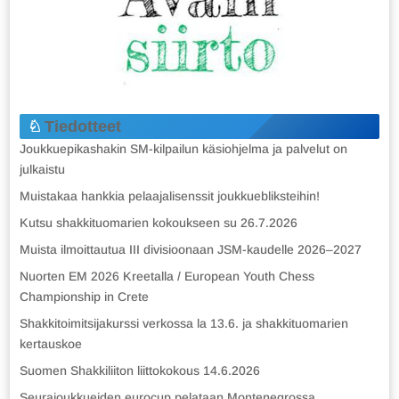
Tiedotteet
Joukkuepikashakin SM-kilpailun käsiohjelma ja palvelut on
julkaistu
Muistakaa hankkia pelaajalisenssit joukkuebliksteihin!
Kutsu shakkituomarien kokoukseen su 26.7.2026
Muista ilmoittautua III divisioonaan JSM-kaudelle 2026–2027
Nuorten EM 2026 Kreetalla / European Youth Chess
Championship in Crete
Shakkitoimitsijakurssi verkossa la 13.6. ja shakkituomarien
kertauskoe
Suomen Shakkiliiton liittokokous 14.6.2026
Seurajoukkueiden eurocup pelataan Montenegrossa