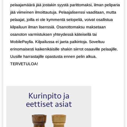
pelaajamäärä jää jostakin syystä parittomaksi, ilman peliparia
jää viimeinen ilmoittautuja. Pelaajalisenssi vaaditaan, mutta
pelaajat, joilla ei ole kymmentä selopeliä, voivat osallistua
kilpailuun ilman lisenssiä. Osanottomaksu maksetaan
osanoton varmistuksen yhteydessä käteisellä tai
MobilePaylla. Kilpailussa ei jaeta palkintoja. Soveltuu
erinomaisesti kaikenikäisille shakin siirrot osaaville pelaajille.
Uusille harrastajille opastusta ennen pelin alkua.
TERVETULOA!