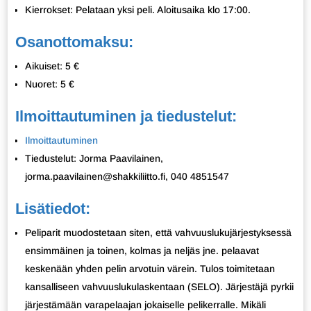
Kierrokset: Pelataan yksi peli. Aloitusaika klo 17:00.
Osanottomaksu:
Aikuiset: 5 €
Nuoret: 5 €
Ilmoittautuminen ja tiedustelut:
Ilmoittautuminen
Tiedustelut: Jorma Paavilainen,
jorma.paavilainen@shakkiliitto.fi, 040 4851547
Lisätiedot:
Peliparit muodostetaan siten, että vahvuuslukujärjestyksessä
ensimmäinen ja toinen, kolmas ja neljäs jne. pelaavat
keskenään yhden pelin arvotuin värein. Tulos toimitetaan
kansalliseen vahvuuslukulaskentaan (SELO). Järjestäjä pyrkii
järjestämään varapelaajan jokaiselle pelikerralle. Mikäli