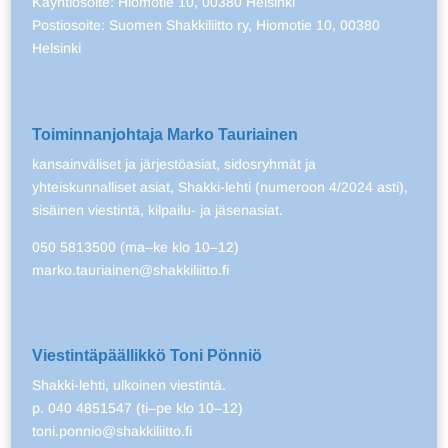
Käyntiosoite: Hiomotie 10, 00380 Helsinki
Postiosoite: Suomen Shakkiliitto ry, Hiomotie 10, 00380
Helsinki
Toiminnanjohtaja Marko Tauriainen
kansainväliset ja järjestöasiat, sidosryhmät ja
yhteiskunnalliset asiat, Shakki-lehti (numeroon 4/2024 asti),
sisäinen viestintä, kilpailu- ja jäsenasiat.
050 5813500 (ma–ke klo 10–12)
marko.tauriainen@shakkiliitto.fi
Viestintäpäällikkö Toni Pönniö
Shakki-lehti, ulkoinen viestintä.
p. 040 4851547 (ti–pe klo 10–12)
toni.ponnio@shakkiliitto.fi