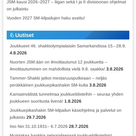
JSM-kausi 2026–2027 – liigan sekä I ja II divisioonan ohjelmat
on julkaistu
Vuoden 2027 SM-kilpailujen haku avattu!
Uutiset
Joukkueet 46. shakkiolympialaisiin Samarkandissa 15.–28.9.
4.8.2026
Nuorten JSM:ään on ilmoittautunut 12 joukkuetta –
ilmoittautuminen on mahdollista vielä 9.8. saakka!
3.8.2026
Tammer-Shakki jatkoi mestaruusputkeaan – neljäs
peräkkäinen joukkuepikashakin SM-kulta
3.8.2026
Kansainvälistä tunnelmaa joukkueblixteihin – seuraa yhden
joukkueen suoritusta livenä!
1.8.2026
Joukkuepikashakin SM-kilpailun käsiohjelma ja palvelut on
julkaistu
29.7.2026
Iivo Nei 31.10.1931– 6.7.2026
28.7.2026
Muistakaa hankkia pelaajalisenssit joukkuebliksteihin!