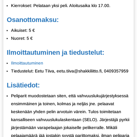
Kierrokset: Pelataan yksi peli. Aloitusaika klo 17.00.
Osanottomaksu:
Aikuiset: 5 €
Nuoret: 5 €
Ilmoittautuminen ja tiedustelut:
Ilmoittautuminen
Tiedustelut: Eetu Tiiva, eetu.tiiva@shakkiliitto.fi, 0409357959
Lisätiedot:
Peliparit muodostetaan siten, että vahvuuslukujärjestyksessä
ensimmäinen ja toinen, kolmas ja neljäs jne. pelaavat
keskenään yhden pelin arvotuin värein. Tulos toimitetaan
kansalliseen vahvuuslukulaskentaan (SELO). Järjestäjä pyrkii
järjestämään varapelaajan jokaiselle pelikerralle. Mikäli
pelaajamäärä jää jostakin syystä parittomaksi, ilman peliparia