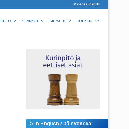
Materiaalipankki
LIITTO
SÄÄNNÖT
KILPAILUT
JOUKKUE-SM
in English / på svenska