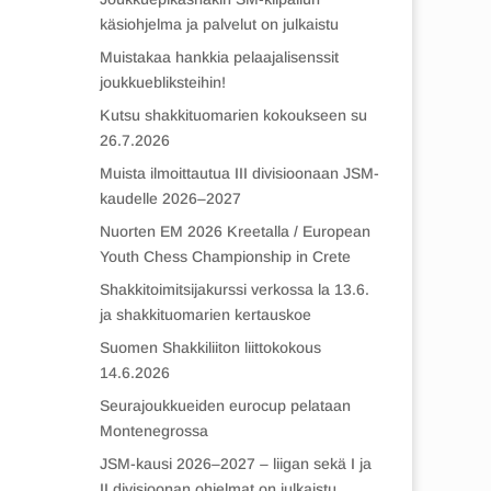
käsiohjelma ja palvelut on julkaistu
Muistakaa hankkia pelaajalisenssit
joukkuebliksteihin!
Kutsu shakkituomarien kokoukseen su
26.7.2026
Muista ilmoittautua III divisioonaan JSM-
kaudelle 2026–2027
Nuorten EM 2026 Kreetalla / European
Youth Chess Championship in Crete
Shakkitoimitsijakurssi verkossa la 13.6.
ja shakkituomarien kertauskoe
Suomen Shakkiliiton liittokokous
14.6.2026
Seurajoukkueiden eurocup pelataan
Montenegrossa
JSM-kausi 2026–2027 – liigan sekä I ja
II divisioonan ohjelmat on julkaistu