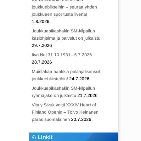
joukkueblixteihin – seuraa yhden
joukkueen suoritusta livenä!
1.8.2026
Joukkuepikashakin SM-kilpailun
käsiohjelma ja palvelut on julkaistu
29.7.2026
Iivo Nei 31.10.1931– 6.7.2026
28.7.2026
Muistakaa hankkia pelaajalisenssit
joukkuebliksteihin!
24.7.2026
Joukkuepikashakin SM-kilpailun
ryhmäjako on julkaistu
21.7.2026
Vitaly Sivuk voitti XXXIV Heart of
Finland Openin – Toivo Keinänen
paras suomalainen
20.7.2026
Linkit