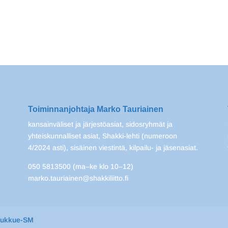
Toiminnanjohtaja Marko Tauriainen
kansainväliset ja järjestöasiat, sidosryhmät ja
yhteiskunnalliset asiat, Shakki-lehti (numeroon
4/2024 asti), sisäinen viestintä, kilpailu- ja jäsenasiat.
050 5813500 (ma–ke klo 10–12)
marko.tauriainen@shakkiliitto.fi
oukkue-SM