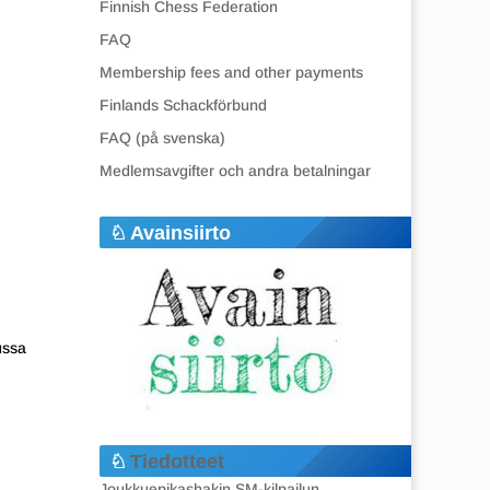
Finnish Chess Federation
FAQ
Membership fees and other payments
Finlands Schackförbund
FAQ (på svenska)
Medlemsavgifter och andra betalningar
Avainsiirto
ussa
Tiedotteet
Joukkuepikashakin SM-kilpailun