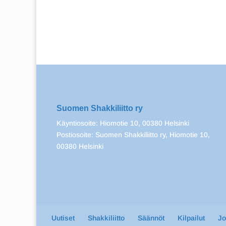
Suomen Shakkiliitto ry
Käyntiosoite: Hiomotie 10, 00380 Helsinki
Postiosoite: Suomen Shakkiliitto ry, Hiomotie 10,
00380 Helsinki
Uutiset
Shakkiliitto
Säännöt
Kilpailut
J