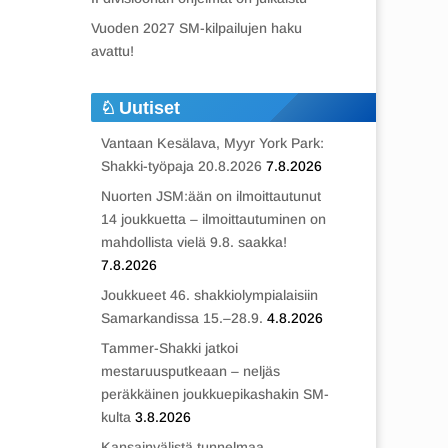
Vuoden 2027 SM-kilpailujen haku
avattu!
Uutiset
Vantaan Kesälava, Myyr York Park:
Shakki-työpaja 20.8.2026
7.8.2026
Nuorten JSM:ään on ilmoittautunut
14 joukkuetta – ilmoittautuminen on
mahdollista vielä 9.8. saakka!
7.8.2026
Joukkueet 46. shakkiolympialaisiin
Samarkandissa 15.–28.9.
4.8.2026
Tammer-Shakki jatkoi
mestaruusputkeaan – neljäs
peräkkäinen joukkuepikashakin SM-
kulta
3.8.2026
Kansainvälistä tunnelmaa