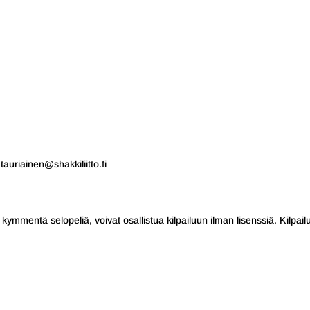
auriainen@shakkiliitto.fi
e kymmentä selopeliä, voivat osallistua kilpailuun ilman lisenssiä. Kilpail