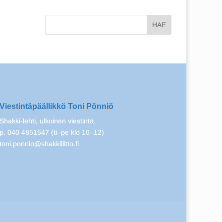
Viestintäpäällikkö Toni Pönniö
Shakki-lehti, ulkoinen viestintä.
p. 040 4851547 (ti–pe klo 10–12)
toni.ponnio@shakkiliitto.fi