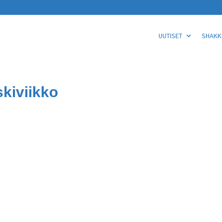
UUTISET
SHAKKI
skiviikko