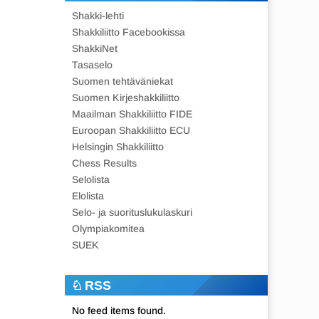
Shakki-lehti
Shakkiliitto Facebookissa
ShakkiNet
Tasaselo
Suomen tehtäväniekat
Suomen Kirjeshakkiliitto
Maailman Shakkiliitto FIDE
Euroopan Shakkiliitto ECU
Helsingin Shakkiliitto
Chess Results
Selolista
Elolista
Selo- ja suorituslukulaskuri
Olympiakomitea
SUEK
RSS
No feed items found.