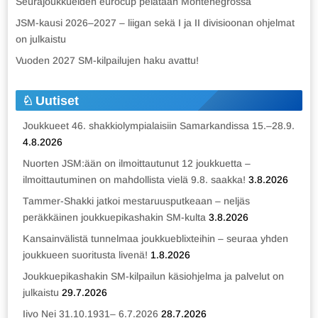
Seurajoukkueiden eurocup pelataan Montenegrossa
JSM-kausi 2026–2027 – liigan sekä I ja II divisioonan ohjelmat
on julkaistu
Vuoden 2027 SM-kilpailujen haku avattu!
Uutiset
Joukkueet 46. shakkiolympialaisiin Samarkandissa 15.–28.9.
4.8.2026
Nuorten JSM:ään on ilmoittautunut 12 joukkuetta –
ilmoittautuminen on mahdollista vielä 9.8. saakka!
3.8.2026
Tammer-Shakki jatkoi mestaruusputkeaan – neljäs
peräkkäinen joukkuepikashakin SM-kulta
3.8.2026
Kansainvälistä tunnelmaa joukkueblixteihin – seuraa yhden
joukkueen suoritusta livenä!
1.8.2026
Joukkuepikashakin SM-kilpailun käsiohjelma ja palvelut on
julkaistu
29.7.2026
Iivo Nei 31.10.1931– 6.7.2026
28.7.2026