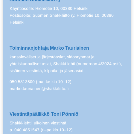
Käyntiosoite: Hiomotie 10, 00380 Helsinki
Postiosoite: Suomen Shakkiliitto ry, Hiomotie 10, 00380
Helsinki
Toiminnanjohtaja Marko Tauriainen
kansainväliset ja järjestöasiat, sidosryhmät ja
yhteiskunnalliset asiat, Shakki-lehti (numeroon 4/2024 asti),
sisäinen viestintä, kilpailu- ja jäsenasiat.
050 5813500 (ma–ke klo 10–12)
marko.tauriainen@shakkiliitto.fi
Viestintäpäällikkö Toni Pönniö
Shakki-lehti, ulkoinen viestintä.
p. 040 4851547 (ti–pe klo 10–12)