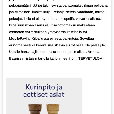
pelaajamäärä jää jostakin syystä parittomaksi, ilman peliparia
jää viimeinen ilmoittautuja. Pelaajalisenssi vaaditaan, mutta
pelaajat, joilla ei ole kymmentä selopeliä, voivat osallistua
kilpailuun ilman lisenssiä. Osanottomaksu maksetaan
osanoton varmistuksen yhteydessä käteisellä tai
MobilePaylla. Kilpailussa ei jaeta palkintoja. Soveltuu
erinomaisesti kaikenikäisille shakin siirrot osaaville pelaajille.
Uusille harrastajille opastusta ennen pelin alkua. Areena-
Baarissa tiistaisin tarjolla kahvia, teetä ym. TERVETULOA!