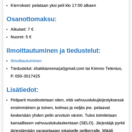
Kierrokset: pelataan yksi peli klo 17:00 alkaen
Osanottomaksu:
Aikuiset: 7 €
Nuoret: 5 €
Ilmoittautuminen ja tiedustelut:
Ilmoittautuminen
Tiedustelut: shakkiareena(at)gmail.com tai Kimmo Telenius,
P. 050-3017425
Lisätiedot:
Peliparit muodostetaan siten, että vahvuuslukujärjestyksessä
ensimmäinen ja toinen, kolmas ja neljäs jne. pelaavat
keskenään yhden pelin arvotuin värein. Tulos toimitetaan
kansalliseen vahvuuslukulaskentaan (SELO). Järjestäjä pyrkii
järjestämään varapelaajan jokaiselle pelikerralle. Mikäli