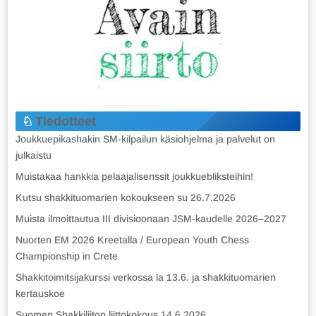
Tiedotteet
Joukkuepikashakin SM-kilpailun käsiohjelma ja palvelut on
julkaistu
Muistakaa hankkia pelaajalisenssit joukkuebliksteihin!
Kutsu shakkituomarien kokoukseen su 26.7.2026
Muista ilmoittautua III divisioonaan JSM-kaudelle 2026–2027
Nuorten EM 2026 Kreetalla / European Youth Chess
Championship in Crete
Shakkitoimitsijakurssi verkossa la 13.6. ja shakkituomarien
kertauskoe
Suomen Shakkiliiton liittokokous 14.6.2026