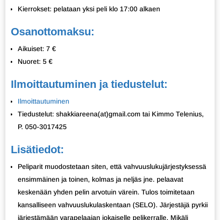
Kierrokset: pelataan yksi peli klo 17:00 alkaen
Osanottomaksu:
Aikuiset: 7 €
Nuoret: 5 €
Ilmoittautuminen ja tiedustelut:
Ilmoittautuminen
Tiedustelut: shakkiareena(at)gmail.com tai Kimmo Telenius,
P. 050-3017425
Lisätiedot:
Peliparit muodostetaan siten, että vahvuuslukujärjestyksessä
ensimmäinen ja toinen, kolmas ja neljäs jne. pelaavat
keskenään yhden pelin arvotuin värein. Tulos toimitetaan
kansalliseen vahvuuslukulaskentaan (SELO). Järjestäjä pyrkii
järjestämään varapelaajan jokaiselle pelikerralle. Mikäli