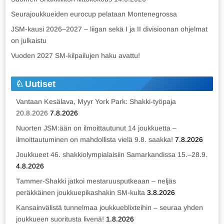
Seurajoukkueiden eurocup pelataan Montenegrossa
JSM-kausi 2026–2027 – liigan sekä I ja II divisioonan ohjelmat
on julkaistu
Vuoden 2027 SM-kilpailujen haku avattu!
Uutiset
Vantaan Kesälava, Myyr York Park: Shakki-työpaja
20.8.2026
7.8.2026
Nuorten JSM:ään on ilmoittautunut 14 joukkuetta –
ilmoittautuminen on mahdollista vielä 9.8. saakka!
7.8.2026
Joukkueet 46. shakkiolympialaisiin Samarkandissa 15.–28.9.
4.8.2026
Tammer-Shakki jatkoi mestaruusputkeaan – neljäs
peräkkäinen joukkuepikashakin SM-kulta
3.8.2026
Kansainvälistä tunnelmaa joukkueblixteihin – seuraa yhden
joukkueen suoritusta livenä!
1.8.2026