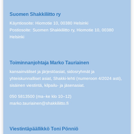
Suomen Shakkiliitto ry
Käyntiosoite: Hiomotie 10, 00380 Helsinki
Postiosoite: Suomen Shakkiliitto ry, Hiomotie 10, 00380
Helsinki
Toiminnanjohtaja Marko Tauriainen
kansainväliset ja järjestöasiat, sidosryhmät ja
yhteiskunnalliset asiat, Shakki-lehti (numeroon 4/2024 asti),
sisäinen viestintä, kilpailu- ja jäsenasiat.
050 5813500 (ma–ke klo 10–12)
marko.tauriainen@shakkiliitto.fi
Viestintäpäällikkö Toni Pönniö