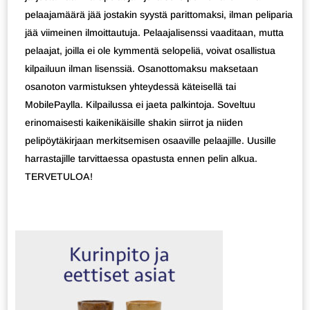
pelaajamäärä jää jostakin syystä parittomaksi, ilman peliparia
jää viimeinen ilmoittautuja. Pelaajalisenssi vaaditaan, mutta
pelaajat, joilla ei ole kymmentä selopeliä, voivat osallistua
kilpailuun ilman lisenssiä. Osanottomaksu maksetaan
osanoton varmistuksen yhteydessä käteisellä tai
MobilePaylla. Kilpailussa ei jaeta palkintoja. Soveltuu
erinomaisesti kaikenikäisille shakin siirrot ja niiden
pelipöytäkirjaan merkitsemisen osaaville pelaajille. Uusille
harrastajille tarvittaessa opastusta ennen pelin alkua.
TERVETULOA!