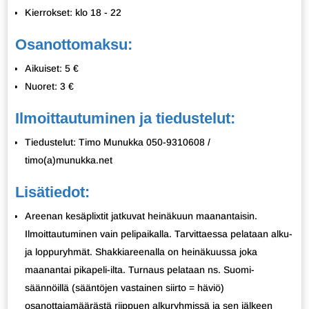
Kierrokset: klo 18 - 22
Osanottomaksu:
Aikuiset: 5 €
Nuoret: 3 €
Ilmoittautuminen ja tiedustelut:
Tiedustelut: Timo Munukka 050-9310608 /
timo(a)munukka.net
Lisätiedot:
Areenan kesäplixtit jatkuvat heinäkuun maanantaisin.
Ilmoittautuminen vain pelipaikalla. Tarvittaessa pelataan alku-
ja loppuryhmät. Shakkiareenalla on heinäkuussa joka
maanantai pikapeli-ilta. Turnaus pelataan ns. Suomi-
säännöillä (sääntöjen vastainen siirto = häviö)
osanottajamäärästä riippuen alkuryhmissä ja sen jälkeen