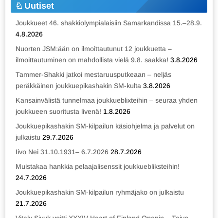
Uutiset
Joukkueet 46. shakkiolympialaisiin Samarkandissa 15.–28.9.
4.8.2026
Nuorten JSM:ään on ilmoittautunut 12 joukkuetta –
ilmoittautuminen on mahdollista vielä 9.8. saakka!
3.8.2026
Tammer-Shakki jatkoi mestaruusputkeaan – neljäs
peräkkäinen joukkuepikashakin SM-kulta
3.8.2026
Kansainvälistä tunnelmaa joukkueblixteihin – seuraa yhden
joukkueen suoritusta livenä!
1.8.2026
Joukkuepikashakin SM-kilpailun käsiohjelma ja palvelut on
julkaistu
29.7.2026
Iivo Nei 31.10.1931– 6.7.2026
28.7.2026
Muistakaa hankkia pelaajalisenssit joukkuebliksteihin!
24.7.2026
Joukkuepikashakin SM-kilpailun ryhmäjako on julkaistu
21.7.2026