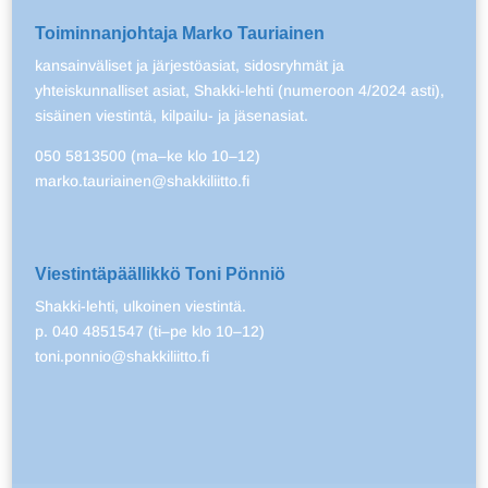
Toiminnanjohtaja Marko Tauriainen
kansainväliset ja järjestöasiat, sidosryhmät ja
yhteiskunnalliset asiat, Shakki-lehti (numeroon 4/2024 asti),
sisäinen viestintä, kilpailu- ja jäsenasiat.
050 5813500 (ma–ke klo 10–12)
marko.tauriainen@shakkiliitto.fi
Viestintäpäällikkö Toni Pönniö
Shakki-lehti, ulkoinen viestintä.
p. 040 4851547 (ti–pe klo 10–12)
toni.ponnio@shakkiliitto.fi