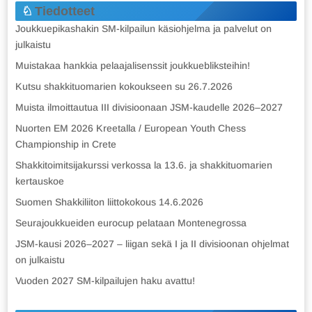
Tiedotteet
Joukkuepikashakin SM-kilpailun käsiohjelma ja palvelut on
julkaistu
Muistakaa hankkia pelaajalisenssit joukkuebliksteihin!
Kutsu shakkituomarien kokoukseen su 26.7.2026
Muista ilmoittautua III divisioonaan JSM-kaudelle 2026–2027
Nuorten EM 2026 Kreetalla / European Youth Chess
Championship in Crete
Shakkitoimitsijakurssi verkossa la 13.6. ja shakkituomarien
kertauskoe
Suomen Shakkiliiton liittokokous 14.6.2026
Seurajoukkueiden eurocup pelataan Montenegrossa
JSM-kausi 2026–2027 – liigan sekä I ja II divisioonan ohjelmat
on julkaistu
Vuoden 2027 SM-kilpailujen haku avattu!