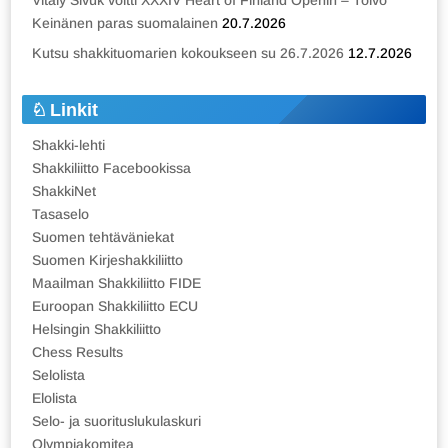
Vitaly Sivuk voitti XXXIV Heart of Finland Openin – Toivo
Keinänen paras suomalainen
20.7.2026
Kutsu shakkituomarien kokoukseen su 26.7.2026
12.7.2026
Linkit
Shakki-lehti
Shakkiliitto Facebookissa
ShakkiNet
Tasaselo
Suomen tehtäväniekat
Suomen Kirjeshakkiliitto
Maailman Shakkiliitto FIDE
Euroopan Shakkiliitto ECU
Helsingin Shakkiliitto
Chess Results
Selolista
Elolista
Selo- ja suorituslukulaskuri
Olympiakomitea