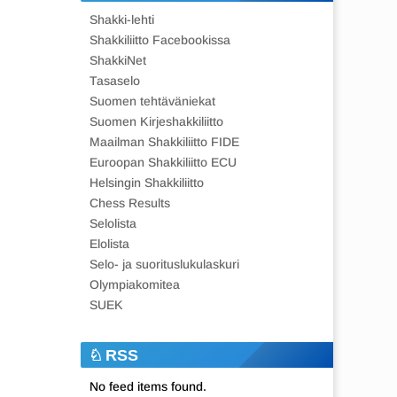
Shakki-lehti
Shakkiliitto Facebookissa
ShakkiNet
Tasaselo
Suomen tehtäväniekat
Suomen Kirjeshakkiliitto
Maailman Shakkiliitto FIDE
Euroopan Shakkiliitto ECU
Helsingin Shakkiliitto
Chess Results
Selolista
Elolista
Selo- ja suorituslukulaskuri
Olympiakomitea
SUEK
RSS
No feed items found.