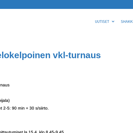
UUTISET
SHAKKI
lokelpoinen vkl-turnaus
rnaus
ijala)
t 2-5: 90 min + 30 s/siirto.
ttautumiset la 15.4. klo 8.45-9.45.