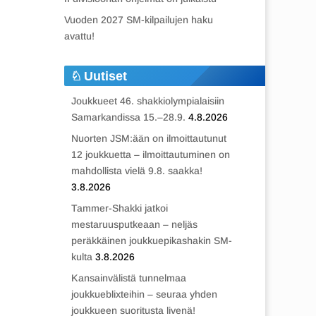
Vuoden 2027 SM-kilpailujen haku
avattu!
Uutiset
Joukkueet 46. shakkiolympialaisiin
Samarkandissa 15.–28.9.
4.8.2026
Nuorten JSM:ään on ilmoittautunut
12 joukkuetta – ilmoittautuminen on
mahdollista vielä 9.8. saakka!
3.8.2026
Tammer-Shakki jatkoi
mestaruusputkeaan – neljäs
peräkkäinen joukkuepikashakin SM-
kulta
3.8.2026
Kansainvälistä tunnelmaa
joukkueblixteihin – seuraa yhden
joukkueen suoritusta livenä!