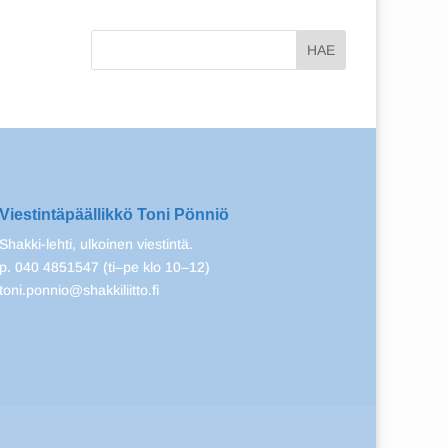
Viestintäpäällikkö Toni Pönniö
Shakki-lehti, ulkoinen viestintä.
p. 040 4851547 (ti–pe klo 10–12)
toni.ponnio@shakkiliitto.fi