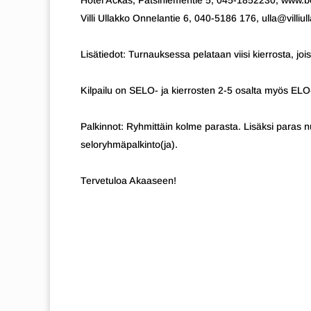
Hotel Ackas, Pätsiniementie 5, 045-1852230, www.boo
Villi Ullakko Onnelantie 6, 040-5186 176, ulla@villiulla
Lisätiedot: Turnauksessa pelataan viisi kierrosta, j
Kilpailu on SELO- ja kierrosten 2-5 osalta myös ELO-
Palkinnot: Ryhmittäin kolme parasta. Lisäksi paras 
seloryhmäpalkinto(ja).
Tervetuloa Akaaseen!