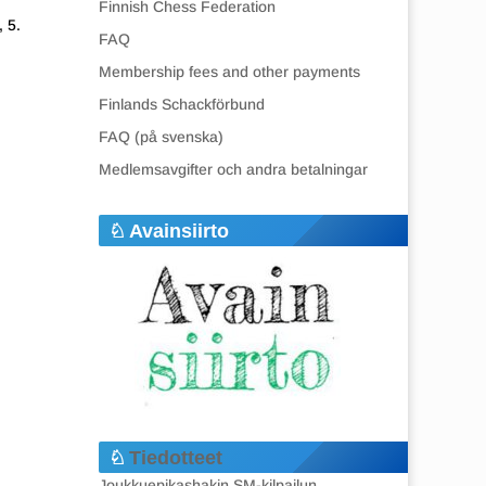
Finnish Chess Federation
, 5.
FAQ
Membership fees and other payments
Finlands Schackförbund
FAQ (på svenska)
Medlemsavgifter och andra betalningar
Avainsiirto
Tiedotteet
Joukkuepikashakin SM-kilpailun