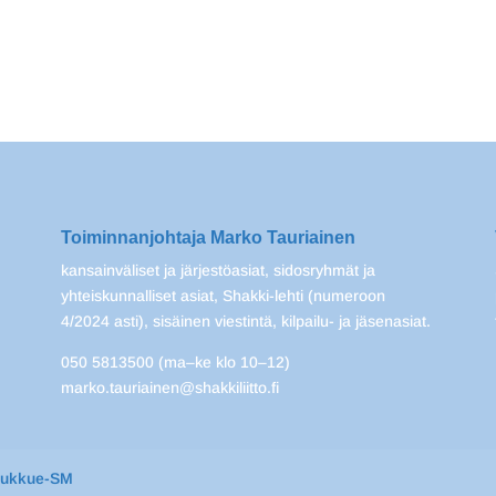
Toiminnanjohtaja Marko Tauriainen
kansainväliset ja järjestöasiat, sidosryhmät ja
yhteiskunnalliset asiat, Shakki-lehti (numeroon
4/2024 asti), sisäinen viestintä, kilpailu- ja jäsenasiat.
050 5813500 (ma–ke klo 10–12)
marko.tauriainen@shakkiliitto.fi
oukkue-SM