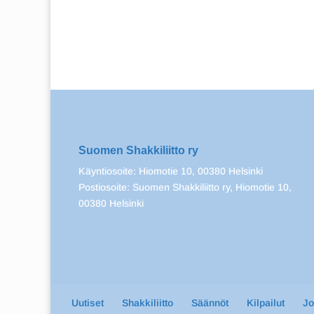
Suomen Shakkiliitto ry
Käyntiosoite: Hiomotie 10, 00380 Helsinki
Postiosoite: Suomen Shakkiliitto ry, Hiomotie 10,
00380 Helsinki
Uutiset
Shakkiliitto
Säännöt
Kilpailut
J