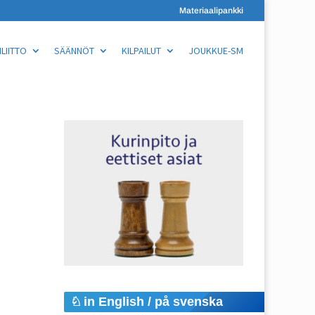
Materiaalipankki
LIITTO
SÄÄNNÖT
KILPAILUT
JOUKKUE-SM
in English / på svenska