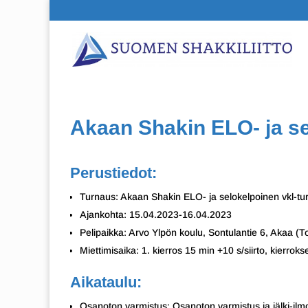
Akaan Shakin ELO- ja se
Perustiedot:
Turnaus: Akaan Shakin ELO- ja selokelpoinen vkl-tu
Ajankohta: 15.04.2023-16.04.2023
Pelipaikka: Arvo Ylpön koulu, Sontulantie 6, Akaa (To
Miettimisaika: 1. kierros 15 min +10 s/siirto, kierrokse
Aikataulu:
Osanoton varmistus: Osanoton varmistus ja jälki-ilmoi