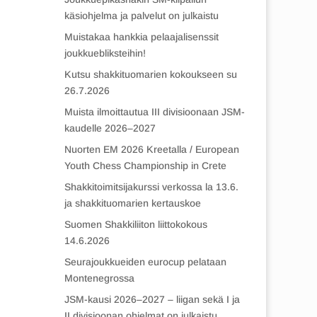
käsiohjelma ja palvelut on julkaistu
Muistakaa hankkia pelaajalisenssit
joukkuebliksteihin!
Kutsu shakkituomarien kokoukseen su
26.7.2026
Muista ilmoittautua III divisioonaan JSM-
kaudelle 2026–2027
Nuorten EM 2026 Kreetalla / European
Youth Chess Championship in Crete
Shakkitoimitsijakurssi verkossa la 13.6.
ja shakkituomarien kertauskoe
Suomen Shakkiliiton liittokokous
14.6.2026
Seurajoukkueiden eurocup pelataan
Montenegrossa
JSM-kausi 2026–2027 – liigan sekä I ja
II divisioonan ohjelmat on julkaistu