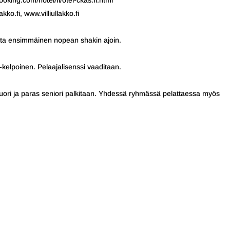
king.com/hotel/fi/otel-ckas.fi.html
kko.fi, www.villiullakko.fi
oista ensimmäinen nopean shakin ajoin.
kelpoinen. Pelaajalisenssi vaaditaan.
nuori ja paras seniori palkitaan. Yhdessä ryhmässä pelattaessa myös