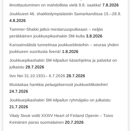
ilmoittautuminen on mahdollista vielä 9.8. saakka!
7.8.2026
Joukkueet 46. shakkiolympialaisiin Samarkandissa 15.–28.9.
4.8.2026
Tammer-Shakki jatkoi mestaruusputkeaan – neljäs
peräkkäinen joukkuepikashakin SM-kulta
3.8.2026
Kansainvälistä tunnelmaa joukkueblixteihin – seuraa yhden
joukkueen suoritusta livenä!
1.8.2026
Joukkuepikashakin SM-kilpailun käsiohjelma ja palvelut on
julkaistu
29.7.2026
Iivo Nei 31.10.1931– 6.7.2026
28.7.2026
Muistakaa hankkia pelaajalisenssit joukkuebliksteihin!
24.7.2026
Joukkuepikashakin SM-kilpailun ryhmäjako on julkaistu
21.7.2026
Vitaly Sivuk voitti XXXIV Heart of Finland Openin – Toivo
Keinänen paras suomalainen
20.7.2026