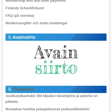
Membership fees and other payments
Finlands Schackförbund
FAQ (på svenska)
Medlemsavgifter och andra betalningar
Avainsiirto
Tiedotteet
Joukkuepikashakin SM-kilpailun käsiohjelma ja palvelut on
julkaistu
Muistakaa hankkia pelaajalisenssit joukkuebliksteihin!