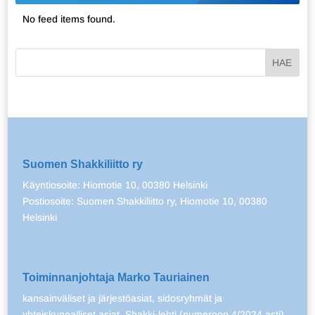
No feed items found.
Suomen Shakkiliitto ry
Käyntiosoite: Hiomotie 10, 00380 Helsinki
Postiosoite: Suomen Shakkiliitto ry, Hiomotie 10, 00380
Helsinki
Toiminnanjohtaja Marko Tauriainen
kansainväliset ja järjestöasiat, sidosryhmät ja
yhteiskunnalliset asiat, Shakki-lehti (numeroon 4/2024 asti),