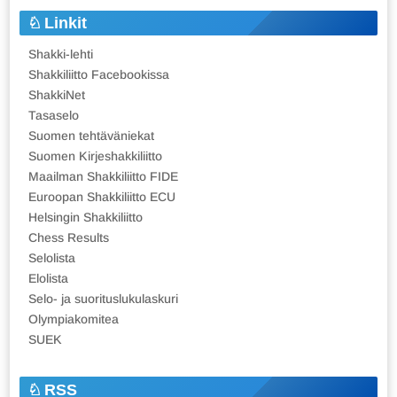
Linkit
Shakki-lehti
Shakkiliitto Facebookissa
ShakkiNet
Tasaselo
Suomen tehtäväniekat
Suomen Kirjeshakkiliitto
Maailman Shakkiliitto FIDE
Euroopan Shakkiliitto ECU
Helsingin Shakkiliitto
Chess Results
Selolista
Elolista
Selo- ja suorituslukulaskuri
Olympiakomitea
SUEK
RSS