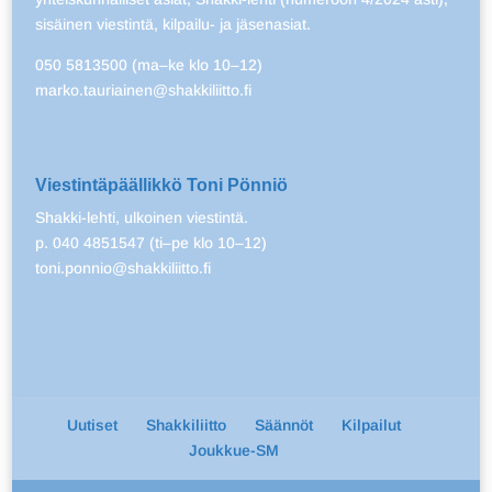
sisäinen viestintä, kilpailu- ja jäsenasiat.
050 5813500 (ma–ke klo 10–12)
marko.tauriainen@shakkiliitto.fi
Viestintäpäällikkö Toni Pönniö
Shakki-lehti, ulkoinen viestintä.
p. 040 4851547 (ti–pe klo 10–12)
toni.ponnio@shakkiliitto.fi
Uutiset
Shakkiliitto
Säännöt
Kilpailut
Joukkue-SM