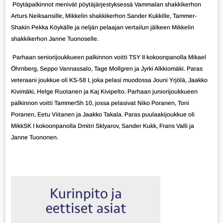
Pöytäpalkinnot menivät pöytäjärjestyksessä Vammalan shakkikerhon
Arturs Neiksansille, Mikkelin shakkikerhon Sander Kukkille, Tammer-
Shakin Pekka Köykälle ja neljän pelaajan vertailun jälkeen Mikkelin
shakkikerhon Janne Tuonoselle.
Parhaan seniorijoukkueen palkinnon voitti TSY II kokoonpanolla Mikael
Öhrnberg, Seppo Vannassalo, Tage Mollgren ja Jyrki Alkkiomäki. Paras
veteraani joukkue oli KS-58 I, joka pelasi muodossa Jouni Yrjölä, Jaakko
Kivimäki, Helge Ruotanen ja Kaj Kivipelto. Parhaan juniorijoukkueen
palkinnon voitti TammerSh 10, jossa pelasivat Niko Poranen, Toni
Poranen, Eetu Viitanen ja Jaakko Takala. Paras puulaakijoukkue oli
MikkSK I kokoonpanolla Dmitri Sklyarov, Sander Kukk, Frans Valli ja
Janne Tuononen.