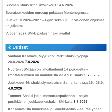
Suomen Shakkiliiton liittokokous 14.6.2026
Seurajoukkueiden eurocup pelataan Montenegrossa
JSM-kausi 2026–2027 – liigan sekä I ja II divisioonan ohjelmat
on julkaistu
Vuoden 2027 SM-kilpailujen haku avattu!
Uutiset
Vantaan Kesälava, Myyr York Park: Shakki-työpaja
20.8.2026
7.8.2026
Nuorten JSM:ään on ilmoittautunut 14 joukkuetta –
ilmoittautuminen on mahdollista vielä 9.8. saakka!
7.8.2026
Joukkueet 46. shakkiolympialaisiin Samarkandissa 15.–28.9.
4.8.2026
Tammer-Shakki jatkoi mestaruusputkeaan – neljäs
peräkkäinen joukkuepikashakin SM-kulta
3.8.2026
Kansainvälistä tunnelmaa joukkueblixteihin – seuraa yhden