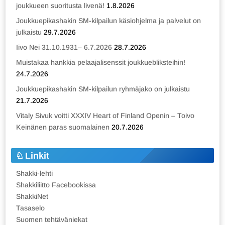
joukkueen suoritusta livenä!
1.8.2026
Joukkuepikashakin SM-kilpailun käsiohjelma ja palvelut on
julkaistu
29.7.2026
Iivo Nei 31.10.1931– 6.7.2026
28.7.2026
Muistakaa hankkia pelaajalisenssit joukkuebliksteihin!
24.7.2026
Joukkuepikashakin SM-kilpailun ryhmäjako on julkaistu
21.7.2026
Vitaly Sivuk voitti XXXIV Heart of Finland Openin – Toivo
Keinänen paras suomalainen
20.7.2026
Linkit
Shakki-lehti
Shakkiliitto Facebookissa
ShakkiNet
Tasaselo
Suomen tehtäväniekat