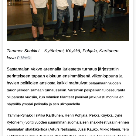
Tammer-Shakki I – Kytöniemi, Köykkä, Pohjala, Karttunen.
kuva
P. Mattila
Sastamalan Vexve areenalla järjestetty turnaus järjestettiin
perinteiseen tapaan elokuun ensimmäisenä viikonloppuna ja
hyvien pelitilojen ansiosta kaikki mahtuivat
pelaamaan vuoden
tauon jälkeen samaan turnaussaliin. Varsinkin pelipaikan tulosseuranta
oli parasta vuosiin, kun ryhmien tilanteet pyörivät jatkuvasti monilla eri
näytöillä ympäri pelisalia ja sen ulkopuolella.
Tammer-Shakki I (Mika Karttunen, Henri Pohjala, Pekka Köykkä, Jyrki
Kytöniemi) voitti vuoden suurimman suomalaisen shakkifestivaalin ennen
Vammalan shakkikerhoa (Arturs Neiksans, Jussi Kauko, Mikko Niemi, Tero