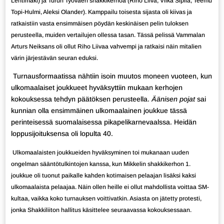
Lehtimäki) ja Turun Työväen shakkikerhoa (Riho Liiva, Vilka Sipilä, Teemu
Topi-Hulmi, Aleksi Olander). Kamppailu toisesta sijasta oli kiivas ja
ratkaistiin vasta ensimmäisen pöydän keskinäisen pelin tuloksen
perusteella, muiden vertailujen ollessa tasan. Tässä pelissä Vammalan
Arturs Neiksans oli ollut Riho Liivaa vahvempi ja ratkaisi näin mitalien
värin järjestävän seuran eduksi.
Turnausformaatissa nähtiin isoin muutos moneen vuoteen, kun
ulkomaalaiset joukkueet hyväksyttiin mukaan kerhojen
kokouksessa tehdyn päätöksen perusteella.
Äänisen pojat
sai
kunnian olla ensimmäinen ulkomaalainen joukkue tässä
perinteisessä suomalaisessa pikapelikarnevaalssa. Heidän
loppusijoituksensa oli lopulta 40.
Ulkomaalaisten joukkueiden hyväksyminen toi mukanaan uuden
ongelman sääntötulkintojen kanssa, kun Mikkelin shakkikerhon 1.
joukkue oli tuonut paikalle kahden kotimaisen pelaajan lisäksi kaksi
ulkomaalaista pelaajaa. Näin ollen heille ei ollut mahdollista voittaa SM-
kultaa, vaikka koko turnauksen voittivatkin. Asiasta on jätetty protesti,
jonka Shakkiliiton hallitus käsittelee seuraavassa kokouksessaan.