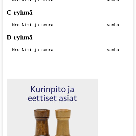
 Nro Nimi ja seura                      vanha     1 
C-ryhmä
 Nro Nimi ja seura                      vanha     1 
D-ryhmä
 Nro Nimi ja seura                      vanha     1 