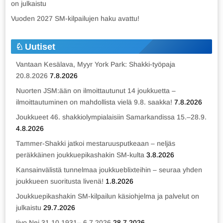
on julkaistu
Vuoden 2027 SM-kilpailujen haku avattu!
Uutiset
Vantaan Kesälava, Myyr York Park: Shakki-työpaja
20.8.2026
7.8.2026
Nuorten JSM:ään on ilmoittautunut 14 joukkuetta –
ilmoittautuminen on mahdollista vielä 9.8. saakka!
7.8.2026
Joukkueet 46. shakkiolympialaisiin Samarkandissa 15.–28.9.
4.8.2026
Tammer-Shakki jatkoi mestaruusputkeaan – neljäs
peräkkäinen joukkuepikashakin SM-kulta
3.8.2026
Kansainvälistä tunnelmaa joukkueblixteihin – seuraa yhden
joukkueen suoritusta livenä!
1.8.2026
Joukkuepikashakin SM-kilpailun käsiohjelma ja palvelut on
julkaistu
29.7.2026
Iivo Nei 31.10.1931– 6.7.2026
28.7.2026