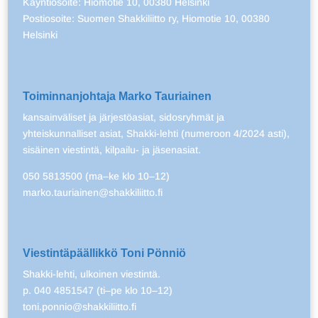
Käyntiosoite: Hiomotie 10, 00380 Helsinki
Postiosoite: Suomen Shakkiliitto ry, Hiomotie 10, 00380
Helsinki
Toiminnanjohtaja Marko Tauriainen
kansainväliset ja järjestöasiat, sidosryhmät ja
yhteiskunnalliset asiat, Shakki-lehti (numeroon 4/2024 asti),
sisäinen viestintä, kilpailu- ja jäsenasiat.
050 5813500 (ma–ke klo 10–12)
marko.tauriainen@shakkiliitto.fi
Viestintäpäällikkö Toni Pönniö
Shakki-lehti, ulkoinen viestintä.
p. 040 4851547 (ti–pe klo 10–12)
toni.ponnio@shakkiliitto.fi