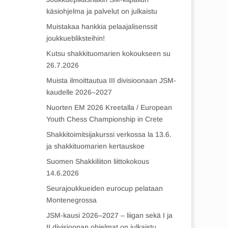
käsiohjelma ja palvelut on julkaistu
Muistakaa hankkia pelaajalisenssit
joukkuebliksteihin!
Kutsu shakkituomarien kokoukseen su
26.7.2026
Muista ilmoittautua III divisioonaan JSM-
kaudelle 2026–2027
Nuorten EM 2026 Kreetalla / European
Youth Chess Championship in Crete
Shakkitoimitsijakurssi verkossa la 13.6.
ja shakkituomarien kertauskoe
Suomen Shakkiliiton liittokokous
14.6.2026
Seurajoukkueiden eurocup pelataan
Montenegrossa
JSM-kausi 2026–2027 – liigan sekä I ja
II divisioonan ohjelmat on julkaistu