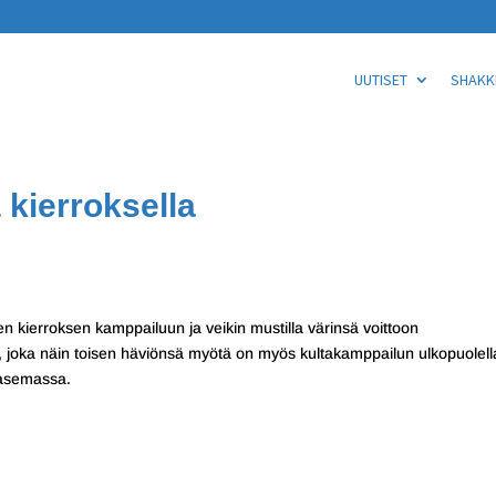
UUTISET
SHAKKI
 kierroksella
 kierroksen kamppailuun ja veikin mustilla värinsä voittoon
a, joka näin toisen häviönsä myötä on myös kultakamppailun ulkopuolell
ä asemassa.