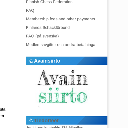
Finnish Chess Federation
FAQ
Membership fees and other payments
Finlands Schackförbund
FAQ (på svenska)
Medlemsavgifter och andra betalningar
Avainsiirto
ista
den
Tiedotteet
Joukkuepikashakin SM-kilpailun