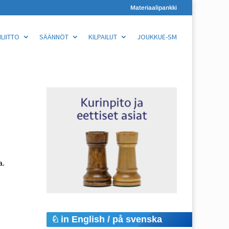
Materiaalipankki
LIITTO
SÄÄNNÖT
KILPAILUT
JOUKKUE-SM
a.
in English / på svenska