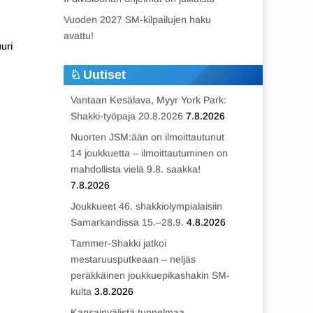
Vuoden 2027 SM-kilpailujen haku
avattu!
uri
Uutiset
Vantaan Kesälava, Myyr York Park:
Shakki-työpaja 20.8.2026
7.8.2026
Nuorten JSM:ään on ilmoittautunut
14 joukkuetta – ilmoittautuminen on
mahdollista vielä 9.8. saakka!
7.8.2026
Joukkueet 46. shakkiolympialaisiin
Samarkandissa 15.–28.9.
4.8.2026
Tammer-Shakki jatkoi
mestaruusputkeaan – neljäs
peräkkäinen joukkuepikashakin SM-
kulta
3.8.2026
Kansainvälistä tunnelmaa