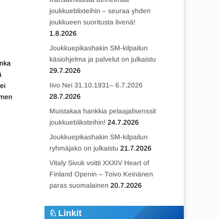
joukkueblixteihin – seuraa yhden
joukkueen suoritusta livenä!
1.8.2026
Joukkuepikashakin SM-kilpailun
käsiohjelma ja palvelut on julkaistu
onka
29.7.2026
ä
Iivo Nei 31.10.1931– 6.7.2026
ei
28.7.2026
omen
Muistakaa hankkia pelaajalisenssit
joukkuebliksteihin!
24.7.2026
Joukkuepikashakin SM-kilpailun
ryhmäjako on julkaistu
21.7.2026
Vitaly Sivuk voitti XXXIV Heart of
Finland Openin – Toivo Keinänen
paras suomalainen
20.7.2026
Linkit