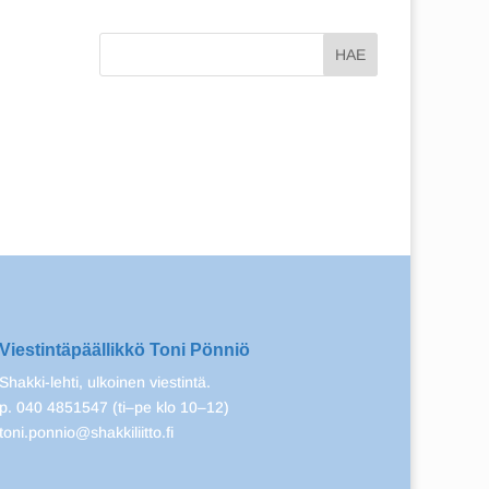
Viestintäpäällikkö Toni Pönniö
Shakki-lehti, ulkoinen viestintä.
p. 040 4851547 (ti–pe klo 10–12)
toni.ponnio@shakkiliitto.fi