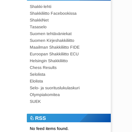
Shakki-lehti
Shakkiliitto Facebookissa
ShakkiNet
Tasaselo
Suomen tehtäväniekat
Suomen Kirjeshakkiliitto
Maailman Shakkiliitto FIDE
Euroopan Shakkiliitto ECU
Helsingin Shakkiliitto
Chess Results
Selolista
Elolista
Selo- ja suorituslukulaskuri
Olympiakomitea
SUEK
RSS
No feed items found.