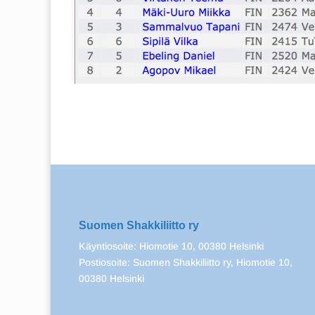
Suomen Shakkiliitto ry
Käyntiosoite: Hiomotie 10, 00380 Helsinki
Postiosoite: Suomen Shakkiliitto ry, Hiomotie 10,
00380 Helsinki