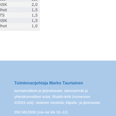
Toiminnanjohtaja Marko Tauriainen
kansainväliset ja järjestöasiat, sidosryhmät ja
yhteiskunnalliset asiat, Shakki-lehti (numeroon
4/2024 asti), sisäinen viestintä, kilpailu- ja jäsenasiat.
050 5813500 (ma–ke klo 10–12)