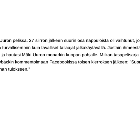
uron pelissä. 27 siirron jälkeen suurin osa nappuloista oli vaihtunut, j
a turvallisemmin kuin tavalliset tallaajat jalkakäytävällä. Jostain ihmeest
 ja hautasi Mäki-Uuron monarkin kuopan pohjalle. Miikan tasapelisarja 
 Nybäckin kommentoimaan Facebookissa toisen kierroksen jälkeen: ”Su
han tulokseen.”