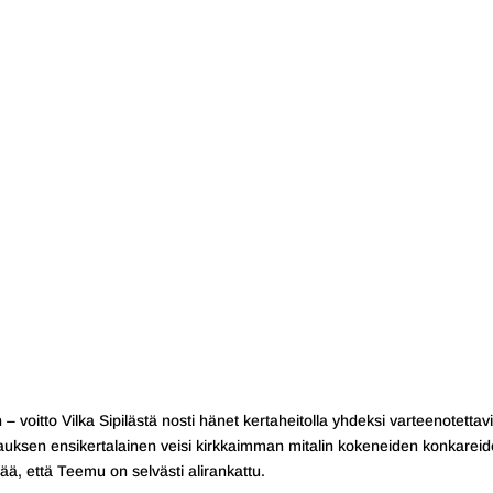
 voitto Vilka Sipilästä nosti hänet kertaheitolla yhdeksi varteenotettav
rnauksen ensikertalainen veisi kirkkaimman mitalin kokeneiden konkarei
vää, että Teemu on selvästi alirankattu.