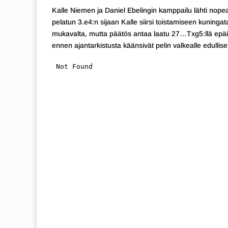
Kalle Niemen ja Daniel Ebelingin kamppailu lähti nopeast
pelatun 3.e4:n sijaan Kalle siirsi toistamiseen kuningat
mukavalta, mutta päätös antaa laatu 27…Txg5:llä epäilyt
ennen ajantarkistusta käänsivät pelin valkealle edullis