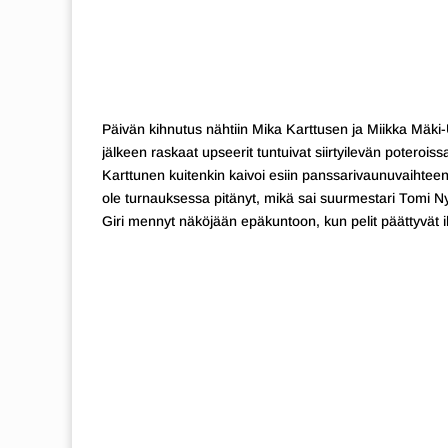
Päivän kihnutus nähtiin Mika Karttusen ja Miikka Mäki-U
jälkeen raskaat upseerit tuntuivat siirtyilevän poteroiss
Karttunen kuitenkin kaivoi esiin panssarivaunuvaihteen
ole turnauksessa pitänyt, mikä sai suurmestari Tomi
Giri mennyt näköjään epäkuntoon, kun pelit päättyvät i