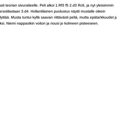
i teorian sivuraiteelle. Peli alkoi 1.Rf3 f5 2.d3 Rc6, ja nyt yleisimmin
arsotilastaan 3.d4. Hollantilainen puolustus näytti mustalle oikein
tää. Musta tuntui kyllä saavan riittävästi peliä, mutta epätarkkuudet ju
eksi. Niemi nappasikin voiton ja nousi jo kolmeen pisteeseen.