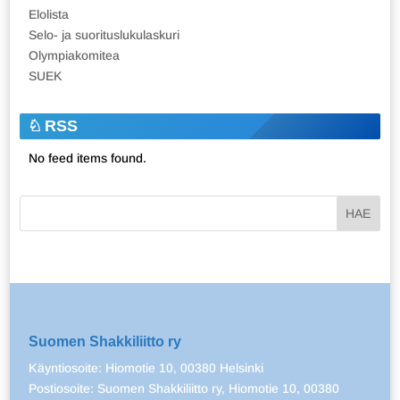
Elolista
Selo- ja suorituslukulaskuri
Olympiakomitea
SUEK
RSS
No feed items found.
Suomen Shakkiliitto ry
Käyntiosoite: Hiomotie 10, 00380 Helsinki
Postiosoite: Suomen Shakkiliitto ry, Hiomotie 10, 00380