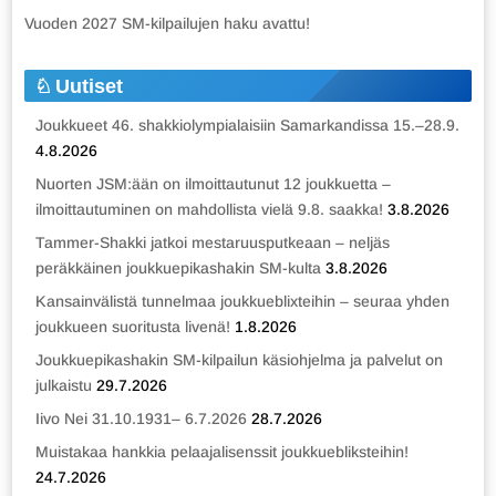
Vuoden 2027 SM-kilpailujen haku avattu!
Uutiset
Joukkueet 46. shakkiolympialaisiin Samarkandissa 15.–28.9.
4.8.2026
Nuorten JSM:ään on ilmoittautunut 12 joukkuetta –
ilmoittautuminen on mahdollista vielä 9.8. saakka!
3.8.2026
Tammer-Shakki jatkoi mestaruusputkeaan – neljäs
peräkkäinen joukkuepikashakin SM-kulta
3.8.2026
Kansainvälistä tunnelmaa joukkueblixteihin – seuraa yhden
joukkueen suoritusta livenä!
1.8.2026
Joukkuepikashakin SM-kilpailun käsiohjelma ja palvelut on
julkaistu
29.7.2026
Iivo Nei 31.10.1931– 6.7.2026
28.7.2026
Muistakaa hankkia pelaajalisenssit joukkuebliksteihin!
24.7.2026