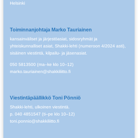
Helsinki
Toiminnanjohtaja Marko Tauriainen
kansainväliset ja järjestöasiat, sidosryhmät ja
yhteiskunnalliset asiat, Shakki-lehti (numeroon 4/2024 asti),
sisäinen viestintä, kilpailu- ja jäsenasiat.
050 5813500 (ma–ke klo 10–12)
marko.tauriainen@shakkiliitto.fi
Viestintäpäällikkö Toni Pönniö
Shakki-lehti, ulkoinen viestintä.
p. 040 4851547 (ti–pe klo 10–12)
toni.ponnio@shakkiliitto.fi