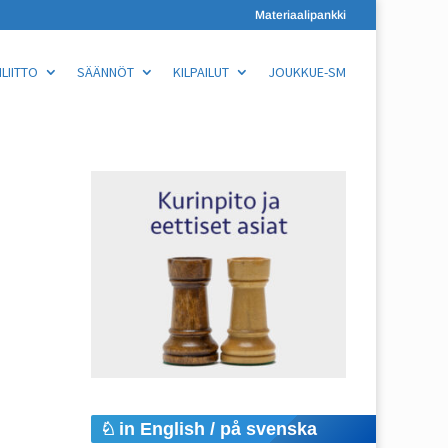
Materiaalipankki
LIITTO
SÄÄNNÖT
KILPAILUT
JOUKKUE-SM
in English / på svenska