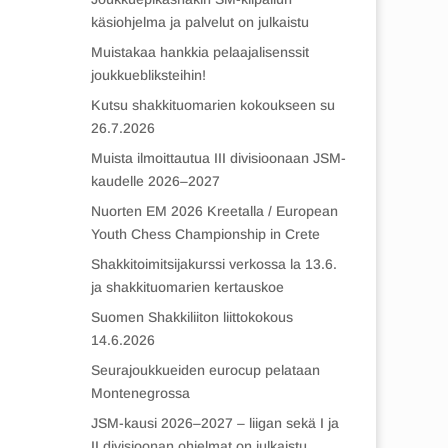
käsiohjelma ja palvelut on julkaistu
Muistakaa hankkia pelaajalisenssit
joukkuebliksteihin!
Kutsu shakkituomarien kokoukseen su
26.7.2026
Muista ilmoittautua III divisioonaan JSM-
kaudelle 2026–2027
Nuorten EM 2026 Kreetalla / European
Youth Chess Championship in Crete
Shakkitoimitsijakurssi verkossa la 13.6.
ja shakkituomarien kertauskoe
Suomen Shakkiliiton liittokokous
14.6.2026
Seurajoukkueiden eurocup pelataan
Montenegrossa
JSM-kausi 2026–2027 – liigan sekä I ja
II divisioonan ohjelmat on julkaistu