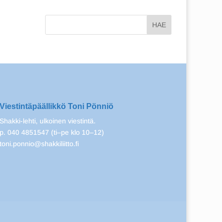
Viestintäpäällikkö Toni Pönniö
Shakki-lehti, ulkoinen viestintä.
p. 040 4851547 (ti–pe klo 10–12)
toni.ponnio@shakkiliitto.fi