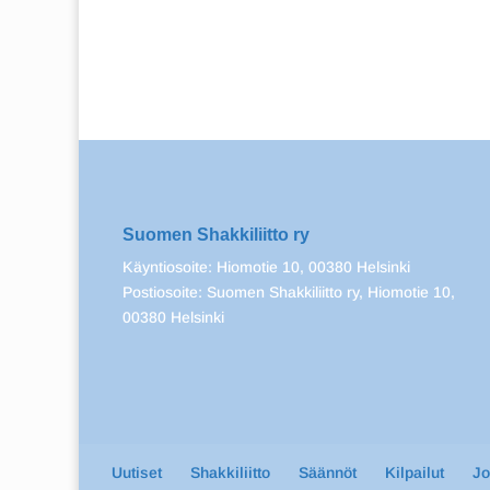
Suomen Shakkiliitto ry
Käyntiosoite: Hiomotie 10, 00380 Helsinki
Postiosoite: Suomen Shakkiliitto ry, Hiomotie 10,
00380 Helsinki
Uutiset
Shakkiliitto
Säännöt
Kilpailut
J