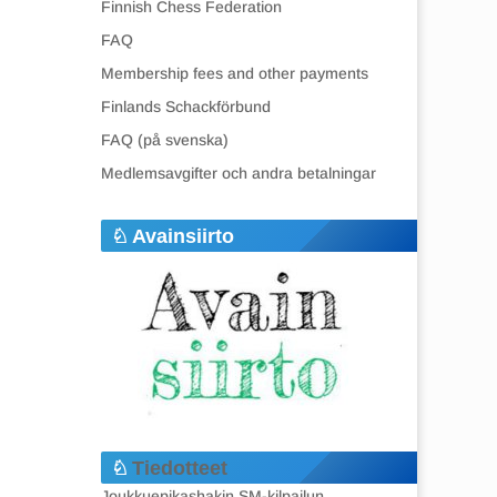
Finnish Chess Federation
FAQ
Membership fees and other payments
Finlands Schackförbund
FAQ (på svenska)
Medlemsavgifter och andra betalningar
Avainsiirto
Tiedotteet
Joukkuepikashakin SM-kilpailun