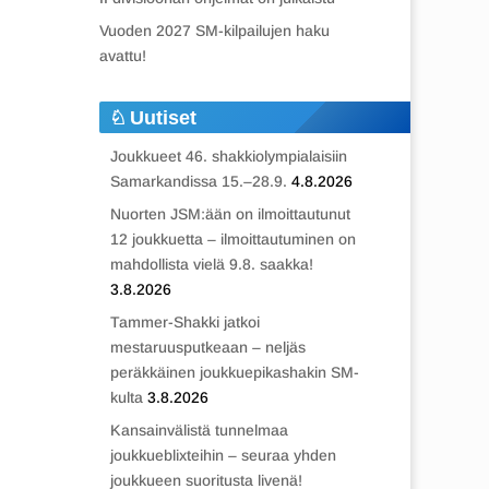
Vuoden 2027 SM-kilpailujen haku
avattu!
Uutiset
Joukkueet 46. shakkiolympialaisiin
Samarkandissa 15.–28.9.
4.8.2026
Nuorten JSM:ään on ilmoittautunut
12 joukkuetta – ilmoittautuminen on
mahdollista vielä 9.8. saakka!
3.8.2026
Tammer-Shakki jatkoi
mestaruusputkeaan – neljäs
peräkkäinen joukkuepikashakin SM-
kulta
3.8.2026
Kansainvälistä tunnelmaa
joukkueblixteihin – seuraa yhden
joukkueen suoritusta livenä!