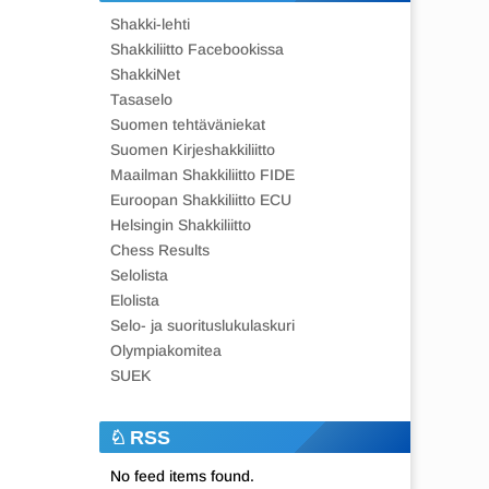
Shakki-lehti
Shakkiliitto Facebookissa
ShakkiNet
Tasaselo
Suomen tehtäväniekat
Suomen Kirjeshakkiliitto
Maailman Shakkiliitto FIDE
Euroopan Shakkiliitto ECU
Helsingin Shakkiliitto
Chess Results
Selolista
Elolista
Selo- ja suorituslukulaskuri
Olympiakomitea
SUEK
RSS
No feed items found.