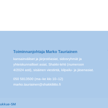
Toiminnanjohtaja Marko Tauriainen
kansainväliset ja järjestöasiat, sidosryhmät ja
yhteiskunnalliset asiat, Shakki-lehti (numeroon
4/2024 asti), sisäinen viestintä, kilpailu- ja jäsenasiat.
050 5813500 (ma–ke klo 10–12)
marko.tauriainen@shakkiliitto.fi
oukkue-SM