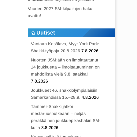
Vuoden 2027 SM-kilpailujen haku
avattu!
Uutiset
Vantaan Kesälava, Myyr York Park:
Shakki-työpaja 20.8.2026
7.8.2026
Nuorten JSM:ään on ilmoittautunut
14 joukkuetta – ilmoittautuminen on
mahdollista vielä 9.8. saakka!
7.8.2026
Joukkueet 46. shakkiolympialaisiin
Samarkandissa 15.–28.9.
4.8.2026
Tammer-Shakki jatkoi
mestaruusputkeaan – neljäs
peräkkäinen joukkuepikashakin SM-
kulta
3.8.2026
Kansainvälistä tunnelmaa