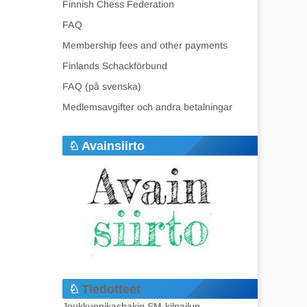
Finnish Chess Federation
FAQ
Membership fees and other payments
Finlands Schackförbund
FAQ (på svenska)
Medlemsavgifter och andra betalningar
Avainsiirto
Tiedotteet
Joukkuepikashakin SM-kilpailun