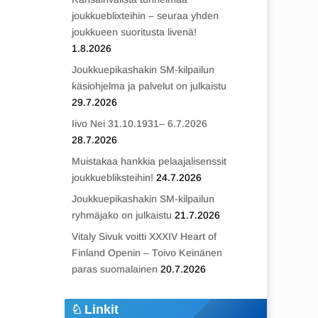
joukkueblixteihin – seuraa yhden
joukkueen suoritusta livenä!
1.8.2026
Joukkuepikashakin SM-kilpailun
käsiohjelma ja palvelut on julkaistu
29.7.2026
Iivo Nei 31.10.1931– 6.7.2026
28.7.2026
Muistakaa hankkia pelaajalisenssit
joukkuebliksteihin!
24.7.2026
Joukkuepikashakin SM-kilpailun
ryhmäjako on julkaistu
21.7.2026
Vitaly Sivuk voitti XXXIV Heart of
Finland Openin – Toivo Keinänen
paras suomalainen
20.7.2026
Linkit