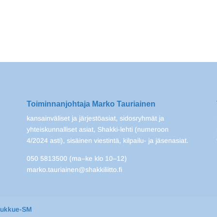
Toiminnanjohtaja Marko Tauriainen
kansainväliset ja järjestöasiat, sidosryhmät ja
yhteiskunnalliset asiat, Shakki-lehti (numeroon
4/2024 asti), sisäinen viestintä, kilpailu- ja jäsenasiat.
050 5813500 (ma–ke klo 10–12)
marko.tauriainen@shakkiliitto.fi
oukkue-SM