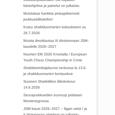
käsiohjelma ja palvelut on julkaistu
Muistakaa hankkia pelaajalisenssit
joukkuebliksteihin!
Kutsu shakkituomarien kokoukseen su
26.7.2026
Muista ilmoittautua III divisioonaan JSM-
kaudelle 2026–2027
Nuorten EM 2026 Kreetalla / European
Youth Chess Championship in Crete
Shakkitoimitsijakurssi verkossa la 13.6.
ja shakkituomarien kertauskoe
Suomen Shakkiliiton liittokokous
14.6.2026
Seurajoukkueiden eurocup pelataan
Montenegrossa
JSM-kausi 2026–2027 – liigan sekä I ja
II divisioonan ohjelmat on julkaistu