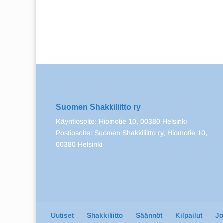
Suomen Shakkiliitto ry
Käyntiosoite: Hiomotie 10, 00380 Helsinki
Postiosoite: Suomen Shakkiliitto ry, Hiomotie 10,
00380 Helsinki
Uutiset
Shakkiliitto
Säännöt
Kilpailut
J