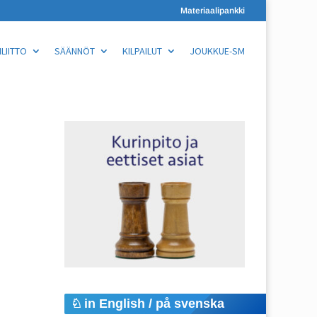
Materiaalipankki
LIITTO
SÄÄNNÖT
KILPAILUT
JOUKKUE-SM
in English / på svenska