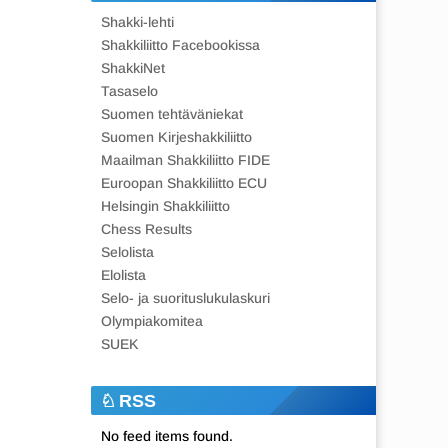
Shakki-lehti
Shakkiliitto Facebookissa
ShakkiNet
Tasaselo
Suomen tehtäväniekat
Suomen Kirjeshakkiliitto
Maailman Shakkiliitto FIDE
Euroopan Shakkiliitto ECU
Helsingin Shakkiliitto
Chess Results
Selolista
Elolista
Selo- ja suorituslukulaskuri
Olympiakomitea
SUEK
RSS
No feed items found.