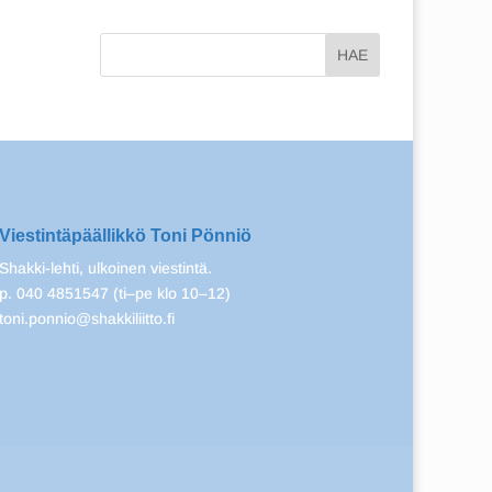
Viestintäpäällikkö Toni Pönniö
Shakki-lehti, ulkoinen viestintä.
p. 040 4851547 (ti–pe klo 10–12)
toni.ponnio@shakkiliitto.fi