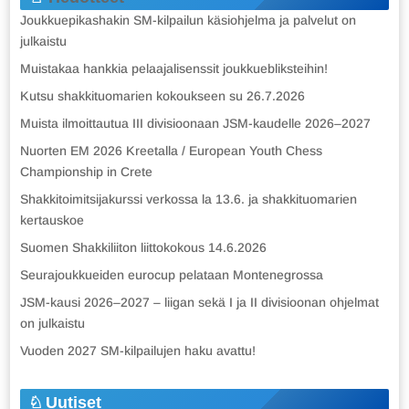
Joukkuepikashakin SM-kilpailun käsiohjelma ja palvelut on
julkaistu
Muistakaa hankkia pelaajalisenssit joukkuebliksteihin!
Kutsu shakkituomarien kokoukseen su 26.7.2026
Muista ilmoittautua III divisioonaan JSM-kaudelle 2026–2027
Nuorten EM 2026 Kreetalla / European Youth Chess
Championship in Crete
Shakkitoimitsijakurssi verkossa la 13.6. ja shakkituomarien
kertauskoe
Suomen Shakkiliiton liittokokous 14.6.2026
Seurajoukkueiden eurocup pelataan Montenegrossa
JSM-kausi 2026–2027 – liigan sekä I ja II divisioonan ohjelmat
on julkaistu
Vuoden 2027 SM-kilpailujen haku avattu!
Uutiset