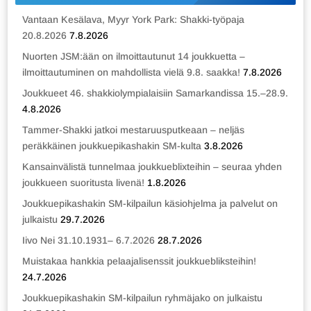
Vantaan Kesälava, Myyr York Park: Shakki-työpaja
20.8.2026
7.8.2026
Nuorten JSM:ään on ilmoittautunut 14 joukkuetta –
ilmoittautuminen on mahdollista vielä 9.8. saakka!
7.8.2026
Joukkueet 46. shakkiolympialaisiin Samarkandissa 15.–28.9.
4.8.2026
Tammer-Shakki jatkoi mestaruusputkeaan – neljäs
peräkkäinen joukkuepikashakin SM-kulta
3.8.2026
Kansainvälistä tunnelmaa joukkueblixteihin – seuraa yhden
joukkueen suoritusta livenä!
1.8.2026
Joukkuepikashakin SM-kilpailun käsiohjelma ja palvelut on
julkaistu
29.7.2026
Iivo Nei 31.10.1931– 6.7.2026
28.7.2026
Muistakaa hankkia pelaajalisenssit joukkuebliksteihin!
24.7.2026
Joukkuepikashakin SM-kilpailun ryhmäjako on julkaistu