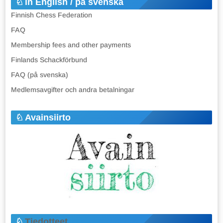
in English / på svenska
Finnish Chess Federation
FAQ
Membership fees and other payments
Finlands Schackförbund
FAQ (på svenska)
Medlemsavgifter och andra betalningar
Avainsiirto
Tiedotteet