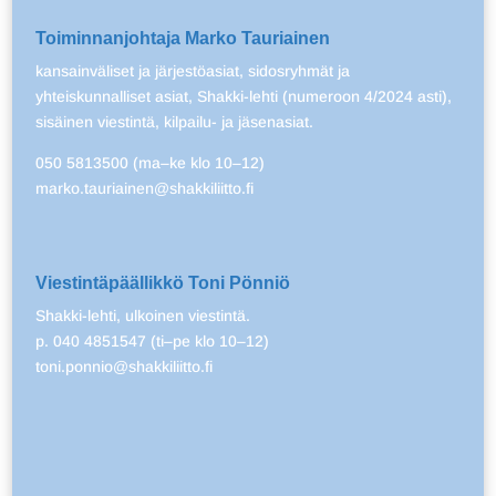
Toiminnanjohtaja Marko Tauriainen
kansainväliset ja järjestöasiat, sidosryhmät ja
yhteiskunnalliset asiat, Shakki-lehti (numeroon 4/2024 asti),
sisäinen viestintä, kilpailu- ja jäsenasiat.
050 5813500 (ma–ke klo 10–12)
marko.tauriainen@shakkiliitto.fi
Viestintäpäällikkö Toni Pönniö
Shakki-lehti, ulkoinen viestintä.
p. 040 4851547 (ti–pe klo 10–12)
toni.ponnio@shakkiliitto.fi